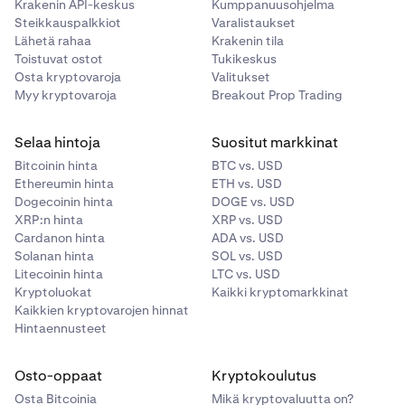
palvele, kuten on lueteltu osoitteessa:
Krakenin API-keskus
Kumppanuusohjelma
kanssaan; (C) Krakenin yhteistyökumppani, osasto,
https://support.kraken.com/hc/en-
Steikkauspalkkiot
Varalistaukset
tytäryhtiö, sidosryhmä tai oikeudenomistaja; tai (D)
Lähetä rahaa
Krakenin tila
us/articles/360001368823
minkään edellä mainitun mainos-, markkinointi- tai
Toistuvat ostot
Tukikeskus
suhdetoimintatoimisto (kukin “Krakeniin liittyvä
Kampanja-aika
Osta kryptovaroja
Valitukset
osapuoli”).
Myy kryptovaroja
Breakout Prop Trading
4. syyskuuta 2024 klo 00.00 UTC – 30. syyskuuta 2024
klo 23.59 UTC
Jos tarvitset lisäapua, ota yhteyttä tukitiimiimme
Selaa hintoja
Suositut markkinat
osoitteessa
support@breakoutprop.com
Näin osallistut
Bitcoinin hinta
BTC vs. USD
A. Osallistujien on ensin läpäistävä Breakout-tiimin
Ethereumin hinta
ETH vs. USD
hallinnoima Breakout Evaluation.
Dogecoinin hinta
DOGE vs. USD
B. Kun Breakout Evaluation on suoritettu onnistuneesti,
XRP:n hinta
XRP vs. USD
osallistujien on syötettävä
Krakenin julkinen tilitunnus
Cardanon hinta
ADA vs. USD
(Public Account ID)
Breakout-profiiliinsa.
Solanan hinta
SOL vs. USD
C. Kun Kraken on vahvistanut Breakoutilta, että
Litecoinin hinta
LTC vs. USD
kaupankävijä on läpäissyt Breakout-arvioinnin, Kraken
Kryptoluokat
Kaikki kryptomarkkinat
siirtää KFEE-hyvitykset Kraken-tilillesi lokakuun 2025
Kaikkien kryptovarojen hinnat
Hintaennusteet
loppuun mennessä.
Voittajien määrittäminen
Osto-oppaat
Kryptokoulutus
Jokainen osallistuja, joka läpäisee Breakout Evaluation -
Osta Bitcoinia
Mikä kryptovaluutta on?
arvioinnin onnistuneesti kampanja-aikana ja noudattaa