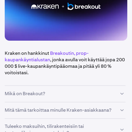
Kraken on hankkinut
Breakoutin, prop-
kaupankäyntialustan
, jonka avulla voit käyttää jopa 200
000 $ live-kaupankäyntipääomaa ja pitää yli 80 %
voitoistasi.
Mikä on Breakout?
Breakout on krypto-natiivi proprietary-
Mitä tämä tarkoittaa minulle Kraken-asiakkaana?
kaupankäyntiyritys, joka on rakennettu tukemaan
kaupankävijöitä. Krakenin infrastruktuurin ja
Kraken-asiakkaana saat yksinoikeuden Breakoutin
Tuleeko maksuihin, tilirakenteisiin tai
maailmanlaajuisen alustan tukemana Breakout tarjoaa
kaupankäyntialustaan. Rekisteröitymällä Breakoutiin ja