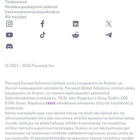
- asut sallitulla alueella;
Tiedonannot
- et asu Yhdistyneessä kuningaskunnassa tai millään
Pörssikaupankäynnin säännöt
Vaatimustenmukaisuuskeskus
muulla alueella, jossa kampanjat on kielletty;
Älä myy/jaa
- hyväksyt Kraken.com-käyttöehdot;
- sinulla on voimassa oleva Kraken Pro -tili;
- et ole Krakeniin liittyvä osapuoli (kuten jäljempänä
määritellään);
- et ole muutoin kelvoton sovellettavien lakien
mukaisesti.
© 2011 - 2026 Payward, Inc.
Et ole oikeutettu osallistumaan, jos olet (A) Krakenin
työntekijä, toimihenkilö, johtaja, päällikkö, edustaja,
konsultti tai asiamies; (B) edellä mainittujen
Payward Europe Solutions Limited, jonka kauppanimi on Kraken, on
perheenjäsen tai asut samassa taloudessa heidän
Irlannin keskuspankin säätelemä. Payward Global Solutions Limited, jonka
kauppanimi on Kraken, on Irlannin keskuspankin säätelemä.
kanssaan; (C) Krakenin yhteistyökumppani, osasto,
Sääntömääräinen kotipaikka: 70 Sir John Rogerson’s Quay, Dublin, D02
tytäryhtiö, sidosryhmä tai oikeudenomistaja; tai (D)
R296, Irlanti. Napsauta
tästä
nähdäksesi aiheeseen liittyvät käytännöt ja
minkään edellä mainitun mainos-, markkinointi- tai
tiedotteet.
Nämä materiaalit ovat vain yleistä tietoa; ne eivät ole sijoituksiin tai
suhdetoimintatoimisto (kukin “Krakeniin liittyvä
rahoitustuotteisiin liittyvää neuvontaa eivätkä suositus tai kehotus ostaa,
osapuoli”).
myydä, steikata tai pitää hallussa mitään kryptovaroja tai noudattaa
mitään tiettyä kaupankäyntistrategiaa. Kraken ei nyt eikä jatkossa pyri
nostamaan tai laskemaan minkään sellaisen kryptovaran arvoa, jonka se
2. Hylkääminen
tuo saataville. Kryptomarkkinoiden arvaamaton luonne voi johtaa varojen