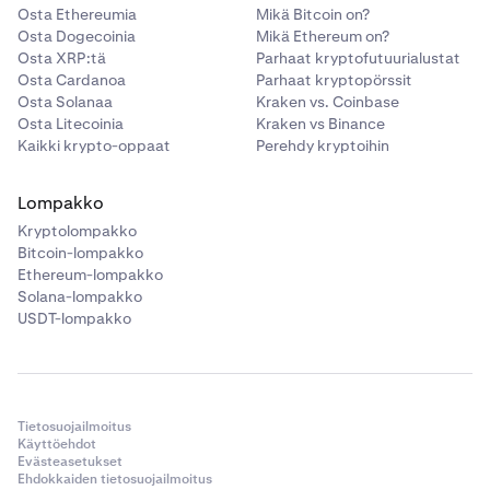
Osta Ethereumia
Mikä Bitcoin on?
osallistumisvaatimuksia, saa maksettua arviointimaksua
Osta Dogecoinia
Mikä Ethereum on?
vastaavan KFEE-hyvityksen.
Osta XRP:tä
Parhaat kryptofutuurialustat
Tämä on taitoihin perustuva kannustinkampanja, eikä
Osta Cardanoa
Parhaat kryptopörssit
palkinnon määrittämiseen liity satunnaistekijöitä. Kaikki
Osta Solanaa
Kraken vs. Coinbase
vaatimukset täyttävät osallistujat saavat soveltuvan
Osta Litecoinia
Kraken vs Binance
KFEE-hyvityksen.
Kaikki krypto-oppaat
Perehdy kryptoihin
Palkinnot
Lompakko
KFEE
-hyvitys, joka vastaa vastaavasta Breakout
Kryptolompakko
Evaluation -arvioinnista maksettua summaa. Esimerkiksi
Bitcoin-lompakko
50 dollarin arvioinnin läpäisemisestä saa 50 000 KFEE-
Ethereum-lompakko
hyvitystä; 999 dollarin arvioinnin läpäisemisestä saa 999
Solana-lompakko
000 KFEE-hyvitystä.
USDT-lompakko
ARV (arvioitu jälleenmyyntiarvo) vaihtelee arviointitason
mukaan. Myönnettävien palkintojen määrää ei ole
rajoitettu.
1. Oikeus osallistua kampanjaan
Tietosuojailmoitus
Olet oikeutettu osallistumaan kampanjaan, jos
Käyttöehdot
Evästeasetukset
osallistumishetkellä ja kampanja-aikana:
Ehdokkaiden tietosuojailmoitus