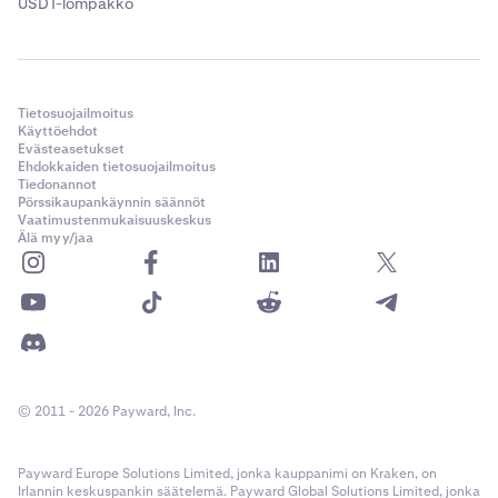
USDT-lompakko
Tietosuojailmoitus
Käyttöehdot
Evästeasetukset
Ehdokkaiden tietosuojailmoitus
Tiedonannot
Pörssikaupankäynnin säännöt
Vaatimustenmukaisuuskeskus
Älä myy/jaa
© 2011 - 2026 Payward, Inc.
Payward Europe Solutions Limited, jonka kauppanimi on Kraken, on
Irlannin keskuspankin säätelemä. Payward Global Solutions Limited, jonka