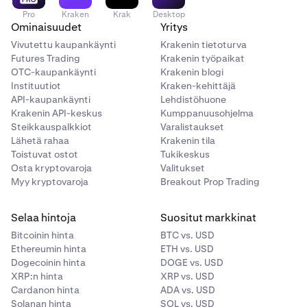
Pro
Kraken
Krak
Desktop
Ominaisuudet
Yritys
Vivutettu kaupankäynti
Krakenin tietoturva
Futures Trading
Krakenin työpaikat
OTC-kaupankäynti
Krakenin blogi
Instituutiot
Kraken-kehittäjä
API-kaupankäynti
Lehdistöhuone
Krakenin API-keskus
Kumppanuusohjelma
Steikkauspalkkiot
Varalistaukset
Lähetä rahaa
Krakenin tila
Toistuvat ostot
Tukikeskus
Osta kryptovaroja
Valitukset
Myy kryptovaroja
Breakout Prop Trading
Selaa hintoja
Suositut markkinat
Bitcoinin hinta
BTC vs. USD
Ethereumin hinta
ETH vs. USD
Dogecoinin hinta
DOGE vs. USD
XRP:n hinta
XRP vs. USD
Cardanon hinta
ADA vs. USD
Solanan hinta
SOL vs. USD