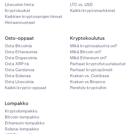
Litecoinin hinta
LTC vs. USD
Kryptoluokat
Kaikki kryptomarkkinat
Kaikkien kryptovarojen hinnat
Hintaennusteet
Osto-oppaat
Kryptokoulutus
Osta Bitcoinia
Mikä kryptovaluutta on?
Osta Ethereumia
Mikä Bitcoin on?
Osta Dogecoinia
Mikä Ethereum on?
Osta XRP:tä
Parhaat kryptofutuurialustat
Osta Cardanoa
Parhaat kryptopörssit
Osta Solanaa
Kraken vs. Coinbase
Osta Litecoinia
Kraken vs Binance
Kaikki krypto-oppaat
Perehdy kryptoihin
Lompakko
Kryptolompakko
Bitcoin-lompakko
Ethereum-lompakko
Solana-lompakko