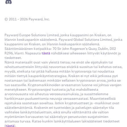
© 2011 - 2026 Payward, Inc.
Payward Europe Solutions Limited, jonka kauppanimi on Kraken, on
Irlannin keskuspankin säätelemä. Payward Global Solutions Limited, jonka
kauppanimi on Kraken, on Irlannin keskuspankin säätelemä.
Sääntömääräinen kotipaikka: 70 Sir John Rogerson’s Quay, Dublin, D02
R296, Irlanti. Napsauta
tästä
nähdäksesi aiheeseen liittyvät käytännöt ja
tiedotteet.
Nämä materiaalit ovat vain yleistä tietoa; ne eivät ole sijoituksiin tai
rahoitustuotteisiin liittyvää neuvontaa eivätkä suositus tai kehotus ostaa,
myydä, steikata tai pitää hallussa mitään kryptovaroja tai noudattaa
mitään tiettyä kaupankäyntistrategiaa. Kraken ei nyt eikä jatkossa pyri
nostamaan tai laskemaan minkään sellaisen kryptovaran arvoa, jonka se
tuo saataville. Kryptomarkkinoiden arvaamaton luonne voi johtaa varojen
menetykseen. Kryptovarojesi tuotosta ja/tai mahdollisesta
arvonnoususta voi aiheutua veroseuraamuksia, ja suosittelemme
hankkimaan puolueettomia neuvoja veroasemastasi. Maantieteellisiä
rajoituksia saatetaan soveltaa. Jotkin kryptotuotteet ja -markkinat ovat
säätelemättömiä. Krakenin eri tuotteiden ja palvelujen sääntelyn tila
vaihtelee lainkäyttöalueittain, eikä sinulla välttämättä ole valtion
myöntämien korvausten tai sääntelyyn perustuvien suojatoimien
antamaa turvaa. Katso kunkin lainkäyttöalueen lakisääteiset tiedotteet
(
tästä
).