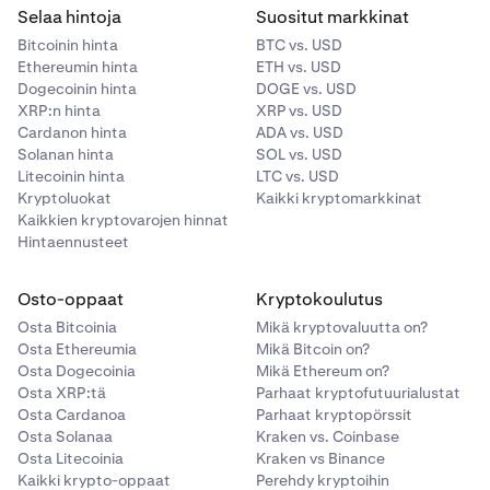
Selaa hintoja
Suositut markkinat
Bitcoinin hinta
BTC vs. USD
Ethereumin hinta
ETH vs. USD
Dogecoinin hinta
DOGE vs. USD
XRP:n hinta
XRP vs. USD
Cardanon hinta
ADA vs. USD
Solanan hinta
SOL vs. USD
Litecoinin hinta
LTC vs. USD
Kryptoluokat
Kaikki kryptomarkkinat
Kaikkien kryptovarojen hinnat
Hintaennusteet
Osto-oppaat
Kryptokoulutus
Osta Bitcoinia
Mikä kryptovaluutta on?
Osta Ethereumia
Mikä Bitcoin on?
Osta Dogecoinia
Mikä Ethereum on?
Osta XRP:tä
Parhaat kryptofutuurialustat
Osta Cardanoa
Parhaat kryptopörssit
Osta Solanaa
Kraken vs. Coinbase
Osta Litecoinia
Kraken vs Binance
Kaikki krypto-oppaat
Perehdy kryptoihin