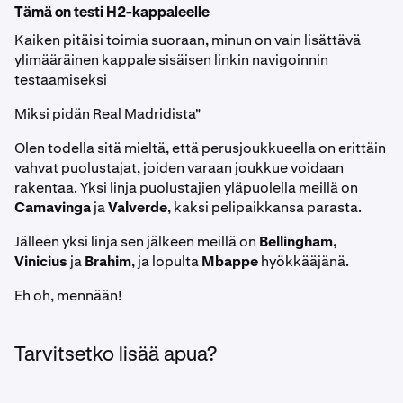
Tämä on testi H2-kappaleelle
Kaiken pitäisi toimia suoraan, minun on vain lisättävä
ylimääräinen kappale sisäisen linkin navigoinnin
testaamiseksi
Miksi pidän Real Madridista
"
Olen todella sitä mieltä, että perusjoukkueella on erittäin
vahvat puolustajat, joiden varaan joukkue voidaan
rakentaa. Yksi linja puolustajien yläpuolella meillä on
Camavinga
ja
Valverde
, kaksi pelipaikkansa parasta.
Jälleen yksi linja sen jälkeen meillä on
Bellingham,
Vinicius
ja
Brahim
, ja lopulta
Mbappe
hyökkääjänä.
Eh oh, mennään!
Tarvitsetko lisää apua?