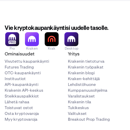
Vie kryptokaupankäyntisi uudelle tasolle.
Pro
Kraken
Krak
Desktop
Ominaisuudet
Yritys
Vivutettu kaupankäynti
Krakenin tietoturva
Futures Trading
Krakenin työpaikat
OTC-kaupankäynti
Krakenin blogi
Instituutiot
Kraken-kehittäjä
API-kaupankäynti
Lehdistöhuone
Krakenin API-keskus
Kumppanuusohjelma
Steikkauspalkkiot
Varalistaukset
Lähetä rahaa
Krakenin tila
Toistuvat ostot
Tukikeskus
Osta kryptovaroja
Valitukset
Myy kryptovaroja
Breakout Prop Trading