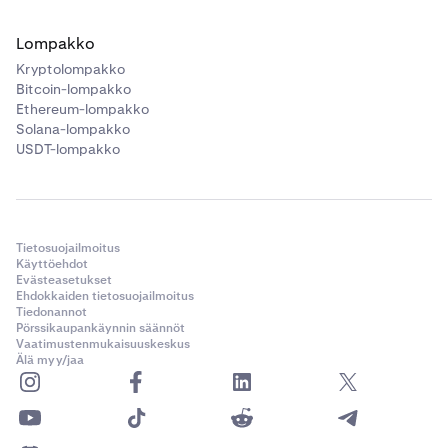
Lompakko
Kryptolompakko
Bitcoin-lompakko
Ethereum-lompakko
Solana-lompakko
USDT-lompakko
Tietosuojailmoitus
Käyttöehdot
Evästeasetukset
Ehdokkaiden tietosuojailmoitus
Tiedonannot
Pörssikaupankäynnin säännöt
Vaatimustenmukaisuuskeskus
Älä myy/jaa