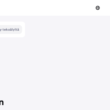
y tekoälyltä
n