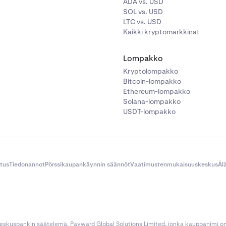
ADA vs. USD
SOL vs. USD
LTC vs. USD
Kaikki kryptomarkkinat
Lompakko
Kryptolompakko
Bitcoin-lompakko
Ethereum-lompakko
Solana-lompakko
USDT-lompakko
itus
Tiedonannot
Pörssikaupankäynnin säännöt
Vaatimustenmukaisuuskeskus
Äl
 keskuspankin säätelemä. Payward Global Solutions Limited, jonka kauppanimi o