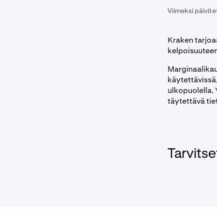
Viimeksi päivite
Kraken tarjoa
kelpoisuuteen 
Marginaalikau
käytettävissä
ulkopuolella. 
täytettävä ti
Tarvitse