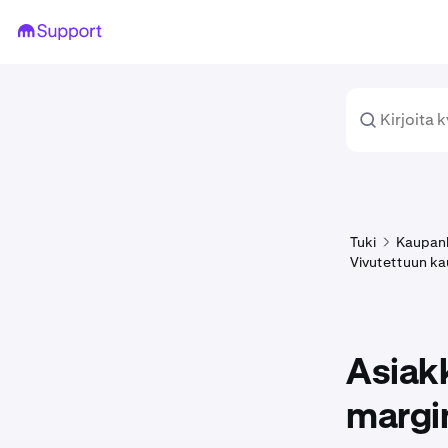
Tuki
Kaupan
Vivutettuun kau
Asiak
margi