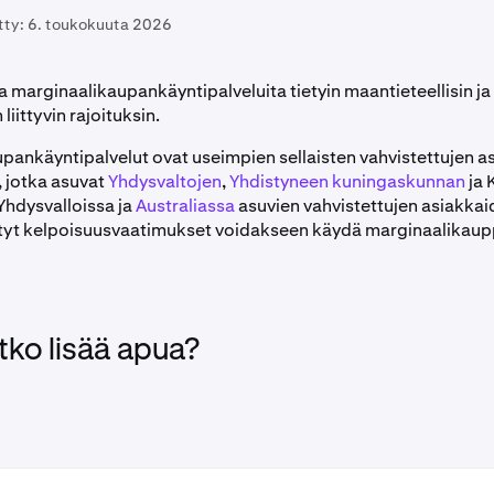
tty:
6. toukokuuta 2026
a marginaalikaupankäyntipalveluita tietyin maantieteellisin ja
liittyvin rajoituksin.
pankäyntipalvelut ovat useimpien sellaisten vahvistettujen a
, jotka asuvat
Yhdysvaltojen
,
Yhdistyneen kuningaskunnan
ja 
Yhdysvalloissa ja
Australiassa
asuvien vahvistettujen asiakkai
etyt kelpoisuusvaatimukset voidakseen käydä marginaalikaup
tko lisää apua?