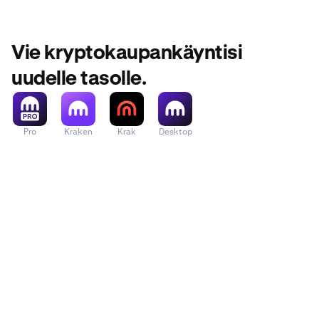
Vie kryptokaupankäyntisi
uudelle tasolle.
Pro
Kraken
Krak
Desktop