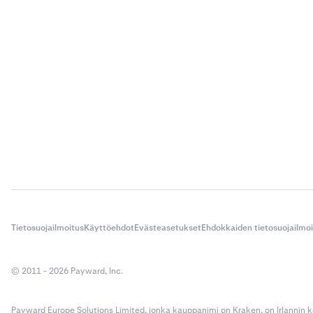
Tietosuojailmoitus
Käyttöehdot
Evästeasetukset
Ehdokkaiden tietosuojailmo
© 2011 - 2026 Payward, Inc.
Payward Europe Solutions Limited, jonka kauppanimi on Kraken, on Irlannin