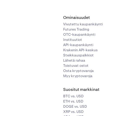
Ominaisuudet
Vivutettu kaupankäynti
Futures Trading
OTC-kaupankäynti
Instituutiot
API-kaupankäynti
Krakenin API-keskus
Steikkauspalkkiot
Lähetä rahaa
Toistuvat ostot
Osta kryptovaroja
Myy kryptovaroja
Suositut markkinat
BTC vs. USD
ETH vs. USD
DOGE vs. USD
XRP vs. USD