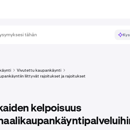
Kys
käynti
Vivutettu kaupankäynti
pankäyntiin liittyvät rajoitukset ja rajoitukset
kaiden kelpoisuus
naalikaupankäyntipalveluihi