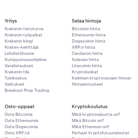
Yritys
Selaa hintoja
Krakenin tietoturva
Bitcoinin hinta
Krakenin työpaikat
Ethereumin hinta
Krakenin blogi
Dogecoinin hinta
Kraken-kehittäjä
XRP:n hinta
Lehdistöhuone
Cardanon hinta
Kumppanuusohjelma
Solanan hinta
Varalistaukset
Litecoinin hinta
Krakenin tila
Kryptoluokat
Tukikeskus
Kaikkien kryptovarojen hinnat
Valitukset
Hintaennusteet
Breakout Prop Trading
Osto-oppaat
Kryptokoulutus
Osta Bitcoinia
Mikä kryptovaluutta on?
Osta Ethereumia
Mikä Bitcoin on?
Osta Dogecoinia
Mikä Ethereum on?
Osta XRP:tä
Parhaat kryptofutuurialustat