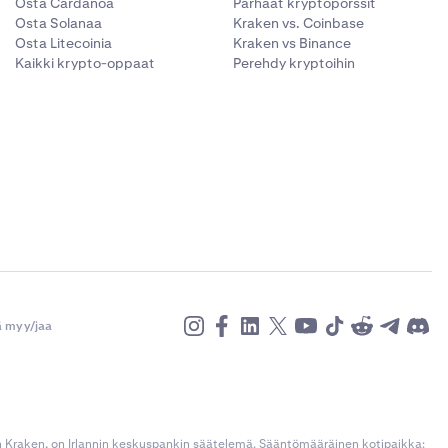
Osta Cardanoa
Parhaat kryptopörssit
Osta Solanaa
Kraken vs. Coinbase
Osta Litecoinia
Kraken vs Binance
Kaikki krypto-oppaat
Perehdy kryptoihin
ä myy/jaa
n Kraken, on Irlannin keskuspankin säätelemä. Sääntömääräinen kotipaikka: