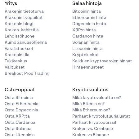
Yritys
Selaa hintoja
isesti,
Krakenin tietoturva
Bitcoinin hinta
aitteisiisi
 se
Krakenin työpaikat
Ethereumin hinta
en
alla selaimen
Krakenin blogi
Dogecoinin hinta
Kraken-kehittäjä
XRP:n hinta
Lehdistöhuone
Cardanon hinta
a valita linkin
Kumppanuusohjelma
Solanan hinta
Varalistaukset
Litecoinin hinta
, jos klikkaat
Krakenin tila
Kryptoluokat
ä painettuna,
Tukikeskus
Kaikkien kryptovarojen hinnat
yttävän linkin
Valitukset
Hintaennusteet
tisesti ladata
Breakout Prop Trading
Osto-oppaat
Kryptokoulutus
Osta Bitcoinia
Mikä kryptovaluutta on?
 hetkenkään
Osta Ethereumia
Mikä Bitcoin on?
i olevansa
Osta Dogecoinia
Mikä Ethereum on?
uin olet
Osta XRP:tä
Parhaat kryptofutuurialustat
Osta Cardanoa
Parhaat kryptopörssit
Osta Solanaa
Kraken vs. Coinbase
Osta Litecoinia
Kraken vs Binance