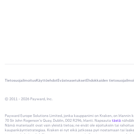
Vaikka mon
ei suojaa 
näyttämään
arkistolta
Paras tapa
hänen sähk
lähettäjäl
hän on tod
lähettäjän
videopuhel
Muista lop
Tietosuojailmoitus
Käyttöehdot
Evästeasetukset
Ehdokkaiden tietosuojailmo
haittaohje
välttyäkse
© 2011 - 2026 Payward, Inc.
Kopioi ja liit
Kun tämä haitt
Payward Europe Solutions Limited, jonka kauppanimi on Kraken, on Irlannin
70 Sir John Rogerson’s Quay, Dublin, D02 R296, Irlanti. Napsauta
tästä
nähdäks
arkaluonteisi
Nämä materiaalit ovat vain yleistä tietoa; ne eivät ole sijoituksiin tai rahoi
Kryptovaluutt
kaupankäyntistrategiaa. Kraken ei nyt eikä jatkossa pyri nostamaan tai las