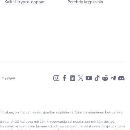
varalta, tämä
Kaikki krypto-oppaat
Perehdy kryptoihin
voin
tilta tai ZIP-
lessä, että
 tälle
aaksesi, että
tintään
 Puhelut,
ki pienenä.
ä myy/jaa
rkistus
oit ja liität
n Kraken, on Irlannin keskuspankin säätelemä. Sääntömääräinen kotipaikka:
kata tai pitää hallussa mitään kryptovaroja tai noudattaa mitään tiettyä
taosoitteesi
rkkinoiden arvaamaton luonne voi johtaa varojen menetykseen. Kryptovarojesi