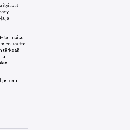
rityisesti
ääsy.
ja ja
- tai muita
elmien kautta.
in tärkeää
llä
mien
sohjelman