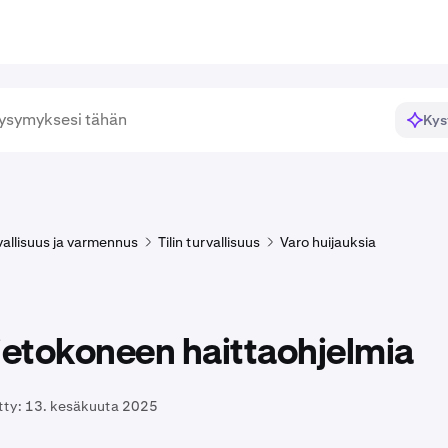
Kys
rvallisuus ja varmennus
Tilin turvallisuus
Varo huijauksia
ietokoneen haittaohjelmia
tty:
13. kesäkuuta 2025