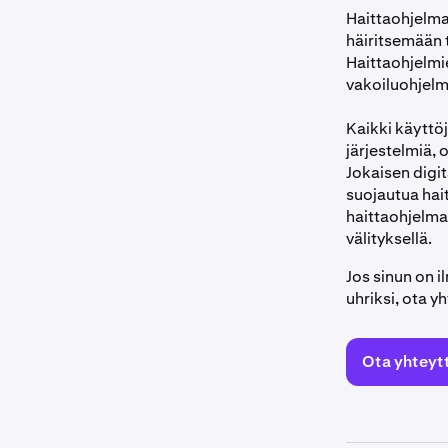
Haittaohjelmat
häiritsemään t
Haittaohjelmi
vakoiluohjelm
Kaikki käyttöj
järjestelmiä, 
Jokaisen digit
suojautua hait
haittaohjelma
välityksellä.
Jos sinun on i
uhriksi, ota y
Ota yhteyt