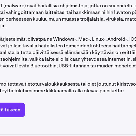
 (malware) ovat haitallisia ohjelmistoja, jotka on suunniteltu e
ai vahingoittamaan laitteitasi tai hankkimaan niihin luvaton p
en perheeseen kuuluu muun muassa troijalaisia, viruksia, mato
ia.
ärjestelmät, olivatpa ne Windows-, Mac-, Linux-, Android-, iOS
ovat jollain tavalla haitallisten toimijoiden kohteena haittaohj
aalista laitetta päivittäisessä elämässään käyttävän on erittä
taohjelmilta, vaikka laite ei olisikaan yhteydessä internetiin, si
t voivat levitä Bluetoothin, USB-liitännän tai muiden menetel
lmoitettava tietoturvaloukkauksesta tai olet joutunut kiristy
hteyttä tukitiimiimme klikkaamalla alla olevaa painiketta:
tä tukeen