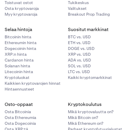
Toistuvat ostot
Tukikeskus
Osta kryptovaroja
Valitukset
Myy kryptovaroja
Breakout Prop Trading
Selaa hintoja
Suositut markkinat
•
Määrä:
Syötä perusvaluutan määrä, jonka haluat
Bitcoinin hinta
BTC vs. USD
Ethereumin hinta
ETH vs. USD
ostaa. Jos kirjoitat tähän jotain,
Yhteensä
(oikealla)
Dogecoinin hinta
DOGE vs. USD
päivittyy automaattisesti vastaamaan sitä.
XRP:n hinta
XRP vs. USD
Kun olet valinnut markkinan, jolla haluat käydä
3
Cardanon hinta
ADA vs. USD
kauppaa, sinut ohjataan kyseisen
Solanan hinta
SOL vs. USD
markkinan
Kaupankäynti
-sivulle. Jos haluat vaihtaa
Litecoinin hinta
LTC vs. USD
markkinaa myöhemmin, voit aina napauttaa
Kryptoluokat
Kaikki kryptomarkkinat
markkinaa vasemmassa yläkulmassa avataksesi
Kaikkien kryptovarojen hinnat
hakuvalikon uudelleen.
Hintaennusteet
•
Yhteensä:
Syötä vaihtovaluutan kokonaismäärä,
Aloita toimeksianto napauttamalla sivun alareunassa
jonka haluat käyttää. Jos kirjoitat tähän
Osto-oppaat
Kryptokoulutus
olevaa
Osta
- tai
Myy
-painiketta.
jotain,
Määrä
(vasemmalla) päivittyy automaattisesti
Osta Bitcoinia
Mikä kryptovaluutta on?
vastaamaan sitä.
Osta Ethereumia
Mikä Bitcoin on?
Osta Dogecoinia
Mikä Ethereum on?
Osta XRP:tä
Parhaat kryptofutuurialustat