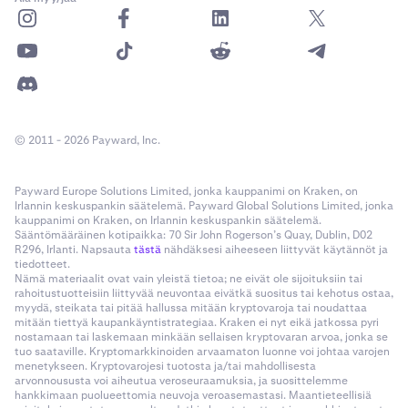
Kun olet napauttanut Osta tai Myy,
tilauslomake
4
•
Arvioitu kulu:
Toimeksiantosi arvioitu kulu.
avautuu. Tässä täytät toimeksiannon tiedot. Voit
•
Post only (vain rajahintatoimeksiannot):
Tämä
© 2011 - 2026 Payward, Inc.
liu'uttaa tilauslomaketta ylöspäin nähdäksesi
estää toimeksiantoasi toteutumasta
lisätietoja mukavasti.
markkinatoimeksiantona, jolloin siitä aiheutuisi
Payward Europe Solutions Limited, jonka kauppanimi on Kraken, on
Suosittelemme tutustumaan tilauslomakkeeseen
kalliimpia
Taker-kuluja
. Toimeksianto kirjataan
Irlannin keskuspankin säätelemä. Payward Global Solutions Limited, jonka
oppaamme avulla
täällä
.
toimeksiantokirjaan (tai se peruutetaan). Tämä estää
kauppanimi on Kraken, on Irlannin keskuspankin säätelemä.
Sääntömääräinen kotipaikka: 70 Sir John Rogerson’s Quay, Dublin, D02
sellaisen rajahintaisen ostotoimeksiannon
R296, Irlanti. Napsauta
tästä
nähdäksesi aiheeseen liittyvät käytännöt ja
tekemisen, joka täsmää välittömästi
tiedotteet.
Nämä materiaalit ovat vain yleistä tietoa; ne eivät ole sijoituksiin tai
toimeksiantokirjan myyntipuolelle (ja päinvastoin
rahoitustuotteisiin liittyvää neuvontaa eivätkä suositus tai kehotus ostaa,
myyntitoimeksiannoissa), mikä johtaisi taker-
myydä, steikata tai pitää hallussa mitään kryptovaroja tai noudattaa
kuluihin.
mitään tiettyä kaupankäyntistrategiaa. Kraken ei nyt eikä jatkossa pyri
nostamaan tai laskemaan minkään sellaisen kryptovaran arvoa, jonka se
•
Time in force:
Time in force -kentän avulla voit
tuo saataville. Kryptomarkkinoiden arvaamaton luonne voi johtaa varojen
menetykseen. Kryptovarojesi tuotosta ja/tai mahdollisesta
mukauttaa ajan, jolloin toimeksianto peruutetaan,
arvonnoususta voi aiheutua veroseuraamuksia, ja suosittelemme
jos sitä ei täytetä.
hankkimaan puolueettomia neuvoja veroasemastasi. Maantieteellisiä