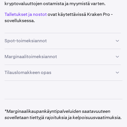
kryptovaluuttojen ostamista ja myymistä varten.
Talletukset ja nostot
ovat käytettävissä Kraken Pro -
sovelluksessa.
Spot-toimeksiannot
Marginaalitoimeksiannot
Kun olet avannut sovelluksen, voit napauttaa
1
oikeassa alakulmassa olevaa
purppuraa
toimintokuvaketta
nähdäksesi 6 viimeksi
Tilauslomakkeen opas
Kun olet avannut sovelluksen, voit napauttaa
1
tarkastelemaasi markkinaa tai etsiäksesi uuden
oikeassa alakulmassa olevaa
purppuraa
markkinan.
toimintokuvaketta
nähdäksesi 6 viimeksi
•
Osta/Myy-valitsin:
Vaihda nopeasti osto- ja
tarkastelemaasi markkinaa tai etsiäksesi uuden
myyntitoimeksiannon välillä.
markkinan.
*Marginaalikaupankäyntipalveluiden saatavuuteen
sovelletaan tiettyjä rajoituksia ja kelpoisuusvaatimuksia.
•
Toimeksiantotyyppi:
Valitse eri