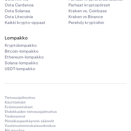
Osta Cardanoa
Parhaat kryptopörssit
Osta Solanaa
Kraken vs. Coinbase
Osta Litecoinia
Kraken vs Binance
Kaikki krypto-oppaat
Perehdy kryptoihin
•
Take Profit / Stop Loss:
Ota tämä käyttöön
Lompakko
liittääksesi
Bracket (TP/SL) -
Kryptolompakko
toimeksiannon
päätoimeksiantoosi.
Kun olet valinnut markkinan, jolla haluat käydä
3
Bitcoin-lompakko
kauppaa, sinut ohjataan kyseisen
Ethereum-lompakko
markkinan
Kaupankäynti
-sivulle. Jos haluat vaihtaa
Solana-lompakko
markkinaa myöhemmin, voit aina napauttaa
USDT-lompakko
markkinaa vasemmassa yläkulmassa avataksesi
hakuvalikon uudelleen.
Aloita toimeksianto napauttamalla sivun alareunassa
olevaa
Osta
- tai
Myy
-painiketta.
Tietosuojailmoitus
Käyttöehdot
Evästeasetukset
Ehdokkaiden tietosuojailmoitus
Tiedonannot
Pörssikaupankäynnin säännöt
Vaatimustenmukaisuuskeskus
Älä myy/jaa