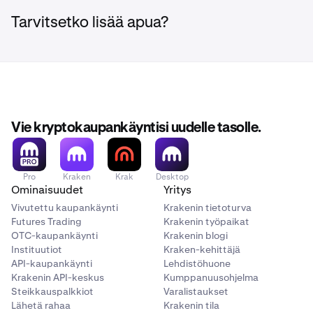
toimeksiantotyyppien välillä. Lisätietoja Krakenissa
käytettävissä olevista toimeksiantotyypeistä
Tarvitsetko lisää apua?
löytyy
täältä
.
•
Käytettävissä oleva saldo /
marginaalivalitsin:
Tässä näkyy käytettävissä oleva
Vie kryptokaupankäyntisi uudelle tasolle.
Valitse jokin luetelluista markkinoista tai napauta
2
saldosi vaihtovaluutassa sekä mahdollisuus ottaa
Haku
etsiäksesi sellaisen.
marginaali käyttöön. (Jos sovellettavissa)
Valitse jokin luetelluista markkinoista tai napauta
2
Pro
Kraken
Krak
Desktop
Haku
etsiäksesi sellaisen. Jos päätät etsiä
Ominaisuudet
Yritys
markkinaa, voit
suodattaa markkinoita, joilla
Vivutettu kaupankäynti
Krakenin tietoturva
marginaalikauppa on käytettävissä.
Futures Trading
Krakenin työpaikat
•
OTC-kaupankäynti
Krakenin blogi
Rajahinta (vain rajahintatoimeksiannot):
Tähän
Instituutiot
Kraken-kehittäjä
syötät
rajahinnan
, jos käytät rajahintatoimeksiantoa.
API-kaupankäynti
Lehdistöhuone
Rajahinta on hinta, jolla haluat ostaa tai myydä
Krakenin API-keskus
Kumppanuusohjelma
omaisuuserän.
Steikkauspalkkiot
Varalistaukset
Lähetä rahaa
Krakenin tila