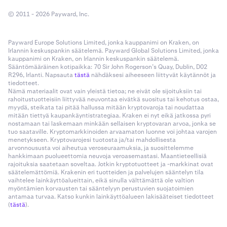
© 2011 - 2026 Payward, Inc.
Payward Europe Solutions Limited, jonka kauppanimi on Kraken, on
Irlannin keskuspankin säätelemä. Payward Global Solutions Limited, jonka
kauppanimi on Kraken, on Irlannin keskuspankin säätelemä.
Sääntömääräinen kotipaikka: 70 Sir John Rogerson’s Quay, Dublin, D02
R296, Irlanti. Napsauta
tästä
nähdäksesi aiheeseen liittyvät käytännöt ja
tiedotteet.
Nämä materiaalit ovat vain yleistä tietoa; ne eivät ole sijoituksiin tai
rahoitustuotteisiin liittyvää neuvontaa eivätkä suositus tai kehotus ostaa,
myydä, steikata tai pitää hallussa mitään kryptovaroja tai noudattaa
mitään tiettyä kaupankäyntistrategiaa. Kraken ei nyt eikä jatkossa pyri
nostamaan tai laskemaan minkään sellaisen kryptovaran arvoa, jonka se
tuo saataville. Kryptomarkkinoiden arvaamaton luonne voi johtaa varojen
menetykseen. Kryptovarojesi tuotosta ja/tai mahdollisesta
arvonnoususta voi aiheutua veroseuraamuksia, ja suosittelemme
hankkimaan puolueettomia neuvoja veroasemastasi. Maantieteellisiä
rajoituksia saatetaan soveltaa. Jotkin kryptotuotteet ja -markkinat ovat
säätelemättömiä. Krakenin eri tuotteiden ja palvelujen sääntelyn tila
vaihtelee lainkäyttöalueittain, eikä sinulla välttämättä ole valtion
myöntämien korvausten tai sääntelyyn perustuvien suojatoimien
antamaa turvaa. Katso kunkin lainkäyttöalueen lakisääteiset tiedotteet
(
tästä
).