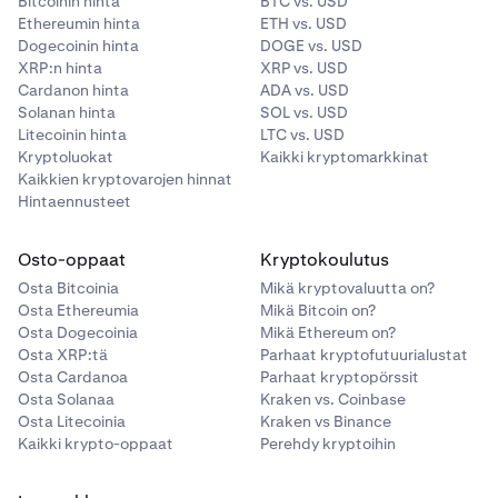
Bitcoinin hinta
BTC vs. USD
Ethereumin hinta
ETH vs. USD
10,00 €
Dogecoinin hinta
DOGE vs. USD
XRP:n hinta
XRP vs. USD
1 000 – 5 000 €
Cardanon hinta
ADA vs. USD
Solanan hinta
SOL vs. USD
Litecoinin hinta
LTC vs. USD
GBP
Kryptoluokat
Kaikki kryptomarkkinat
Kaikkien kryptovarojen hinnat
8,00 £
Hintaennusteet
800 – 4 000 £
Osto-oppaat
Kryptokoulutus
Osta Bitcoinia
Mikä kryptovaluutta on?
USD
Osta Ethereumia
Mikä Bitcoin on?
Osta Dogecoinia
Mikä Ethereum on?
$10.00
Osta XRP:tä
Parhaat kryptofutuurialustat
Osta Cardanoa
Parhaat kryptopörssit
$1,000 - $5,000
Osta Solanaa
Kraken vs. Coinbase
Osta Litecoinia
Kraken vs Binance
Kaikki krypto-oppaat
Perehdy kryptoihin