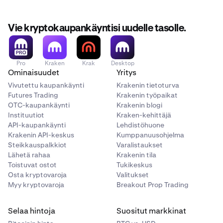
AUD
Vie kryptokaupankäyntisi uudelle tasolle.
A$14.00
A$1,500 - A$7,000
Pro
Kraken
Krak
Desktop
Ominaisuudet
Yritys
Vivutettu kaupankäynti
Krakenin tietoturva
CAD
Futures Trading
Krakenin työpaikat
C$12.50
OTC-kaupankäynti
Krakenin blogi
Instituutiot
Kraken-kehittäjä
C$1,500 - C$6,500
API-kaupankäynti
Lehdistöhuone
Krakenin API-keskus
Kumppanuusohjelma
Steikkauspalkkiot
Varalistaukset
CHF
Lähetä rahaa
Krakenin tila
Toistuvat ostot
Tukikeskus
CHF 10.00
Osta kryptovaroja
Valitukset
Myy kryptovaroja
Breakout Prop Trading
CHF 1,000 - CHF 5,000
Selaa hintoja
Suositut markkinat
EUR