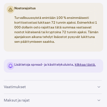
Nostorajoitus
Turvallisuussyistä enintään 100 % ensimmäisesti
korttiostostasi lukitaan 72 tunnin ajaksi. Esimerkiksi 1
000 dollarin osto rajoittaa tätä summaa vastaavat
nostot käteisenä tai kryptoina 72 tunnin ajaksi. Tämän
ajanjakson aikana tehdyt lisäostot pysyvät lukittuna
sen päättymiseen saakka.
Lisätietoja spread- ja käsittelykuluista,
klikkaa tästä.
Vaatimukset
Jos haluat lisätä maksukortin Kraken-tilillesi, varmista
Maksut ja rajat
seuraavat asiat: