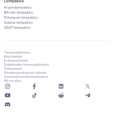
Lompakko
Kryptolompakko
Bitcoin-lompakko
Ethereum-lompakko
Solana-lompakko
USDT-lompakko
Tietosuojailmoitus
Käyttöehdot
Evästeasetukset
Ehdokkaiden tietosuojailmoitus
Tiedonannot
Pörssikaupankäynnin säännöt
Vaatimustenmukaisuuskeskus
Älä myy/jaa