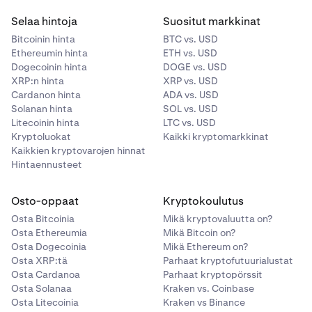
Selaa hintoja
Suositut markkinat
Bitcoinin hinta
BTC vs. USD
Ethereumin hinta
ETH vs. USD
Dogecoinin hinta
DOGE vs. USD
XRP:n hinta
XRP vs. USD
Cardanon hinta
ADA vs. USD
Solanan hinta
SOL vs. USD
Litecoinin hinta
LTC vs. USD
Kryptoluokat
Kaikki kryptomarkkinat
Kaikkien kryptovarojen hinnat
Hintaennusteet
Osto-oppaat
Kryptokoulutus
Osta Bitcoinia
Mikä kryptovaluutta on?
Osta Ethereumia
Mikä Bitcoin on?
Osta Dogecoinia
Mikä Ethereum on?
Osta XRP:tä
Parhaat kryptofutuurialustat
Osta Cardanoa
Parhaat kryptopörssit
Osta Solanaa
Kraken vs. Coinbase
Osta Litecoinia
Kraken vs Binance