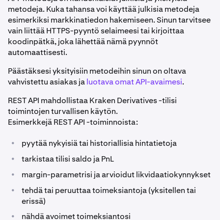
metodeja. Kuka tahansa voi käyttää julkisia metodeja
esimerkiksi markkinatiedon hakemiseen. Sinun tarvitsee
vain liittää HTTPS-pyyntö selaimeesi tai kirjoittaa
koodinpätkä, joka lähettää nämä pyynnöt
automaattisesti.
Päästäksesi yksityisiin metodeihin sinun on oltava
vahvistettu asiakas ja
luotava omat API-avaimesi
.
REST API mahdollistaa Kraken Derivatives -tilisi
toimintojen turvallisen käytön.
Esimerkkejä REST API -toiminnoista:
•
pyytää nykyisiä tai historiallisia hintatietoja
•
tarkistaa tilisi saldo ja PnL
•
margin-parametrisi ja arvioidut likvidaatiokynnykset
•
tehdä tai peruuttaa toimeksiantoja (yksitellen tai
erissä)
•
nähdä avoimet toimeksiantosi