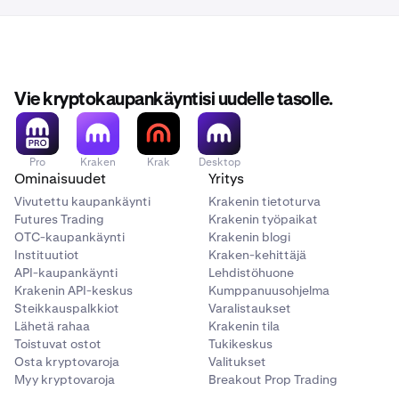
Vie kryptokaupankäyntisi uudelle tasolle.
Pro
Kraken
Krak
Desktop
Ominaisuudet
Yritys
Vivutettu kaupankäynti
Krakenin tietoturva
Futures Trading
Krakenin työpaikat
OTC-kaupankäynti
Krakenin blogi
Instituutiot
Kraken-kehittäjä
API-kaupankäynti
Lehdistöhuone
Krakenin API-keskus
Kumppanuusohjelma
Steikkauspalkkiot
Varalistaukset
Lähetä rahaa
Krakenin tila
Toistuvat ostot
Tukikeskus
Osta kryptovaroja
Valitukset
Myy kryptovaroja
Breakout Prop Trading