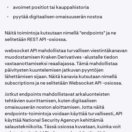
•
avoimet positiot tai kauppahistoria
•
pyytää digitaalisen omaisuuserän nostoa
Näitä toimintoja kutsutaan nimellä "endpoints" ja ne
selitetään REST API -osiossa.
websocket API mahdollistaa turvallisen viestintäkanavan
muodostamisen Kraken Derivatives -alustalle tiedon
vastaanottamiseksi reaaliajassa. Tämä mahdollistaa
päivitysten kuuntelemisen jatkuvan pyyntöjen
lähettämisen sijaan. Näitä kanavia kutsutaan nimellä
subscriptions ja ne selitetään Websocket API -osiossa.
Jotkut endpoints mahdollistavat arkaluonteisten
tehtävien suorittamisen, kuten digitaalisen
omaisuuserän noston aloittamisen. Jotta näitä
endpoints-toimintoja voidaan käyttää turvallisesti, API
käyttää National Security Agencyn kehittämiä
salaustekniikoita. Tässä osiossa kuvataan, kuinka voit