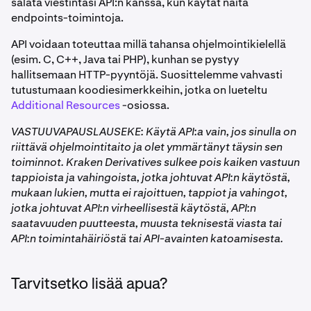
salata viestintäsi API:n kanssa, kun käytät näitä
endpoints-toimintoja.
API voidaan toteuttaa millä tahansa ohjelmointikielellä
(esim. C, C++, Java tai PHP), kunhan se pystyy
hallitsemaan HTTP-pyyntöjä. Suosittelemme vahvasti
tutustumaan koodiesimerkkeihin, jotka on lueteltu
Additional Resources
-osiossa.
VASTUUVAPAUSLAUSEKE: Käytä API:a vain, jos sinulla on
riittävä ohjelmointitaito ja olet ymmärtänyt täysin sen
toiminnot. Kraken Derivatives sulkee pois kaiken vastuun
tappioista ja vahingoista, jotka johtuvat API:n käytöstä,
mukaan lukien, mutta ei rajoittuen, tappiot ja vahingot,
jotka johtuvat API:n virheellisestä käytöstä, API:n
saatavuuden puutteesta, muusta teknisestä viasta tai
API:n toimintahäiriöstä tai API-avainten katoamisesta.
Tarvitsetko lisää apua?