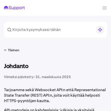
Yleinen
Johdanto
Viimeksi päivitetty:
31. maaliskuuta 2025
Tarjoamme sekä Websocket API:n että Representational
State Transfer (REST) API:n, joita voit käyttää helposti
HTTPS-pyyntöjen kautta.
API-metodeja on kahdenlaisia: julkisia ja yksityisiä