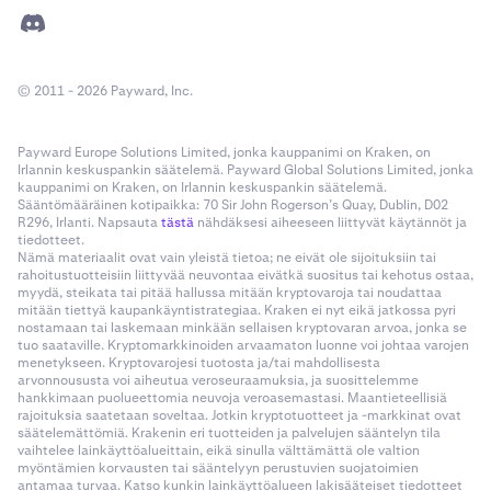
© 2011 - 2026 Payward, Inc.
Payward Europe Solutions Limited, jonka kauppanimi on Kraken, on
Irlannin keskuspankin säätelemä. Payward Global Solutions Limited, jonka
kauppanimi on Kraken, on Irlannin keskuspankin säätelemä.
Sääntömääräinen kotipaikka: 70 Sir John Rogerson’s Quay, Dublin, D02
R296, Irlanti. Napsauta
tästä
nähdäksesi aiheeseen liittyvät käytännöt ja
tiedotteet.
Nämä materiaalit ovat vain yleistä tietoa; ne eivät ole sijoituksiin tai
rahoitustuotteisiin liittyvää neuvontaa eivätkä suositus tai kehotus ostaa,
myydä, steikata tai pitää hallussa mitään kryptovaroja tai noudattaa
mitään tiettyä kaupankäyntistrategiaa. Kraken ei nyt eikä jatkossa pyri
nostamaan tai laskemaan minkään sellaisen kryptovaran arvoa, jonka se
tuo saataville. Kryptomarkkinoiden arvaamaton luonne voi johtaa varojen
menetykseen. Kryptovarojesi tuotosta ja/tai mahdollisesta
arvonnoususta voi aiheutua veroseuraamuksia, ja suosittelemme
hankkimaan puolueettomia neuvoja veroasemastasi. Maantieteellisiä
rajoituksia saatetaan soveltaa. Jotkin kryptotuotteet ja -markkinat ovat
säätelemättömiä. Krakenin eri tuotteiden ja palvelujen sääntelyn tila
vaihtelee lainkäyttöalueittain, eikä sinulla välttämättä ole valtion
myöntämien korvausten tai sääntelyyn perustuvien suojatoimien
antamaa turvaa. Katso kunkin lainkäyttöalueen lakisääteiset tiedotteet