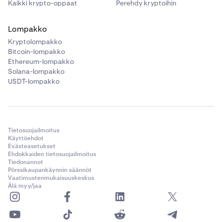
Kaikki krypto-oppaat
Perehdy kryptoihin
Lompakko
Kryptolompakko
Bitcoin-lompakko
Ethereum-lompakko
Solana-lompakko
USDT-lompakko
Tietosuojailmoitus
Käyttöehdot
Evästeasetukset
Ehdokkaiden tietosuojailmoitus
Tiedonannot
Pörssikaupankäynnin säännöt
Vaatimustenmukaisuuskeskus
Älä myy/jaa