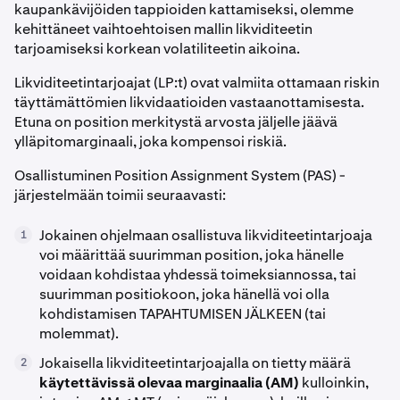
kaupankävijöiden tappioiden kattamiseksi, olemme
kehittäneet vaihtoehtoisen mallin likviditeetin
tarjoamiseksi korkean volatiliteetin aikoina.
Likviditeetintarjoajat (LP:t) ovat valmiita ottamaan riskin
täyttämättömien likvidaatioiden vastaanottamisesta.
Etuna on position merkitystä arvosta jäljelle jäävä
ylläpitomarginaali, joka kompensoi riskiä.
Osallistuminen Position Assignment System (PAS) -
järjestelmään toimii seuraavasti:
Jokainen ohjelmaan osallistuva likviditeetintarjoaja
1
voi määrittää suurimman position, joka hänelle
voidaan kohdistaa yhdessä toimeksiannossa, tai
suurimman positiokoon, joka hänellä voi olla
kohdistamisen TAPAHTUMISEN JÄLKEEN (tai
molemmat).
Jokaisella likviditeetintarjoajalla on tietty määrä
2
käytettävissä olevaa marginaalia (AM)
kulloinkin,