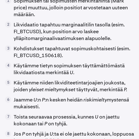
Sopimuksen tai sopimusten merkintähinta (Mark
1
price) muuttuu, jolloin positiot arvostetaan uuteen
määrään.
Likvidaatio tapahtuu marginaalitilin tasolla (esim.
2
FI_BTCUSD), kun position arvo laskee
ylläpitomarginaalivaatimuksen alapuolelle.
Kohdistukset tapahtuvat sopimuskohtaisesti (esim.
3
FI_BTCUSD_150618).
Käytämme tietyn sopimuksen täyttämättömästä
4
likvidaatiosta merkintää
U.
Käytämme niiden likviditeetintarjoajien joukosta,
5
joiden
yleiset mieltymykset
täyttyvät, merkintää
P.
Jaamme
U
:n
P
:n kesken heidän
riskimieltymystensä
6
mukaisesti.
Toista seuraavaa prosessia, kunnes
U
on jaettu
7
kokonaan tai
P
on tyhjä.
Jos
P
on tyhjä ja
U
:ta ei ole jaettu kokonaan, loppuosa
8