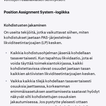
Position Assignment System -logiikka
Kohdistusten jakaminen
On useita tekijöitä, jotka vaikuttavat siihen, miten
kohdistukset jaetaan PAS-järjestelmän
likviditeetintarjoajien (LP) kesken.
•
Kaikkia kohdistusohjelman jäseniä kohdellaan
tasavertaisesti. Kun tapahtuu likvidaatio, jota ei
voida täyttää toimeksiantokirjassa, kaikki
kohdistettavissa olevat osuudet jaetaan tasan
kaikkien aktiivisten likviditeetintarjoajien kesken.
•
Vaikka kaikkia tilejä kohdellaan tasavertaisesti
osuuksia jaettaessa, korkeamman
enimmäisasetuksen asettamisesta saatavat hyödyt
näkyvät silti kohdistettujen osuuksien
jakautumisessa. Jos pystytte yleisesti ottaen