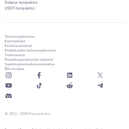
Solana-lompakko
USDT-lompakko
Tietosuojailmoitus
Käyttöehdot
Evästeasetukset
Ehdokkaiden tietosuojailmoitus
Tiedonannot
Pörssikaupankäynnin säännöt
Vaatimustenmukaisuuskeskus
Älä myy/jaa
© 2011 - 2026 Payward, Inc.