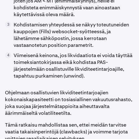
joten jos AM < MT (enimmäiskynnys), heille ei
kohdisteta enimmäiskynnystä vaan ainoastaan
käytettävissä oleva määrä.
Kohdistamisen yhteydessä se näkyy toteutuneiden
3
kauppojen (Fills) websocket-syötteessä, ja
lähetämme sähköpostin, jossa kerrotaan
vastaanotetun position parametrit.
Viimeisenä keinona, jos likvidaatiota ei voida täyttää
4
toimeksiantokirjassa eikä kohdistaa PAS-
järjestelmään osallistuville likviditeetintarjoajille,
tapahtuu purkaminen (unwind).
Ohjelmaan osallistuvien likviditeetintarjoajien
kokonaiskapasiteetti on tosiasiallinen vakuutusrahasto,
joka suojaa järjestelmätappioita aiheuttavalta
äärimmäiseltä volatiliteetilta.
Tämä ratkaisu mahdollistaa sen, ettei meidän tarvitse
vaatia takaisinperintöjä (clawbacks) ja voimme tarjota
voittojen reaaliaikaisen selvityksen.