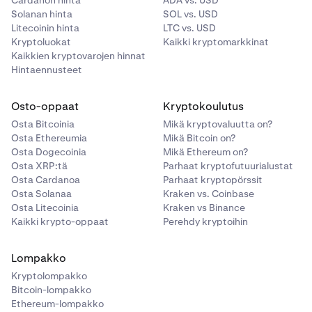
Cardanon hinta
ADA vs. USD
Solanan hinta
SOL vs. USD
Litecoinin hinta
LTC vs. USD
Kryptoluokat
Kaikki kryptomarkkinat
Kaikkien kryptovarojen hinnat
Hintaennusteet
Osto-oppaat
Kryptokoulutus
Osta Bitcoinia
Mikä kryptovaluutta on?
Osta Ethereumia
Mikä Bitcoin on?
Osta Dogecoinia
Mikä Ethereum on?
Osta XRP:tä
Parhaat kryptofutuurialustat
Osta Cardanoa
Parhaat kryptopörssit
Osta Solanaa
Kraken vs. Coinbase
Osta Litecoinia
Kraken vs Binance
Kaikki krypto-oppaat
Perehdy kryptoihin
Lompakko
Kryptolompakko
Bitcoin-lompakko
Ethereum-lompakko