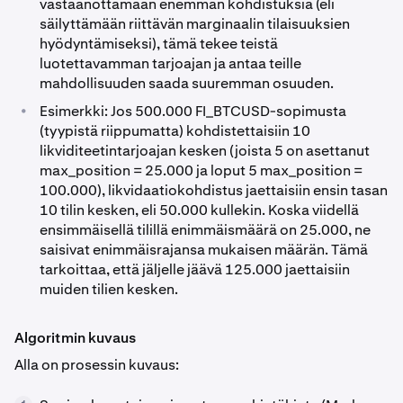
vastaanottamaan enemmän kohdistuksia (eli
säilyttämään riittävän marginaalin tilaisuuksien
hyödyntämiseksi), tämä tekee teistä
luotettavamman tarjoajan ja antaa teille
mahdollisuuden saada suuremman osuuden.
•
Esimerkki: Jos 500.000 FI_BTCUSD-sopimusta
(tyypistä riippumatta) kohdistettaisiin 10
likviditeetintarjoajan kesken (joista 5 on asettanut
max_position = 25.000 ja loput 5 max_position =
100.000), likvidaatiokohdistus jaettaisiin ensin tasan
10 tilin kesken, eli 50.000 kullekin. Koska viidellä
ensimmäisellä tilillä enimmäismäärä on 25.000, ne
saisivat enimmäisrajansa mukaisen määrän. Tämä
tarkoittaa, että jäljelle jäävä 125.000 jaettaisiin
muiden tilien kesken.
Algoritmin kuvaus
Alla on prosessin kuvaus: