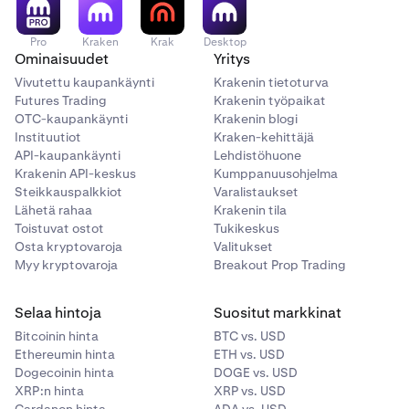
Pro
Kraken
Krak
Desktop
Ominaisuudet
Yritys
Vivutettu kaupankäynti
Krakenin tietoturva
Futures Trading
Krakenin työpaikat
OTC-kaupankäynti
Krakenin blogi
Instituutiot
Kraken-kehittäjä
API-kaupankäynti
Lehdistöhuone
Krakenin API-keskus
Kumppanuusohjelma
Steikkauspalkkiot
Varalistaukset
Lähetä rahaa
Krakenin tila
Toistuvat ostot
Tukikeskus
Osta kryptovaroja
Valitukset
Myy kryptovaroja
Breakout Prop Trading
Selaa hintoja
Suositut markkinat
Bitcoinin hinta
BTC vs. USD
Ethereumin hinta
ETH vs. USD
Dogecoinin hinta
DOGE vs. USD
XRP:n hinta
XRP vs. USD