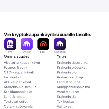
Vie kryptokaupankäyntisi uudelle tasolle.
Pro
Kraken
Krak
Desktop
Ominaisuudet
Yritys
Vivutettu kaupankäynti
Krakenin tietoturva
Futures Trading
Krakenin työpaikat
OTC-kaupankäynti
Krakenin blogi
Instituutiot
Kraken-kehittäjä
API-kaupankäynti
Lehdistöhuone
Krakenin API-keskus
Kumppanuusohjelma
Steikkauspalkkiot
Varalistaukset
Lähetä rahaa
Krakenin tila
Toistuvat ostot
Tukikeskus
Osta kryptovaroja
Valitukset