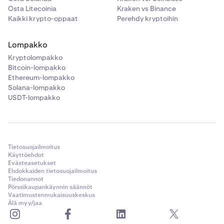
Osta Litecoinia
Kraken vs Binance
Kaikki krypto-oppaat
Perehdy kryptoihin
Lompakko
Kryptolompakko
Bitcoin-lompakko
Ethereum-lompakko
Solana-lompakko
USDT-lompakko
Tietosuojailmoitus
Käyttöehdot
Evästeasetukset
Ehdokkaiden tietosuojailmoitus
Tiedonannot
Pörssikaupankäynnin säännöt
Vaatimustenmukaisuuskeskus
Älä myy/jaa