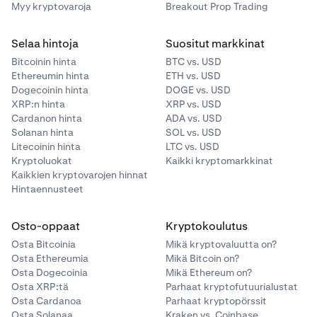
Myy kryptovaroja
Breakout Prop Trading
Selaa hintoja
Suositut markkinat
Bitcoinin hinta
BTC vs. USD
Ethereumin hinta
ETH vs. USD
Dogecoinin hinta
DOGE vs. USD
XRP:n hinta
XRP vs. USD
Cardanon hinta
ADA vs. USD
Solanan hinta
SOL vs. USD
Litecoinin hinta
LTC vs. USD
Kryptoluokat
Kaikki kryptomarkkinat
Kaikkien kryptovarojen hinnat
Hintaennusteet
Osto-oppaat
Kryptokoulutus
Osta Bitcoinia
Mikä kryptovaluutta on?
Osta Ethereumia
Mikä Bitcoin on?
Osta Dogecoinia
Mikä Ethereum on?
Osta XRP:tä
Parhaat kryptofutuurialustat
Osta Cardanoa
Parhaat kryptopörssit
Osta Solanaa
Kraken vs. Coinbase