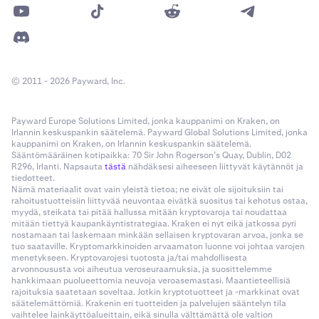
© 2011 - 2026 Payward, Inc.
Payward Europe Solutions Limited, jonka kauppanimi on Kraken, on
Irlannin keskuspankin säätelemä. Payward Global Solutions Limited, jonka
kauppanimi on Kraken, on Irlannin keskuspankin säätelemä.
Sääntömääräinen kotipaikka: 70 Sir John Rogerson’s Quay, Dublin, D02
R296, Irlanti. Napsauta
tästä
nähdäksesi aiheeseen liittyvät käytännöt ja
tiedotteet.
Nämä materiaalit ovat vain yleistä tietoa; ne eivät ole sijoituksiin tai
rahoitustuotteisiin liittyvää neuvontaa eivätkä suositus tai kehotus ostaa,
myydä, steikata tai pitää hallussa mitään kryptovaroja tai noudattaa
mitään tiettyä kaupankäyntistrategiaa. Kraken ei nyt eikä jatkossa pyri
nostamaan tai laskemaan minkään sellaisen kryptovaran arvoa, jonka se
tuo saataville. Kryptomarkkinoiden arvaamaton luonne voi johtaa varojen
menetykseen. Kryptovarojesi tuotosta ja/tai mahdollisesta
arvonnoususta voi aiheutua veroseuraamuksia, ja suosittelemme
hankkimaan puolueettomia neuvoja veroasemastasi. Maantieteellisiä
rajoituksia saatetaan soveltaa. Jotkin kryptotuotteet ja -markkinat ovat
säätelemättömiä. Krakenin eri tuotteiden ja palvelujen sääntelyn tila
vaihtelee lainkäyttöalueittain, eikä sinulla välttämättä ole valtion