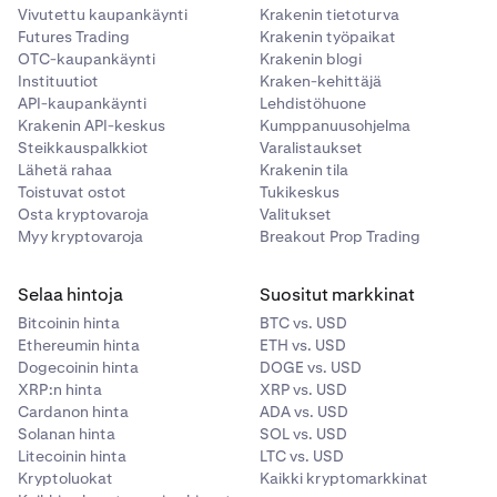
Vivutettu kaupankäynti
Krakenin tietoturva
Futures Trading
Krakenin työpaikat
OTC-kaupankäynti
Krakenin blogi
Instituutiot
Kraken-kehittäjä
API-kaupankäynti
Lehdistöhuone
Krakenin API-keskus
Kumppanuusohjelma
Steikkauspalkkiot
Varalistaukset
Lähetä rahaa
Krakenin tila
Toistuvat ostot
Tukikeskus
Osta kryptovaroja
Valitukset
Myy kryptovaroja
Breakout Prop Trading
Selaa hintoja
Suositut markkinat
Bitcoinin hinta
BTC vs. USD
Ethereumin hinta
ETH vs. USD
Dogecoinin hinta
DOGE vs. USD
XRP:n hinta
XRP vs. USD
Cardanon hinta
ADA vs. USD
Solanan hinta
SOL vs. USD
Litecoinin hinta
LTC vs. USD
Kryptoluokat
Kaikki kryptomarkkinat