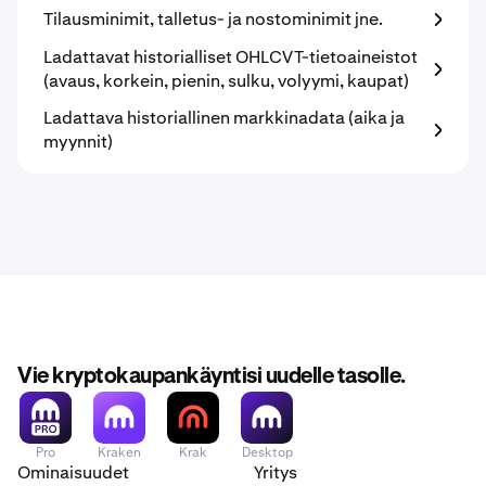
Tilausminimit, talletus- ja nostominimit jne.
Ladattavat historialliset OHLCVT-tietoaineistot
(avaus, korkein, pienin, sulku, volyymi, kaupat)
Ladattava historiallinen markkinadata (aika ja
myynnit)
Vie kryptokaupankäyntisi uudelle tasolle.
Pro
Kraken
Krak
Desktop
Ominaisuudet
Yritys