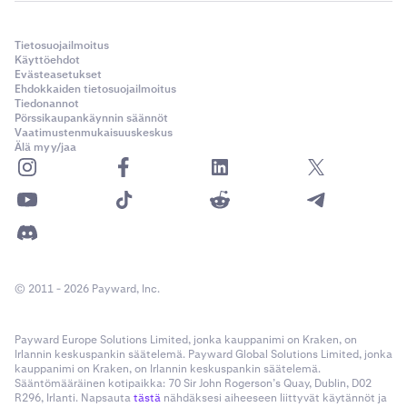
Tietosuojailmoitus
Käyttöehdot
Evästeasetukset
Ehdokkaiden tietosuojailmoitus
Tiedonannot
Pörssikaupankäynnin säännöt
Vaatimustenmukaisuuskeskus
Älä myy/jaa
© 2011 - 2026 Payward, Inc.
Payward Europe Solutions Limited, jonka kauppanimi on Kraken, on
Irlannin keskuspankin säätelemä. Payward Global Solutions Limited, jonka
kauppanimi on Kraken, on Irlannin keskuspankin säätelemä.
Sääntömääräinen kotipaikka: 70 Sir John Rogerson’s Quay, Dublin, D02
R296, Irlanti. Napsauta
tästä
nähdäksesi aiheeseen liittyvät käytännöt ja