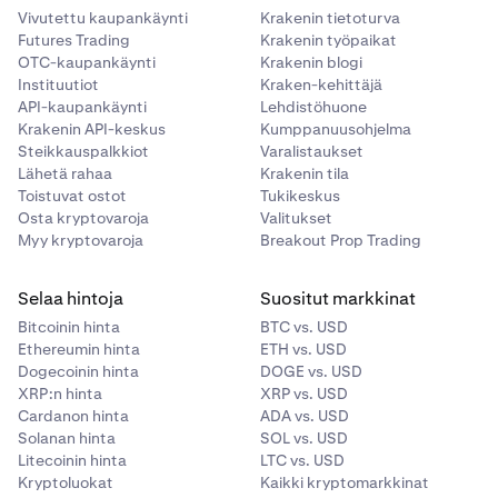
Vivutettu kaupankäynti
Krakenin tietoturva
Futures Trading
Krakenin työpaikat
OTC-kaupankäynti
Krakenin blogi
Instituutiot
Kraken-kehittäjä
API-kaupankäynti
Lehdistöhuone
Krakenin API-keskus
Kumppanuusohjelma
Steikkauspalkkiot
Varalistaukset
Lähetä rahaa
Krakenin tila
Toistuvat ostot
Tukikeskus
Osta kryptovaroja
Valitukset
Myy kryptovaroja
Breakout Prop Trading
Selaa hintoja
Suositut markkinat
Bitcoinin hinta
BTC vs. USD
Ethereumin hinta
ETH vs. USD
Dogecoinin hinta
DOGE vs. USD
XRP:n hinta
XRP vs. USD
Cardanon hinta
ADA vs. USD
Solanan hinta
SOL vs. USD
Litecoinin hinta
LTC vs. USD
Kryptoluokat
Kaikki kryptomarkkinat