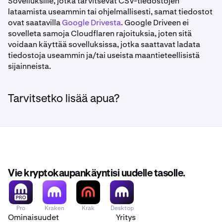
Sovelluksille, jotka tarvitsevat CSV-tiedostojen
lataamista useammin tai ohjelmallisesti, samat tiedostot
ovat saatavilla
Google Drivesta
. Google Driveen ei
sovelleta samoja Cloudflaren rajoituksia, joten sitä
voidaan käyttää sovelluksissa, jotka saattavat ladata
tiedostoja useammin ja/tai useista maantieteellisistä
sijainneista.
Tarvitsetko lisää apua?
Vie kryptokaupankäyntisi uudelle tasolle.
Pro
Kraken
Krak
Desktop
Ominaisuudet
Yritys