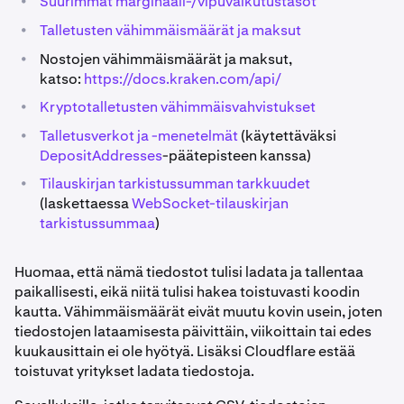
•
Suurimmat marginaali-/vipuvaikutustasot
•
Talletusten vähimmäismäärät ja maksut
•
Nostojen vähimmäismäärät ja maksut,
katso:
https://docs.kraken.com/api/
•
Kryptotalletusten vähimmäisvahvistukset
•
Talletusverkot ja -menetelmät
(käytettäväksi
DepositAddresses
-päätepisteen kanssa)
•
Tilauskirjan tarkistussumman tarkkuudet
(laskettaessa
WebSocket-tilauskirjan
tarkistussummaa
)
Huomaa, että nämä tiedostot tulisi ladata ja tallentaa
paikallisesti, eikä niitä tulisi hakea toistuvasti koodin
kautta. Vähimmäismäärät eivät muutu kovin usein, joten
tiedostojen lataamisesta päivittäin, viikoittain tai edes
kuukausittain ei ole hyötyä. Lisäksi Cloudflare estää
toistuvat yritykset ladata tiedostoja.