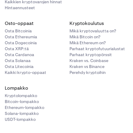
Kaikkien kryptovarojen hinnat
Hintaennusteet
Osto-oppaat
Kryptokoulutus
Osta Bitcoinia
Mikä kryptovaluutta on?
Osta Ethereumia
Mikä Bitcoin on?
Osta Dogecoinia
Mikä Ethereum on?
Osta XRP:tä
Parhaat kryptofutuurialustat
Osta Cardanoa
Parhaat kryptopörssit
Osta Solanaa
Kraken vs. Coinbase
Osta Litecoinia
Kraken vs Binance
Kaikki krypto-oppaat
Perehdy kryptoihin
Lompakko
Kryptolompakko
Bitcoin-lompakko
Ethereum-lompakko
Solana-lompakko
USDT-lompakko