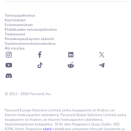
Tietosuojailmoitus
Käyttöehdot
Evästeasetukset
Ehdokkaiden tietosuojailmoitus
Tiedonannot
Pörssikaupankäynnin säännöt
Vaatimustenmukaisuuskeskus
Älä myy/jaa
© 2011 - 2026 Payward, Inc.
Payward Europe Solutions Limited, jonka kauppanimi on Kraken, on
Irlannin keskuspankin säätelemä. Payward Global Solutions Limited, jonka
kauppanimi on Kraken, on Irlannin keskuspankin säätelemä.
Sääntömääräinen kotipaikka: 70 Sir John Rogerson’s Quay, Dublin, D02
R296, Irlanti. Napsauta
tästä
nähdäksesi aiheeseen liittyvät käytännöt ja