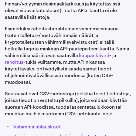
hinnan/volyymin desimaalitarkkuus ja käytettävissä
olevat vipuvaikutustasot), mutta API:n kautta ei ole
saatavilla lisätietoja.
Esimerkiksi rahoitustapahtumien vähimmäismääriä
(kuten talletus-/nostovähimmäismäärät ja
kryptotalletusten vähimmäisvahvistukset) ei tällä
hetkellä tarjota minkään API-päätepisteen kautta. Nämä
vähimmäismäärät ovat saatavilla
kaupankäynti
- ja
rahoitus
-tukisivuiltamme, mutta API:n kanssa
käytettäväksi on hyödyllistä saada samat tiedot
ohjelmointiystävällisessä muodossa (kuten CSV-
muodossa).
Seuraavat ovat CSV-tiedostoja (pelkkiä tekstitiedostoja,
joissa tiedot on eroteltu pilkuilla), joita voidaan käyttää
suoraan API-koodissa, tuoda laskentataulukkoon tai
muuntaa muihin muotoihin (TSV, tietokanta jne.):
•
Vähimmäistilauskoot