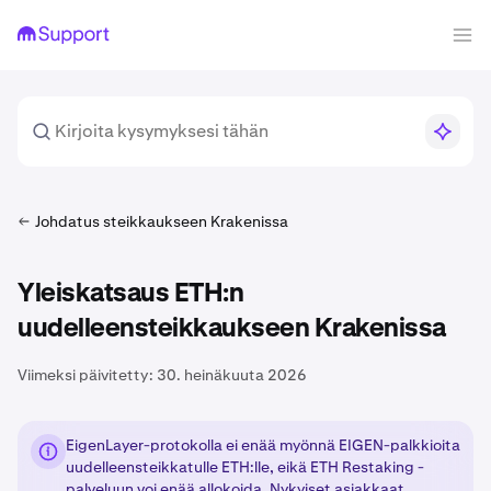
Johdatus steikkaukseen Krakenissa
Yleiskatsaus ETH:n
uudelleensteikkaukseen Krakenissa
Viimeksi päivitetty:
30. heinäkuuta 2026
EigenLayer-protokolla ei enää myönnä EIGEN-palkkioita
uudelleensteikkatulle ETH:lle, eikä ETH Restaking -
palveluun voi enää allokoida. Nykyiset asiakkaat