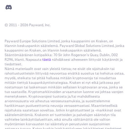
© 2011 - 2026 Payward, Inc.
Payward Europe Solutions Limited, jonka kauppanimi on Kraken, on
Irlannin keskuspankin säätelemä. Payward Global Solutions Limited, jonka
kauppanimi on Kraken, on Irlannin keskuspankin säätelemä.
Sääntömääräinen kotipaikka: 70 Sir John Rogerson’s Quay, Dublin, D02
R296, Irlanti. Napsauta
tästä
nähdäksesi aiheeseen liittyvät käytännöt ja
tiedotteet.
Nämä materiaalit ovat vain yleistä tietoa; ne eivät ole sijoituksiin tai
rahoitustuotteisiin liittyvää neuvontaa eivätkä suositus tai kehotus ostaa,
myydä, steikata tai pitää hallussa mitään kryptovaroja tai noudattaa
mitään tiettyä kaupankäyntistrategiaa. Kraken ei nyt eikä jatkossa pyri
nostamaan tai laskemaan minkään sellaisen kryptovaran arvoa, jonka se
tuo saataville. Kryptomarkkinoiden arvaamaton luonne voi johtaa varojen
menetykseen. Kryptovarojesi tuotosta ja/tai mahdollisesta
arvonnoususta voi aiheutua veroseuraamuksia, ja suosittelemme
hankkimaan puolueettomia neuvoja veroasemastasi. Maantieteellisiä
rajoituksia saatetaan soveltaa. Jotkin kryptotuotteet ja -markkinat ovat
säätelemättömiä. Krakenin eri tuotteiden ja palvelujen sääntelyn tila
vaihtelee lainkäyttöalueittain, eikä sinulla välttämättä ole valtion
myöntämien korvausten tai sääntelyyn perustuvien suojatoimien
antamaa turvaa. Katso kunkin lainkäyttöalueen lakisääteiset tiedotteet