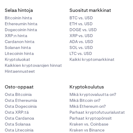
perustuvat palkkiot voidaan menettää.
Selaa hintoja
Suositut markkinat
Hyvitämme sinulle kaikki slashing-rangaistukset ja
Bitcoinin hinta
BTC vs. USD
asiaankuuluvien steikkauspalkkioiden maksujen
Ethereumin hinta
ETH vs. USD
laiminlyönnit, elleivät ne johdu sinun toiminnastasi,
Dogecoinin hinta
DOGE vs. USD
verkon ylläpidosta tai bugista, hakkeroinnista tai
XRP:n hinta
XRP vs. USD
Cardanon hinta
ADA vs. USD
tietyistä muista tilanteista. Täydellinen luettelo
Solanan hinta
SOL vs. USD
olosuhteista, joissa emme hyvitä slashing-rangaistuksia
Litecoinin hinta
LTC vs. USD
sinulle, on nähtävissä
käyttöehdoissa
.
Kryptoluokat
Kaikki kryptomarkkinat
Kaikkien kryptovarojen hinnat
Hintaennusteet
Osto-oppaat
Kryptokoulutus
Osta Bitcoinia
Mikä kryptovaluutta on?
Osta Ethereumia
Mikä Bitcoin on?
Osta Dogecoinia
Mikä Ethereum on?
Osta XRP:tä
Parhaat kryptofutuurialustat
Osta Cardanoa
Parhaat kryptopörssit
Osta Solanaa
Kraken vs. Coinbase
Osta Litecoinia
Kraken vs Binance