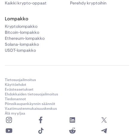
Kaikki krypto-oppaat
Perehdy kryptoihin
Lompakko
Kryptolompakko
Bitcoin-lompakko
Ethereum-lompakko
Solana-lompakko
USDT-lompakko
Tietosuojailmoitus
Käyttöehdot
Evästeasetukset
Ehdokkaiden tietosuojailmoitus
Tiedonannot
Pörssikaupankäynnin säännöt
Vaatimustenmukaisuuskeskus
Älä myy/jaa