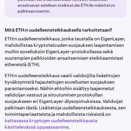
ansaitsevat edelleen steikkatulle ETH:lle määritetyn
palkkioprosentin.
Mitä ETH:n uudelleensteikkauksella tarkoitetaan?
ETH:n uudelleensteikkaus, jonka taustalla on EigenLayer,
mahdollistaa kryptotalouden suojauksen laajentamisen
muihin sovelluksiin EigenLayer-protokollassa sekä
suurempien palkkioiden ansaitsemisen steikkaamistasi
ethereistä (ETH).
ETH:n uudelleensteikkaus vaatii validoijilta lisäehtojen
hyväksymistä hajautettujen sovellusten suojauksen
parantamiseksi. Näihin ehtoihin sisältyy laajennetut
validoijan vastuut ja sitoutuminen protokollan
suojaukseen eri EigenLayer-älysopimuksissa. Validoijat
palkitaan tästä. Lisätietoja uudelleensteikkauksesta, sen
toimintaperiaatteista ja mahdollisista riskeistä on
kattavassa kryptojen uudelleensteikkausta
käsittelevässä oppaassamme
.