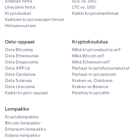
Solanan hinta
SOL vs. USD
Litecoinin hinta
LTC vs. USD
Kryptoluokat
Kaikki kryptomarkkinat
Kaikkien kryptovarojen hinnat
Hintaennusteet
Osto-oppaat
Kryptokoulutus
Osta Bitcoinia
Mikä kryptovaluutta on?
Osta Ethereumia
Mikä Bitcoin on?
Osta Dogecoinia
Mikä Ethereum on?
Osta XRP:tä
Parhaat kryptofutuurialustat
Osta Cardanoa
Parhaat kryptopörssit
Osta Solanaa
Kraken vs. Coinbase
Osta Litecoinia
Kraken vs Binance
Kaikki krypto-oppaat
Perehdy kryptoihin
Lompakko
Kryptolompakko
Bitcoin-lompakko
Ethereum-lompakko
Solana-lompakko