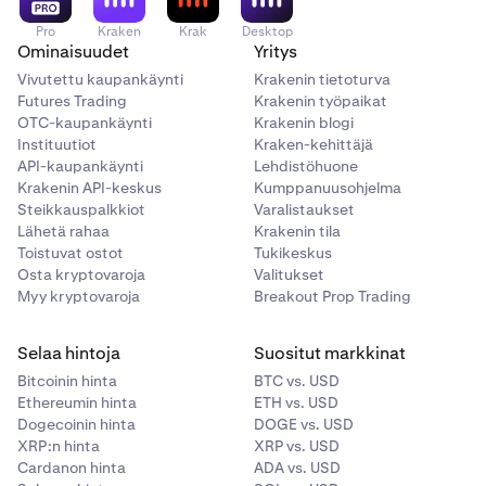
Pro
Kraken
Krak
Desktop
Ominaisuudet
Yritys
Vivutettu kaupankäynti
Krakenin tietoturva
Futures Trading
Krakenin työpaikat
OTC-kaupankäynti
Krakenin blogi
Instituutiot
Kraken-kehittäjä
API-kaupankäynti
Lehdistöhuone
Krakenin API-keskus
Kumppanuusohjelma
Steikkauspalkkiot
Varalistaukset
Lähetä rahaa
Krakenin tila
Toistuvat ostot
Tukikeskus
Osta kryptovaroja
Valitukset
Myy kryptovaroja
Breakout Prop Trading
Selaa hintoja
Suositut markkinat
Bitcoinin hinta
BTC vs. USD
Ethereumin hinta
ETH vs. USD
Dogecoinin hinta
DOGE vs. USD
XRP:n hinta
XRP vs. USD
Cardanon hinta
ADA vs. USD