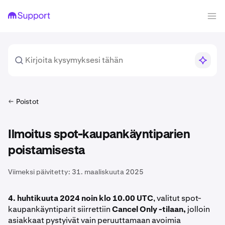
Poistot
Ilmoitus spot-kaupankäyntiparien
poistamisesta
Viimeksi päivitetty:
31. maaliskuuta 2025
4. huhtikuuta 2024 noin klo 10.00 UTC
, valitut spot-
kaupankäyntiparit siirrettiin
Cancel Only -tilaan,
jolloin
asiakkaat pystyivät vain peruuttamaan avoimia