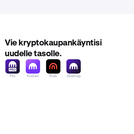
Huomaathan, e
Vaikka useiden
tilisi talletus
käytäntöä, ko
monimutkaistaa
mahdollisiin v
Jokaisella til
kulualennukset
Kehotamme sin
saldoja, kaupa
määrittääksesi
Vie kryptokaupankäyntisi
tilien välillä.
uudelle tasolle.
*Marginaalikau
Yritystilin kä
kelpoisuusva
Yritystileillä
vo
kuitenkin käyt
Pro
Kraken
Krak
Desktop
noudattamalla
Ota yhteyt
1
Kaikkien u
henkilötie
Jaa käyttä
2
Varmista, 
3