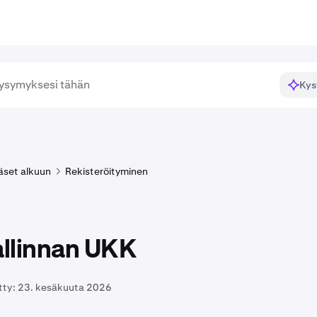
Kys
äset alkuun
Rekisteröityminen
allinnan UKK
tty:
23. kesäkuuta 2026