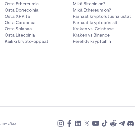
Osta Ethereumia
Mikä Bitcoin on?
Osta Dogecoinia
Mikä Ethereum on?
arojen siirron
Osta XRP:tä
Parhaat kryptofutuurialustat
a ei jaeta
Osta Cardanoa
Parhaat kryptopörssit
Osta Solanaa
Kraken vs. Coinbase
Osta Litecoinia
Kraken vs Binance
mista, että
Kaikki krypto-oppaat
Perehdy kryptoihin
jälle.
ä myy/jaa