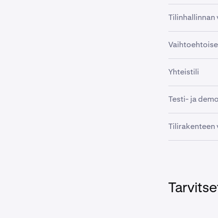
Tilinhallinnan
Vaikka useide
Vaihtoehtoiset 
tutustumaan v
nostamaan nyk
Suosittelemme,
Yhteistili
Vaikka toisen 
On olemassa mu
toivottavaa j
tarpeen:
Tällä hetkellä 
Testi- ja demot
tukitiimiimme 
Jos sekä sinä 
•
Jos haluat silt
Ristiriita
Emme tarjoa Kr
kumpikin luo o
Tilirakenteen
tilillä.
kuitenkin
luod
tilille yhteis
•
Useiden k
omistajista.
Kirjaudu u
1
Kraken Deriva
•
API-kutsu
Napsauta 
2
Alatilejä tuet
•
Marginaal
Syötä uus
3
mahdollise
Tarvitse
Kraken.com
•
Henkilökoh
Alatilejä tuet