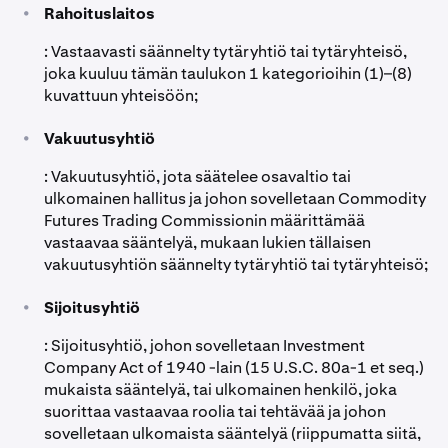
•
Rahoituslaitos
: Vastaavasti säännelty tytäryhtiö tai tytäryhteisö,
joka kuuluu tämän taulukon 1 kategorioihin (1)–(8)
kuvattuun yhteisöön;
•
Vakuutusyhtiö
: Vakuutusyhtiö, jota säätelee osavaltio tai
ulkomainen hallitus ja johon sovelletaan Commodity
Futures Trading Commissionin määrittämää
vastaavaa sääntelyä, mukaan lukien tällaisen
vakuutusyhtiön säännelty tytäryhtiö tai tytäryhteisö;
•
Sijoitusyhtiö
: Sijoitusyhtiö, johon sovelletaan Investment
Company Act of 1940 -lain (15 U.S.C. 80a-1 et seq.)
mukaista sääntelyä, tai ulkomainen henkilö, joka
suorittaa vastaavaa roolia tai tehtävää ja johon
sovelletaan ulkomaista sääntelyä (riippumatta siitä,