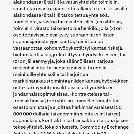
alakohdassa (I) tai (II) kuvatun yhteisön toimielin,
virasto tai osasto; paitsi että tällainen termi ei sisällä
alakohdassa (I) tai (III) tarkoitettua yhteisöä,
toimielintä, virastoa tai osastoa, ellei: (aa) yhteisö,
toimielin, virasto tai osasto ole henkilö, jolla (x) on
osoitettavissa oleva kyky, suoraan tai erillisten
sopimusjärjestelyjen kautta, toimittaa tai
vastaanottaa kohdehyödykettä; (y) kantaa riskejä,
hintariskin lisäksi, jotka liittyvät hyödykkeeseen; tai
(z) on jälleenmyyjä, joka säännöllisesti tarjoaa
riskienhallinta- tai suojauspalveluita edellä
mainituille yhteisöille tai harjoittaa
markkinatakaustoimintaa niiden kanssa hyödykkeen
osto- tai myyntitransaktioissa tai hyödykkeen
johdannaissopimuksissa, -kontrakteissa tai -
transaktioissa; (bb) yhteisö, toimielin, virasto tai
osasto omistaa ja sijoittaa harkinnanvaraisesti 50
000 000 dollaria tai enemmän sijoituksiin; tai (cc)
sopimuksen, kontraktin tai transaktion tarjoaa ja sen
tekee yhteisö, joka on lueteltu Commodity Exchange
Act -lain 2(c)(2)(B)(ii) §:n alakohdissa (I)–(VI);