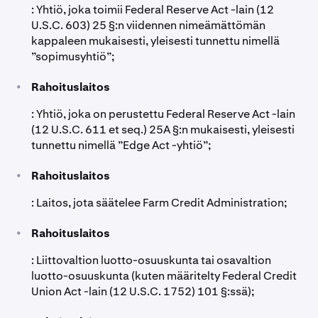
: Yhtiö, joka toimii Federal Reserve Act -lain (12
U.S.C. 603) 25 §:n viidennen nimeämättömän
kappaleen mukaisesti, yleisesti tunnettu nimellä
”sopimusyhtiö”;
•
Rahoituslaitos
: Yhtiö, joka on perustettu Federal Reserve Act -lain
(12 U.S.C. 611 et seq.) 25A §:n mukaisesti, yleisesti
tunnettu nimellä ”Edge Act -yhtiö”;
•
Rahoituslaitos
: Laitos, jota säätelee Farm Credit Administration;
•
Rahoituslaitos
: Liittovaltion luotto-osuuskunta tai osavaltion
luotto-osuuskunta (kuten määritelty Federal Credit
Union Act -lain (12 U.S.C. 1752) 101 §:ssä);