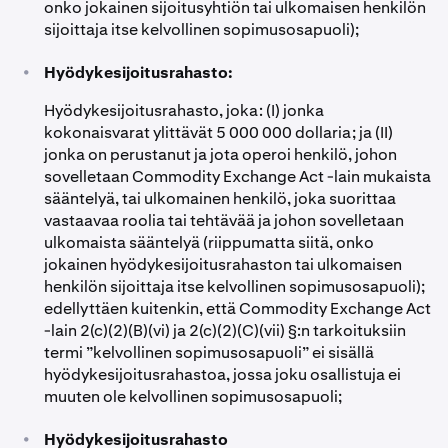
onko jokainen sijoitusyhtiön tai ulkomaisen henkilön
sijoittaja itse kelvollinen sopimusosapuoli);
•
Hyödykesijoitusrahasto:
Hyödykesijoitusrahasto, joka: (I) jonka
kokonaisvarat ylittävät 5 000 000 dollaria; ja (II)
jonka on perustanut ja jota operoi henkilö, johon
sovelletaan Commodity Exchange Act -lain mukaista
sääntelyä, tai ulkomainen henkilö, joka suorittaa
vastaavaa roolia tai tehtävää ja johon sovelletaan
ulkomaista sääntelyä (riippumatta siitä, onko
jokainen hyödykesijoitusrahaston tai ulkomaisen
henkilön sijoittaja itse kelvollinen sopimusosapuoli);
edellyttäen kuitenkin, että Commodity Exchange Act
-lain 2(c)(2)(B)(vi) ja 2(c)(2)(C)(vii) §:n tarkoituksiin
termi ”kelvollinen sopimusosapuoli” ei sisällä
hyödykesijoitusrahastoa, jossa joku osallistuja ei
muuten ole kelvollinen sopimusosapuoli;
•
Hyödykesijoitusrahasto