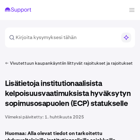
Vivutettuun kaupankäyntiin liittyvät rajoitukset ja rajoitukset
Lisätietoja institutionaalisista
kelpoisuusvaatimuksista hyväksytyn
sopimusosapuolen (ECP) statukselle
Viimeksi päivitetty:
1. huhtikuuta 2025
Huomaa: Alla olevat tiedot on tarkoitettu