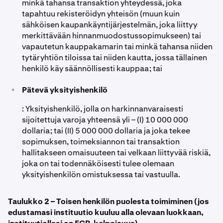
minkä tahansa transaktion yhteydessä, joka
tapahtuu rekisteröidyn yhteisön (muun kuin
sähköisen kaupankäyntijärjestelmän, joka liittyy
merkittävään hinnanmuodostussopimukseen) tai
vapautetun kauppakamarin tai minkä tahansa niiden
tytäryhtiön tiloissa tai niiden kautta, jossa tällainen
henkilö käy säännöllisesti kauppaa; tai
•
Pätevä yksityishenkilö
: Yksityishenkilö, jolla on harkinnanvaraisesti
sijoitettuja varoja yhteensä yli – (I) 10 000 000
dollaria; tai (II) 5 000 000 dollaria ja joka tekee
sopimuksen, toimeksiannon tai transaktion
hallitakseen omaisuuteen tai velkaan liittyvää riskiä,
joka on tai todennäköisesti tulee olemaan
yksityishenkilön omistuksessa tai vastuulla.
Taulukko 2 – Toisen henkilön puolesta toimiminen (jos
edustamasi instituutio kuuluu alla olevaan luokkaan,