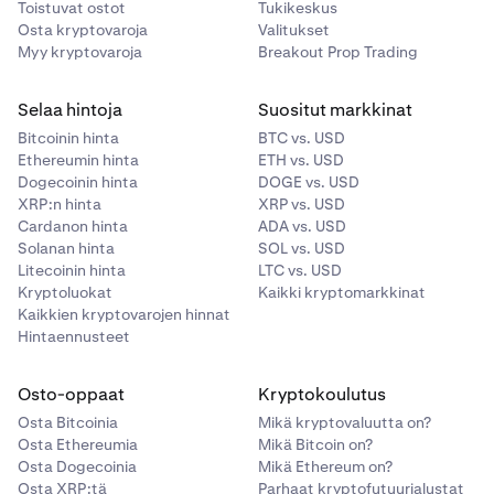
Toistuvat ostot
Tukikeskus
Osta kryptovaroja
Valitukset
Myy kryptovaroja
Breakout Prop Trading
Selaa hintoja
Suositut markkinat
Bitcoinin hinta
BTC vs. USD
Ethereumin hinta
ETH vs. USD
Dogecoinin hinta
DOGE vs. USD
XRP:n hinta
XRP vs. USD
Cardanon hinta
ADA vs. USD
Solanan hinta
SOL vs. USD
Litecoinin hinta
LTC vs. USD
Kryptoluokat
Kaikki kryptomarkkinat
Kaikkien kryptovarojen hinnat
Hintaennusteet
Osto-oppaat
Kryptokoulutus
Osta Bitcoinia
Mikä kryptovaluutta on?
Osta Ethereumia
Mikä Bitcoin on?
Osta Dogecoinia
Mikä Ethereum on?
Osta XRP:tä
Parhaat kryptofutuurialustat