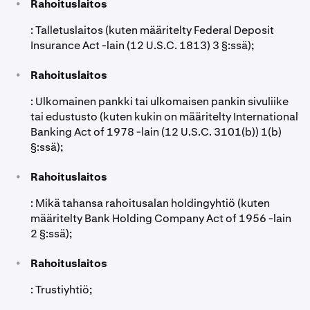
•
Rahoituslaitos
: Talletuslaitos (kuten määritelty Federal Deposit
Insurance Act -lain (12 U.S.C. 1813) 3 §:ssä);
•
Rahoituslaitos
: Ulkomainen pankki tai ulkomaisen pankin sivuliike
tai edustusto (kuten kukin on määritelty International
Banking Act of 1978 -lain (12 U.S.C. 3101(b)) 1(b)
§:ssä);
•
Rahoituslaitos
: Mikä tahansa rahoitusalan holdingyhtiö (kuten
määritelty Bank Holding Company Act of 1956 -lain
2 §:ssä);
•
Rahoituslaitos
: Trustiyhtiö;