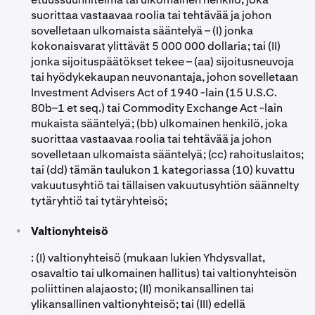
suorittaa vastaavaa roolia tai tehtävää ja johon
sovelletaan ulkomaista sääntelyä – (I) jonka
kokonaisvarat ylittävät 5 000 000 dollaria; tai (II)
jonka sijoituspäätökset tekee – (aa) sijoitusneuvoja
tai hyödykekaupan neuvonantaja, johon sovelletaan
Investment Advisers Act of 1940 -lain (15 U.S.C.
80b–1 et seq.) tai Commodity Exchange Act -lain
mukaista sääntelyä; (bb) ulkomainen henkilö, joka
suorittaa vastaavaa roolia tai tehtävää ja johon
sovelletaan ulkomaista sääntelyä; (cc) rahoituslaitos;
tai (dd) tämän taulukon 1 kategoriassa (10) kuvattu
vakuutusyhtiö tai tällaisen vakuutusyhtiön säännelty
tytäryhtiö tai tytäryhteisö;
•
Valtionyhteisö
: (I) valtionyhteisö (mukaan lukien Yhdysvallat,
osavaltio tai ulkomainen hallitus) tai valtionyhteisön
poliittinen alajaosto; (II) monikansallinen tai
ylikansallinen valtionyhteisö; tai (III) edellä