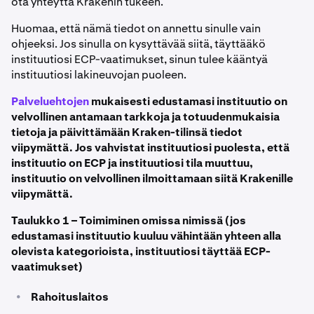
ota yhteyttä Krakenin tukeen.
Huomaa, että nämä tiedot on annettu sinulle vain
ohjeeksi. Jos sinulla on kysyttävää siitä, täyttääkö
instituutiosi ECP-vaatimukset, sinun tulee kääntyä
instituutiosi lakineuvojan puoleen.
Palveluehtojen
mukaisesti edustamasi instituutio on
velvollinen antamaan tarkkoja ja totuudenmukaisia
tietoja ja päivittämään Kraken-tilinsä tiedot
viipymättä. Jos vahvistat instituutiosi puolesta, että
instituutio on ECP ja instituutiosi tila muuttuu,
instituutio on velvollinen ilmoittamaan siitä Krakenille
viipymättä.
Taulukko 1 – Toimiminen omissa nimissä (jos
edustamasi instituutio kuuluu vähintään yhteen alla
olevista kategorioista, instituutiosi täyttää ECP-
vaatimukset)
•
Rahoituslaitos