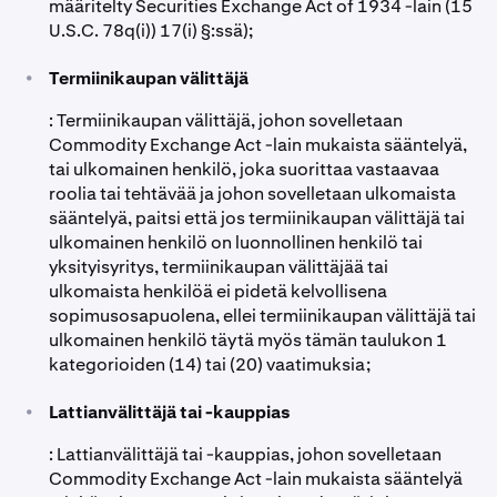
määritelty Securities Exchange Act of 1934 -lain (15
U.S.C. 78q(i)) 17(i) §:ssä);
•
Termiinikaupan välittäjä
: Termiinikaupan välittäjä, johon sovelletaan
Commodity Exchange Act -lain mukaista sääntelyä,
tai ulkomainen henkilö, joka suorittaa vastaavaa
roolia tai tehtävää ja johon sovelletaan ulkomaista
sääntelyä, paitsi että jos termiinikaupan välittäjä tai
ulkomainen henkilö on luonnollinen henkilö tai
yksityisyritys, termiinikaupan välittäjää tai
ulkomaista henkilöä ei pidetä kelvollisena
sopimusosapuolena, ellei termiinikaupan välittäjä tai
ulkomainen henkilö täytä myös tämän taulukon 1
kategorioiden (14) tai (20) vaatimuksia;
•
Lattianvälittäjä tai -kauppias
: Lattianvälittäjä tai -kauppias, johon sovelletaan
Commodity Exchange Act -lain mukaista sääntelyä