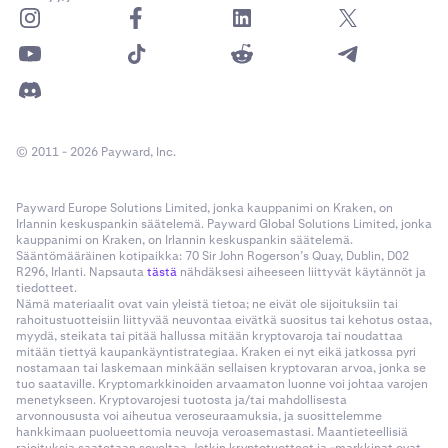
© 2011 - 2026 Payward, Inc.
Payward Europe Solutions Limited, jonka kauppanimi on Kraken, on
Irlannin keskuspankin säätelemä. Payward Global Solutions Limited, jonka
kauppanimi on Kraken, on Irlannin keskuspankin säätelemä.
Sääntömääräinen kotipaikka: 70 Sir John Rogerson’s Quay, Dublin, D02
R296, Irlanti. Napsauta
tästä
nähdäksesi aiheeseen liittyvät käytännöt ja
tiedotteet.
Nämä materiaalit ovat vain yleistä tietoa; ne eivät ole sijoituksiin tai
rahoitustuotteisiin liittyvää neuvontaa eivätkä suositus tai kehotus ostaa,
myydä, steikata tai pitää hallussa mitään kryptovaroja tai noudattaa
mitään tiettyä kaupankäyntistrategiaa. Kraken ei nyt eikä jatkossa pyri
nostamaan tai laskemaan minkään sellaisen kryptovaran arvoa, jonka se
tuo saataville. Kryptomarkkinoiden arvaamaton luonne voi johtaa varojen
menetykseen. Kryptovarojesi tuotosta ja/tai mahdollisesta
arvonnoususta voi aiheutua veroseuraamuksia, ja suosittelemme
hankkimaan puolueettomia neuvoja veroasemastasi. Maantieteellisiä