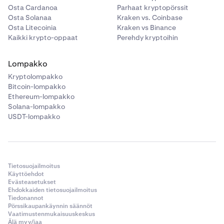
Osta Cardanoa
Parhaat kryptopörssit
Osta Solanaa
Kraken vs. Coinbase
Osta Litecoinia
Kraken vs Binance
Kaikki krypto-oppaat
Perehdy kryptoihin
Lompakko
Kryptolompakko
Bitcoin-lompakko
Ethereum-lompakko
Solana-lompakko
USDT-lompakko
Tietosuojailmoitus
Käyttöehdot
Evästeasetukset
Ehdokkaiden tietosuojailmoitus
Tiedonannot
Pörssikaupankäynnin säännöt
Vaatimustenmukaisuuskeskus
Älä myy/jaa