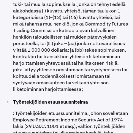
tuki- tai muulla sopimuksella, jonka on tehnyt edellä
alakohdassa (I) kuvattu yhteisö, tämän taulukon 1
kategorioissa (1)–(13) tai (16) kuvattu yhteisö, tai
mikä tahansa muu henkilö, jonka Commodity Futures
Trading Commission katsoo olevan kelvollinen
henkilön taloudellisten tai muiden pätevyyksien
perusteella; tai (III) joka – (aa) jonka nettovarallisuus
ylittää 1 000 000 dollaria; ja (bb) tekee sopimuksen,
kontraktin tai transaktion yhteisön liiketoiminnan
harjoittamisen yhteydessä tai hallitakseen riskiä,
joka liittyy yhteisön omistamaan tai syntyneeseen tai
kohtuudella todennäköisesti omistamaan tai
syntyvään omaisuuteen tai velkaan yhteisön
liiketoiminnan harjoittamisessa;
•
Työntekijöiden etuussuunnitelma
: Työntekijöiden etuussuunnitelma, johon sovelletaan
Employee Retirement Income Security Act of 1974 -
lakia (29 U.S.C. 1001 et seq.), valtion työntekijöiden
etuussuunnitelma tai ulkomainen henkilö, joka