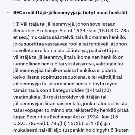
•
SEC:n välittäjä-jälleenmyyjä ja tietyt muut henkilöt
: (I) Välittäjä tai jälleenmyyjä, johon sovelletaan
Securities Exchange Act of 1934 -lain (15 U.S.C. 78a
et seq.) mukaista sääntelyä, tai ulkomainen henkilö,
joka suorittaa vastaavaa roolia tai tehtävää ja johon
sovelletaan ulkomaista sääntelyä, paitsi että jos
välittäjä tai jälleenmyyjä tai ulkomainen henkilö on
luonnollinen henkilö tai yksityisyritys, välittäjää tai
jälleenmyyjää tai ulkomaista henkilöä ei pidetä
kelvollisena sopimusosapuolena, ellei välittäjä tai
jälleenmyyjä tai ulkomainen henkilö täytä myös
tämän taulukon 1 kategorioiden (14) tai (20)
vaatimuksia; (II) rekisteröidyn välittäjän tai
jälleenmyyjän liitännäishenkilö, jonka taloudellisista
tai arvopaperitoiminnoista rekisteröity henkilö pitää
kirjaa Securities Exchange Act of 1934 -lain (15
U.S.C. 78o–5(b), 78q(h)) 15C(b) tai 17(h) §:n
mukaisesti; tai (III) sijoituspankin holdingyhtiö (kuten