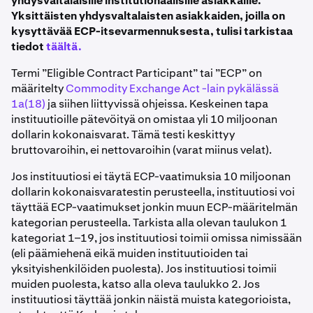
yhdysvaltalaisille institutionaalisille asiakkaille.
Yksittäisten yhdysvaltalaisten asiakkaiden, joilla on
kysyttävää ECP-itsevarmennuksesta, tulisi tarkistaa
tiedot
täältä.
Termi ”Eligible Contract Participant” tai ”ECP” on
määritelty
Commodity Exchange Act -lain pykälässä
1a(18)
ja siihen liittyvissä ohjeissa. Keskeinen tapa
instituutioille pätevöityä on omistaa yli 10 miljoonan
dollarin kokonaisvarat. Tämä testi keskittyy
bruttovaroihin, ei nettovaroihin (varat miinus velat).
Jos instituutiosi ei täytä ECP-vaatimuksia 10 miljoonan
dollarin kokonaisvaratestin perusteella, instituutiosi voi
täyttää ECP-vaatimukset jonkin muun ECP-määritelmän
kategorian perusteella. Tarkista alla olevan taulukon 1
kategoriat 1–19, jos instituutiosi toimii omissa nimissään
(eli päämiehenä eikä muiden instituutioiden tai
yksityishenkilöiden puolesta). Jos instituutiosi toimii
muiden puolesta, katso alla oleva taulukko 2. Jos
instituutiosi täyttää jonkin näistä muista kategorioista,