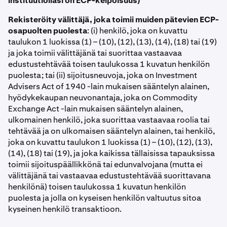
instituutiollasi on ECP-kelpoisuus)
Rekisteröity välittäjä, joka toimii muiden pätevien ECP-
osapuolten puolesta
: (i) henkilö, joka on kuvattu
taulukon 1 luokissa (1) – (10), (12), (13), (14), (18) tai (19)
ja joka toimii välittäjänä tai suorittaa vastaavaa
edustustehtävää toisen taulukossa 1 kuvatun henkilön
puolesta; tai (ii) sijoitusneuvoja, joka on Investment
Advisers Act of 1940 -lain mukaisen sääntelyn alainen,
hyödykekaupan neuvonantaja, joka on Commodity
Exchange Act -lain mukaisen sääntelyn alainen,
ulkomainen henkilö, joka suorittaa vastaavaa roolia tai
tehtävää ja on ulkomaisen sääntelyn alainen, tai henkilö,
joka on kuvattu taulukon 1 luokissa (1) – (10), (12), (13),
(14), (18) tai (19), ja joka kaikissa tällaisissa tapauksissa
toimii sijoituspäällikkönä tai edunvalvojana (mutta ei
välittäjänä tai vastaavaa edustustehtävää suorittavana
henkilönä) toisen taulukossa 1 kuvatun henkilön
puolesta ja jolla on kyseisen henkilön valtuutus sitoa
kyseinen henkilö transaktioon.