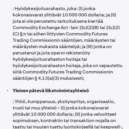
: Hyödykesijoitusrahasto, joka: (I) jonka
kokonaisvarat ylittävät 10 000 000 dollaria; ja (II)
jota ei ole perustettu tarkoituksena kiertää
Commodity Exchange Act -lain 2(c)(2)(B) tai 2(c)(2)
(C) §:n tai siihen liittyvien Commodity Futures
Trading Commissionin sääntöjen, määräysten tai
määräysten mukaista sääntelyä; ja (III) jonka on
perustanut ja jota operoi rekisteröity
hyödykesijoitusrahaston hoitaja tai
hyödykesijoitusrahaston hoitaja, joka on vapautettu
siitä Commodity Futures Trading Commissionin
sääntöjen § 4.13(a)(3) mukaisesti;
•
Yleinen pätevä liiketoimintayhteisö
: Yhtiö, kumppanuus, yksityisyritys, organisaatio,
trusti tai muu yhteisö – (I) jonka kokonaisvarat
ylittävät 10 000 000 dollaria; (II) jonka velvoitteet
sopimuksen, kontraktin tai transaktion nojalla on
taattu tai muuten tuettu luottokirjeellä tai keepwell-,