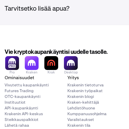
Tarvitsetko lisää apua?
Vie kryptokaupankäyntisi uudelle tasolle.
Pro
Kraken
Krak
Desktop
Ominaisuudet
Yritys
Vivutettu kaupankäynti
Krakenin tietoturva
Futures Trading
Krakenin työpaikat
OTC-kaupankäynti
Krakenin blogi
Instituutiot
Kraken-kehittäjä
API-kaupankäynti
Lehdistöhuone
Krakenin API-keskus
Kumppanuusohjelma
Steikkauspalkkiot
Varalistaukset
Lähetä rahaa
Krakenin tila