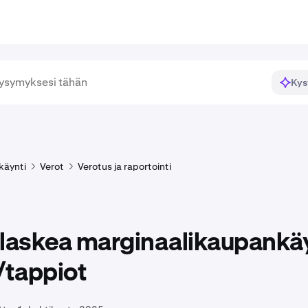
Kys
käynti
Verot
Verotus ja raportointi
 laskea marginaalikaupankä
/tappiot