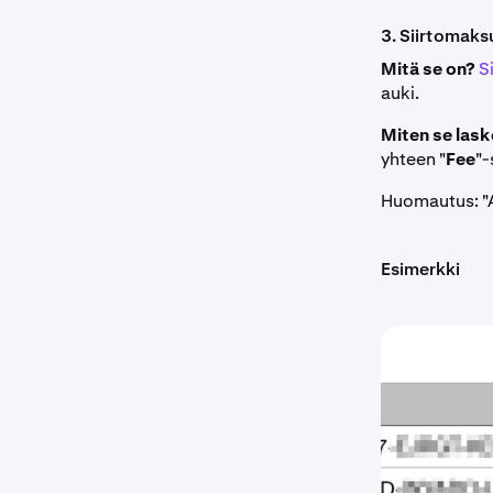
3. Siirtomaks
Mitä se on?
S
auki.
Miten se las
yhteen "
Fee
"-
Huomautus: "A
Esimerkki