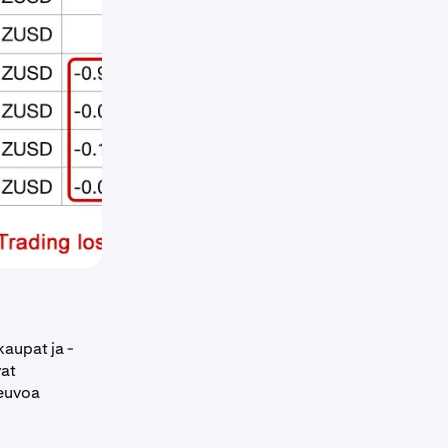
kaupat ja -
vat
neuvoa