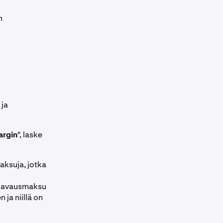
n
 ja
rgin
", laske
aksuja, jotka
n avausmaksu
 ja niillä on