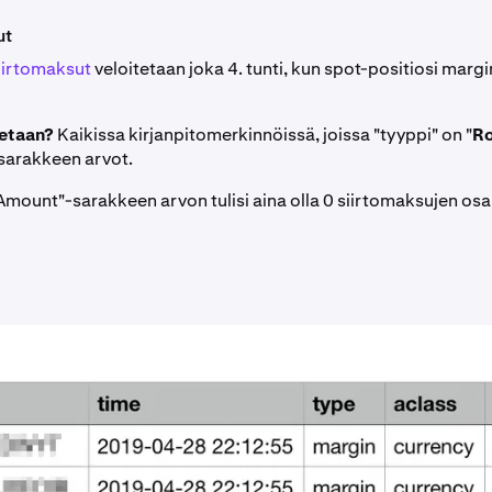
ut
iirtomaksut
veloitetaan joka 4. tunti, kun spot-positiosi margi
ketaan?
Kaikissa kirjanpitomerkinnöissä, joissa "tyyppi" on "
Ro
sarakkeen arvot.
mount"-sarakkeen arvon tulisi aina olla 0 siirtomaksujen osal