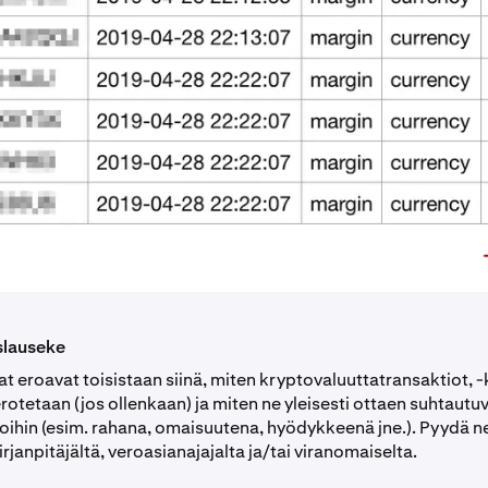
slauseke
 eroavat toisistaan siinä, miten kryptovaluuttatransaktiot, -
otetaan (jos ollenkaan) ja miten ne yleisesti ottaen suhtautu
oihin (esim. rahana, omaisuutena, hyödykkeenä jne.). Pyydä 
kirjanpitäjältä, veroasianajajalta ja/tai viranomaiselta.