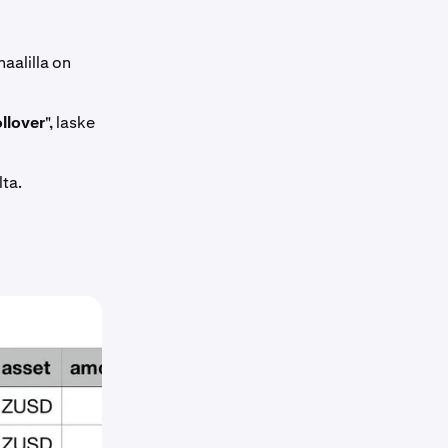
naalilla on
llover
", laske
ta.