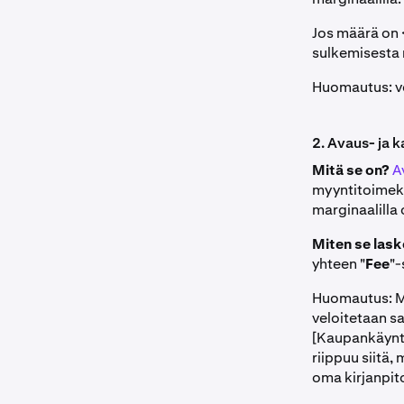
Jos määrä on 
sulkemisesta 
Huomautus: vo
2. Avaus- ja 
Mitä se on?
A
myyntitoimeks
marginaalilla 
Miten se las
yhteen "
Fee
"-
Huomautus: Ma
veloitetaan sa
[Kaupankäynt
riippuu siitä,
oma kirjanpit