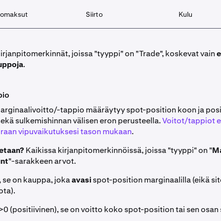
rtomaksut
Siirto
Kulu
rjanpitomerkinnät, joissa "tyyppi" on "Trade", koskevat vain
e
uppoja
.
pio
rginaalivoitto/-tappio määräytyy spot-position koon ja posi
ekä sulkemishinnan välisen eron perusteella.
Voitot/tappiot e
raan vipuvaikutuksesi tason mukaan
.
ketaan?
Kaikissa kirjanpitomerkinnöissä, joissa "tyyppi" on "
Ma
nt
"-sarakkeen arvot.
, se on kauppa, joka
avasi
spot-position marginaalilla (eikä sit
ota).
0 (positiivinen), se on voitto koko spot-position tai sen osa