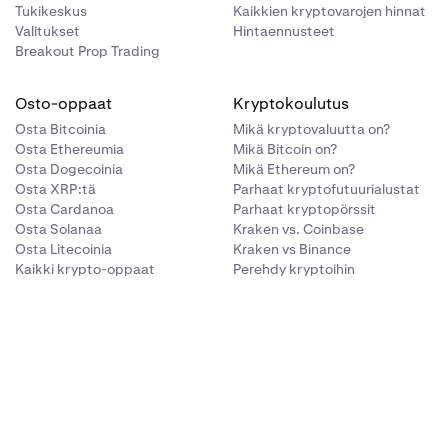
Tukikeskus
Kaikkien kryptovarojen hinnat
Valitukset
Hintaennusteet
Breakout Prop Trading
Osto-oppaat
Kryptokoulutus
Osta Bitcoinia
Mikä kryptovaluutta on?
Osta Ethereumia
Mikä Bitcoin on?
Osta Dogecoinia
Mikä Ethereum on?
Osta XRP:tä
Parhaat kryptofutuurialustat
Osta Cardanoa
Parhaat kryptopörssit
Osta Solanaa
Kraken vs. Coinbase
Osta Litecoinia
Kraken vs Binance
Kaikki krypto-oppaat
Perehdy kryptoihin