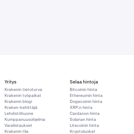
Yritys
Selaa hintoja
Krakenin tietoturva
Bitcoinin hinta
Krakenin työpaikat
Ethereumin hinta
Krakenin blogi
Dogecoinin hinta
Kraken-kehittäjä
XRP:n hinta
Lehdistöhuone
Cardanon hinta
Kumppanuusohjelma
Solanan hinta
Varalistaukset
Litecoinin hinta
Krakenin tila
Kryptoluokat