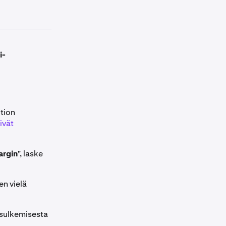
i-
tion
ivät
rgin
", laske
en vielä
n sulkemisesta