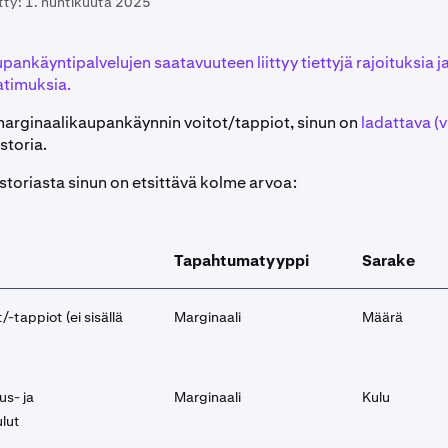
tty:
1. huhtikuuta 2025
ankäyntipalvelujen saatavuuteen liittyy tiettyjä rajoituksia j
atimuksia.
arginaalikaupankäynnin voitot/tappiot, sinun on
ladattava (v
storia.
istoriasta sinun on etsittävä kolme arvoa:
Tapahtumatyyppi
Sarake
/-tappiot (ei sisällä
Marginaali
Määrä
us- ja
Marginaali
Kulu
lut