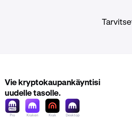
Tarvitse
Vie kryptokaupankäyntisi
uudelle tasolle.
Pro
Kraken
Krak
Desktop