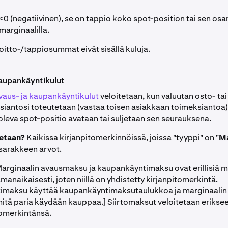
<0 (negatiivinen), se on tappio koko spot-position tai sen osa
marginaalilla.
itto-/tappiosummat eivät sisällä kuluja.
kaupankäyntikulut
vaus- ja kaupankäyntikulut
veloitetaan, kun valuutan osto- tai
iantosi toteutetaan (vastaa toisen asiakkaan toimeksiantoa)
oleva spot-positio avataan tai suljetaan sen seurauksena.
ketaan?
Kaikissa kirjanpitomerkinnöissä, joissa "tyyppi" on "
Ma
sarakkeen arvot.
rginaalin avausmaksu ja kaupankäyntimaksu ovat erillisiä m
manaikaisesti, joten niillä on yhdistetty kirjanpitomerkintä.
imaksu käyttää kaupankäyntimaksutaulukkoa ja marginaali
 mitä paria käydään kauppaa.] Siirtomaksut veloitetaan erikseen
omerkintänsä.