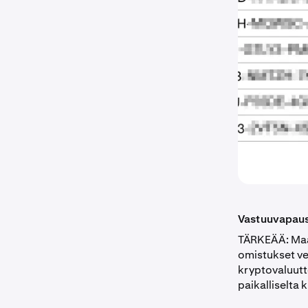
Vastuuvapau
TÄRKEÄÄ: Maat
omistukset ver
kryptovaluutt
paikalliselta 