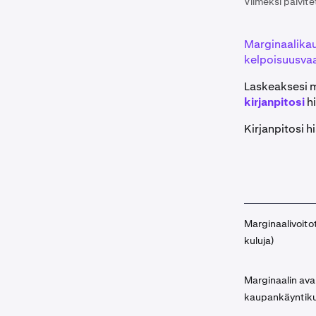
Viimeksi päivite
Marginaalikaup
kelpoisuusva
Laskeaksesi m
kirjanpitosi
hi
Kirjanpitosi h
Marginaalivoitot
kuluja)
Marginaalin ava
kaupankäyntiku