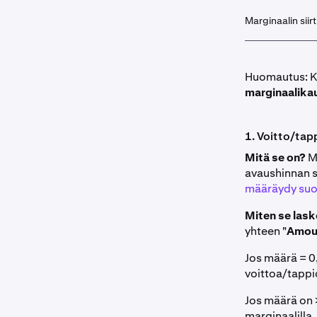
Marginaalin sii
Huomautus: Ki
marginaalika
1. Voitto/tap
Mitä se on?
Ma
avaushinnan s
määräydy suo
Miten se las
yhteen "
Amou
Jos määrä = 0
voittoa/tappi
Jos määrä on >
marginaalilla.