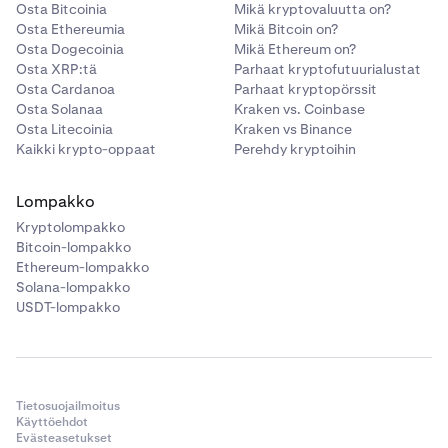
Osta Bitcoinia
Mikä kryptovaluutta on?
Osta Ethereumia
Mikä Bitcoin on?
Osta Dogecoinia
Mikä Ethereum on?
Osta XRP:tä
Parhaat kryptofutuurialustat
Osta Cardanoa
Parhaat kryptopörssit
Osta Solanaa
Kraken vs. Coinbase
Osta Litecoinia
Kraken vs Binance
Kaikki krypto-oppaat
Perehdy kryptoihin
Lompakko
Kryptolompakko
Bitcoin-lompakko
Ethereum-lompakko
Solana-lompakko
USDT-lompakko
Tietosuojailmoitus
Käyttöehdot
Evästeasetukset