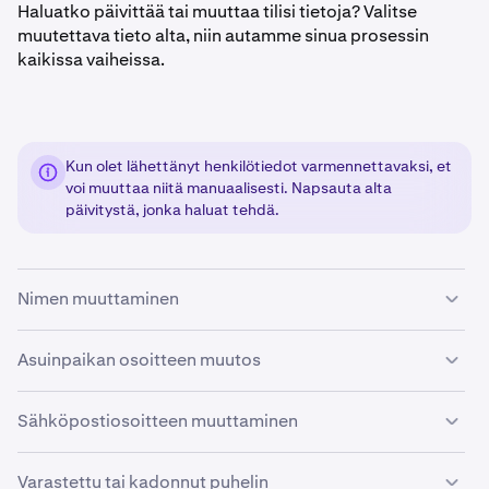
Haluatko päivittää tai muuttaa tilisi tietoja? Valitse
muutettava tieto alta, niin autamme sinua prosessin
kaikissa vaiheissa.
Kun olet lähettänyt henkilötiedot varmennettavaksi, et
voi muuttaa niitä manuaalisesti. Napsauta alta
päivitystä, jonka haluat tehdä.
Nimen muuttaminen
Virheen tai virallisen nimen muuttaminen:
Asuinpaikan osoitteen muutos
Matkustaminen:
Kirjaudu sisään
ja avaa
Varmenna itsesi tai muuta
1
Sähköpostiosoitteen muuttaminen
tilin tietoja -lomake.
Päivitykset eivät ole tarpeen varojen tallettamista tai
Tärkeitä huomioita ennen sähköpostiosoitteesi
nostamista varten.
Valitse ensimmäisestä pudotusvalikosta Tilin tietojen
2
Varastettu tai kadonnut puhelin