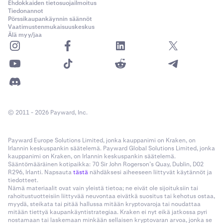
Ehdokkaiden tietosuojailmoitus
Tiedonannot
Pörssikaupankäynnin säännöt
Vaatimustenmukaisuuskeskus
Älä myy/jaa
© 2011 - 2026 Payward, Inc.
Payward Europe Solutions Limited, jonka kauppanimi on Kraken, on
Irlannin keskuspankin säätelemä. Payward Global Solutions Limited, jonka
kauppanimi on Kraken, on Irlannin keskuspankin säätelemä.
Sääntömääräinen kotipaikka: 70 Sir John Rogerson’s Quay, Dublin, D02
R296, Irlanti. Napsauta
tästä
nähdäksesi aiheeseen liittyvät käytännöt ja
tiedotteet.
Nämä materiaalit ovat vain yleistä tietoa; ne eivät ole sijoituksiin tai
rahoitustuotteisiin liittyvää neuvontaa eivätkä suositus tai kehotus ostaa,
myydä, steikata tai pitää hallussa mitään kryptovaroja tai noudattaa
mitään tiettyä kaupankäyntistrategiaa. Kraken ei nyt eikä jatkossa pyri
nostamaan tai laskemaan minkään sellaisen kryptovaran arvoa, jonka se