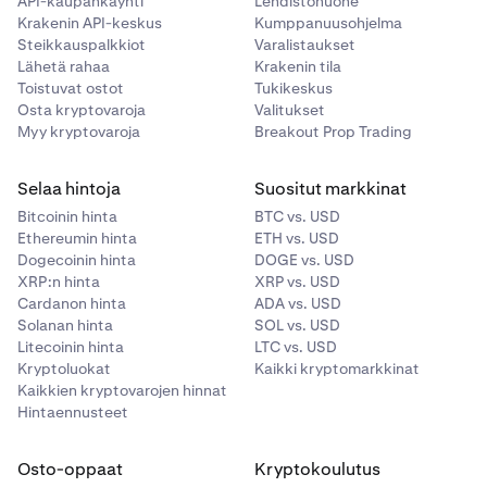
•
API-kaupankäynti
Lehdistöhuone
Tallenna valitsemalla
Jatka
.
Krakenin API-keskus
Kumppanuusohjelma
•
Saat kaksi sähköpostiviestiä muutoksen
Steikkauspalkkiot
Varalistaukset
vahvistamista varten. Syötä vanhaan
Lähetä rahaa
Krakenin tila
sähköpostiosoitteeseesi lähetetty valtuutuskoodi ja
Toistuvat ostot
Tukikeskus
uuteen sähköpostiosoitteeseen lähetetty
Osta kryptovaroja
Valitukset
Myy kryptovaroja
Breakout Prop Trading
vahvistuskoodi
Asetukset
-sivulle.
Selaa hintoja
Suositut markkinat
Bitcoinin hinta
BTC vs. USD
Ethereumin hinta
ETH vs. USD
Dogecoinin hinta
DOGE vs. USD
XRP:n hinta
XRP vs. USD
Cardanon hinta
ADA vs. USD
Solanan hinta
SOL vs. USD
Litecoinin hinta
LTC vs. USD
Kryptoluokat
Kaikki kryptomarkkinat
Kaikkien kryptovarojen hinnat
Hintaennusteet
Osto-oppaat
Kryptokoulutus