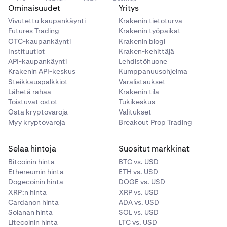
Ominaisuudet
Yritys
Vivutettu kaupankäynti
Krakenin tietoturva
Futures Trading
Krakenin työpaikat
OTC-kaupankäynti
Krakenin blogi
Instituutiot
Kraken-kehittäjä
API-kaupankäynti
Lehdistöhuone
Krakenin API-keskus
Kumppanuusohjelma
Steikkauspalkkiot
Varalistaukset
Lähetä rahaa
Krakenin tila
Toistuvat ostot
Tukikeskus
Osta kryptovaroja
Valitukset
Myy kryptovaroja
Breakout Prop Trading
Selaa hintoja
Suositut markkinat
Bitcoinin hinta
BTC vs. USD
Ethereumin hinta
ETH vs. USD
Dogecoinin hinta
DOGE vs. USD
XRP:n hinta
XRP vs. USD
Cardanon hinta
ADA vs. USD
Solanan hinta
SOL vs. USD
Litecoinin hinta
LTC vs. USD