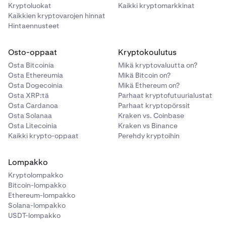
Kryptoluokat
Kaikki kryptomarkkinat
Kaikkien kryptovarojen hinnat
Hintaennusteet
Osto-oppaat
Kryptokoulutus
Osta Bitcoinia
Mikä kryptovaluutta on?
Osta Ethereumia
Mikä Bitcoin on?
Osta Dogecoinia
Mikä Ethereum on?
Osta XRP:tä
Parhaat kryptofutuurialustat
Osta Cardanoa
Parhaat kryptopörssit
Osta Solanaa
Kraken vs. Coinbase
Osta Litecoinia
Kraken vs Binance
Kaikki krypto-oppaat
Perehdy kryptoihin
Lompakko
Kryptolompakko
Bitcoin-lompakko
Ethereum-lompakko
Solana-lompakko
USDT-lompakko