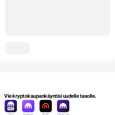
Vie kryptokaupankäyntisi uudelle tasolle.
Pro
Kraken
Krak
Desktop