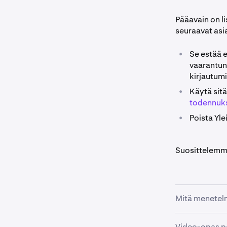
Pääavain on l
seuraavat asia
•
Se estää e
vaarantun
kirjautum
•
Käytä sit
todennuks
•
Poista Yle
Suosittelemm
Mitä menetel
Video-opas p