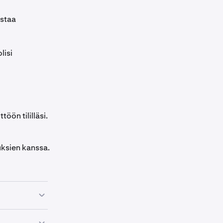
istaa
lisi
öön tililläsi.
ksien kanssa.