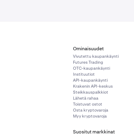
c:
sisään
ja napsauta
nimeäsi
sivun oikeassa yläkulmassa.
Turvallisuus-kohtaa ja 2FA-asetukset-kohtaa.
s Pääavain-osioon ja napsauta Päällä/Poissa-kytkintä.
Ominaisuudet
Vivutettu kaupankäynti
a on kirjautumisen 2FA käytössä tililläsi, sinua pyydetään lisä
Futures Trading
OTC-kaupankäynti
pääavaimen asetukset noudattamalla näytön ohjeita.
Instituutiot
API-kaupankäynti
Krakenin API-keskus
Steikkauspalkkiot
settaa pääavainta Kraken-käyttöliittymässä.
Mikä Kraken-käyttöliittym
Lähetä rahaa
ä?
Toistuvat ostot
Osta kryptovaroja
Myy kryptovaroja
Suositut markkinat