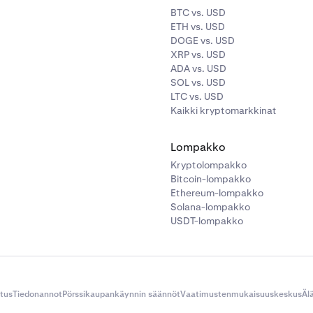
BTC vs. USD
ETH vs. USD
DOGE vs. USD
XRP vs. USD
ADA vs. USD
SOL vs. USD
LTC vs. USD
Kaikki kryptomarkkinat
Lompakko
Kryptolompakko
Bitcoin-lompakko
Ethereum-lompakko
Solana-lompakko
USDT-lompakko
itus
Tiedonannot
Pörssikaupankäynnin säännöt
Vaatimustenmukaisuuskeskus
Äl