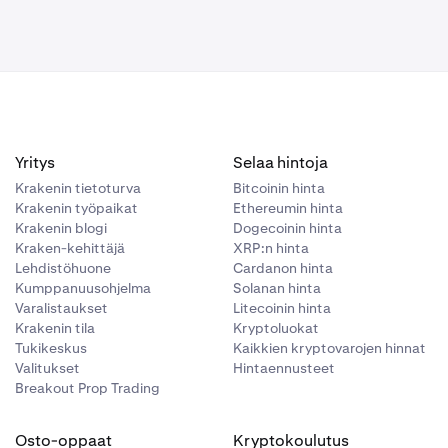
Yritys
Selaa hintoja
Krakenin tietoturva
Bitcoinin hinta
ämään 2FA-
Krakenin työpaikat
Ethereumin hinta
Krakenin blogi
Dogecoinin hinta
Kraken-kehittäjä
XRP:n hinta
Lehdistöhuone
Cardanon hinta
Kumppanuusohjelma
Solanan hinta
Varalistaukset
Litecoinin hinta
ä minulla on
Krakenin tila
Kryptoluokat
Tukikeskus
Kaikkien kryptovarojen hinnat
Valitukset
Hintaennusteet
Breakout Prop Trading
Osto-oppaat
Kryptokoulutus