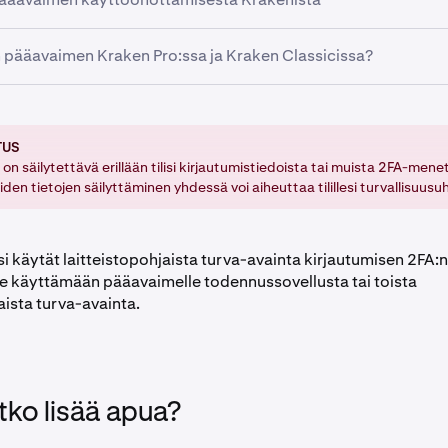
opohjainen turva-avain Kraken tukee pääavaimena turva-avaim
 FIDO2-protokollia.
sovellus
 pääavaimen Kraken Pro:ssa ja Kraken Classicissa?
n salasana
a:
TUS
sisään
ja napsauta profiilikuvakettasi sivun oikeassa yläkulma
on säilytettävä erillään tilisi kirjautumistiedoista tai muista 2FA-mene
den tietojen säilyttäminen yhdessä voi aiheuttaa tilillesi turvallisuusu
setukset-kohtaa ja siirry Turvallisuus-välilehteen.
s Edistyneet asetukset -osioon ja napsauta Pääavaimen kohd
-painiketta.
i käytät laitteistopohjaista turva-avainta kirjautumisen 2FA:n
 käyttämään pääavaimelle todennussovellusta tai toista
en sinun on syötettävä
Kirjautumisen 2FA
tai käytettävä
Avain
aista turva-avainta.
aluamasi menetelmä.
tko lisää apua?
pääavaimen asetukset noudattamalla näytön ohjeita.