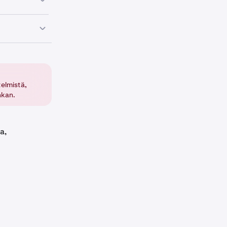
ia, jotka
ssa.
telmistä,
hkan.
an Ota
a,
koodia
.