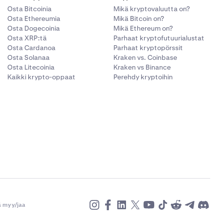
Osta Bitcoinia
Mikä kryptovaluutta on?
Osta Ethereumia
Mikä Bitcoin on?
Osta Dogecoinia
Mikä Ethereum on?
Osta XRP:tä
Parhaat kryptofutuurialustat
Osta Cardanoa
Parhaat kryptopörssit
Osta Solanaa
Kraken vs. Coinbase
Osta Litecoinia
Kraken vs Binance
Kaikki krypto-oppaat
Perehdy kryptoihin
ä myy/jaa