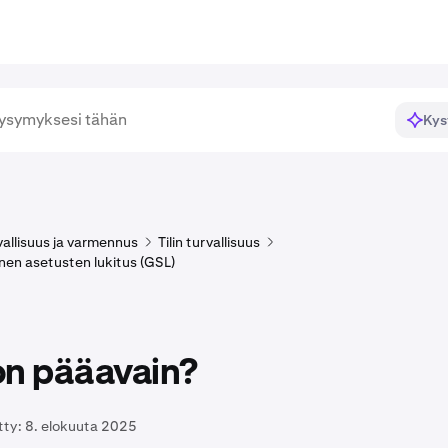
Kys
rvallisuus ja varmennus
Tilin turvallisuus
inen asetusten lukitus (GSL)
on pääavain?
tty:
8. elokuuta 2025