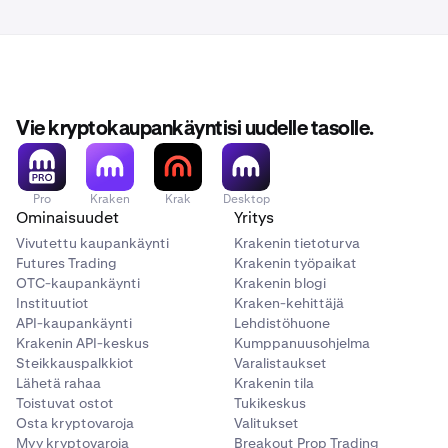
Vie kryptokaupankäyntisi uudelle tasolle.
Pro
Kraken
Krak
Desktop
Ominaisuudet
Yritys
Vivutettu kaupankäynti
Krakenin tietoturva
Futures Trading
Krakenin työpaikat
OTC-kaupankäynti
Krakenin blogi
Instituutiot
Kraken-kehittäjä
API-kaupankäynti
Lehdistöhuone
Krakenin API-keskus
Kumppanuusohjelma
Steikkauspalkkiot
Varalistaukset
Lähetä rahaa
Krakenin tila
Toistuvat ostot
Tukikeskus
Osta kryptovaroja
Valitukset
Myy kryptovaroja
Breakout Prop Trading