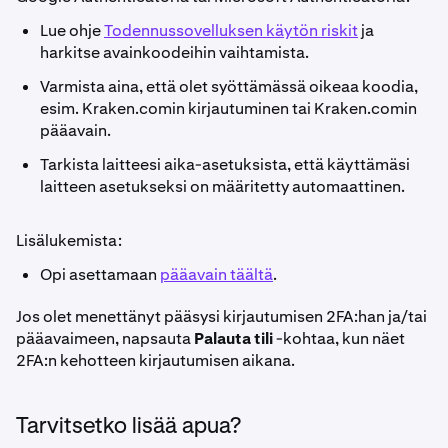
Lue ohje
Todennussovelluksen käytön riskit
ja
harkitse avainkoodeihin vaihtamista.
Varmista aina, että olet syöttämässä oikeaa koodia,
esim. Kraken.comin kirjautuminen tai Kraken.comin
pääavain.
Tarkista laitteesi aika-asetuksista, että käyttämäsi
laitteen asetukseksi on määritetty automaattinen.
Lisälukemista:
Opi asettamaan
pääavain täältä
.
Jos olet menettänyt pääsysi kirjautumisen 2FA:han ja/tai
pääavaimeen, napsauta
Palauta tili
-kohtaa, kun näet
2FA:n kehotteen kirjautumisen aikana.
Tarvitsetko lisää apua?