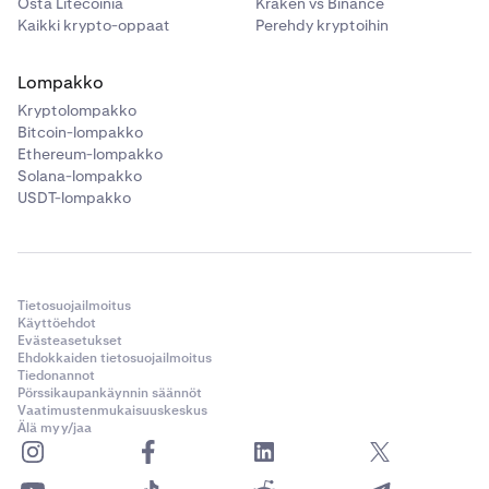
Osta Litecoinia
Kraken vs Binance
Kaikki krypto-oppaat
Perehdy kryptoihin
Lompakko
Kryptolompakko
Bitcoin-lompakko
Ethereum-lompakko
Solana-lompakko
USDT-lompakko
Tietosuojailmoitus
Käyttöehdot
Evästeasetukset
Ehdokkaiden tietosuojailmoitus
Tiedonannot
Pörssikaupankäynnin säännöt
Vaatimustenmukaisuuskeskus
Älä myy/jaa