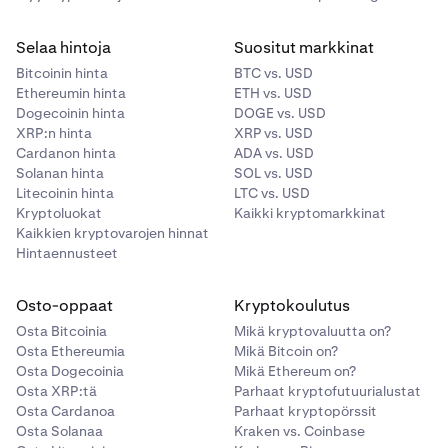
Selaa hintoja
Suositut markkinat
Bitcoinin hinta
BTC vs. USD
Ethereumin hinta
ETH vs. USD
Dogecoinin hinta
DOGE vs. USD
XRP:n hinta
XRP vs. USD
Cardanon hinta
ADA vs. USD
Solanan hinta
SOL vs. USD
Litecoinin hinta
LTC vs. USD
Kryptoluokat
Kaikki kryptomarkkinat
Kaikkien kryptovarojen hinnat
Hintaennusteet
Osto-oppaat
Kryptokoulutus
Osta Bitcoinia
Mikä kryptovaluutta on?
Osta Ethereumia
Mikä Bitcoin on?
Osta Dogecoinia
Mikä Ethereum on?
Osta XRP:tä
Parhaat kryptofutuurialustat
Osta Cardanoa
Parhaat kryptopörssit
Osta Solanaa
Kraken vs. Coinbase