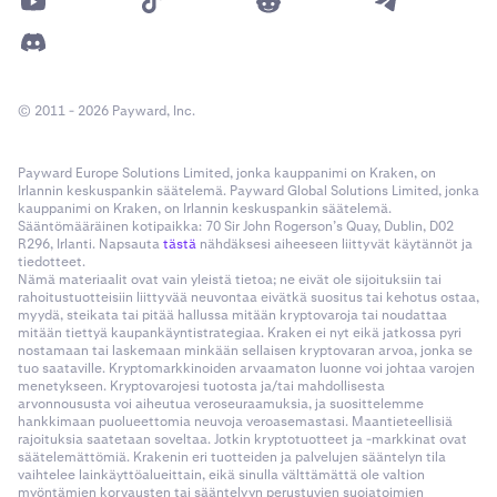
© 2011 - 2026 Payward, Inc.
Payward Europe Solutions Limited, jonka kauppanimi on Kraken, on
Irlannin keskuspankin säätelemä. Payward Global Solutions Limited, jonka
kauppanimi on Kraken, on Irlannin keskuspankin säätelemä.
Sääntömääräinen kotipaikka: 70 Sir John Rogerson’s Quay, Dublin, D02
R296, Irlanti. Napsauta
tästä
nähdäksesi aiheeseen liittyvät käytännöt ja
tiedotteet.
Nämä materiaalit ovat vain yleistä tietoa; ne eivät ole sijoituksiin tai
rahoitustuotteisiin liittyvää neuvontaa eivätkä suositus tai kehotus ostaa,
myydä, steikata tai pitää hallussa mitään kryptovaroja tai noudattaa
mitään tiettyä kaupankäyntistrategiaa. Kraken ei nyt eikä jatkossa pyri
nostamaan tai laskemaan minkään sellaisen kryptovaran arvoa, jonka se
tuo saataville. Kryptomarkkinoiden arvaamaton luonne voi johtaa varojen
menetykseen. Kryptovarojesi tuotosta ja/tai mahdollisesta
arvonnoususta voi aiheutua veroseuraamuksia, ja suosittelemme
hankkimaan puolueettomia neuvoja veroasemastasi. Maantieteellisiä
rajoituksia saatetaan soveltaa. Jotkin kryptotuotteet ja -markkinat ovat
säätelemättömiä. Krakenin eri tuotteiden ja palvelujen sääntelyn tila
vaihtelee lainkäyttöalueittain, eikä sinulla välttämättä ole valtion
myöntämien korvausten tai sääntelyyn perustuvien suojatoimien