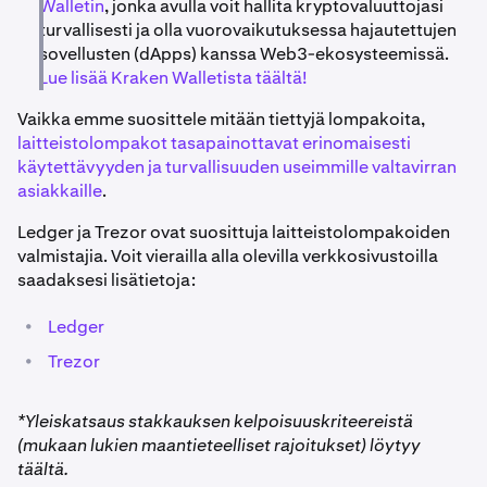
Walletin
, jonka avulla voit hallita kryptovaluuttojasi
turvallisesti ja olla vuorovaikutuksessa hajautettujen
sovellusten (dApps) kanssa Web3-ekosysteemissä.
Lue lisää Kraken Walletista täältä!
Vaikka emme suosittele mitään tiettyjä lompakoita,
laitteistolompakot tasapainottavat erinomaisesti
käytettävyyden ja turvallisuuden useimmille valtavirran
asiakkaille
.
Ledger ja Trezor ovat suosittuja laitteistolompakoiden
valmistajia. Voit vierailla alla olevilla verkkosivustoilla
saadaksesi lisätietoja:
•
Ledger
•
Trezor
*Yleiskatsaus stakkauksen kelpoisuuskriteereistä
(mukaan lukien maantieteelliset rajoitukset) löytyy
täältä.