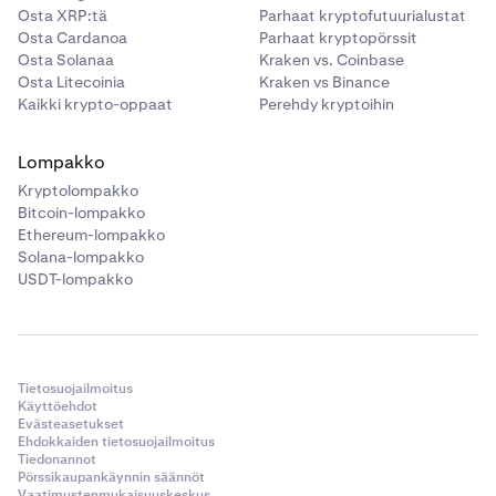
Osta XRP:tä
Parhaat kryptofutuurialustat
Osta Cardanoa
Parhaat kryptopörssit
Osta Solanaa
Kraken vs. Coinbase
Osta Litecoinia
Kraken vs Binance
Kaikki krypto-oppaat
Perehdy kryptoihin
Lompakko
Kryptolompakko
Bitcoin-lompakko
Ethereum-lompakko
Solana-lompakko
USDT-lompakko
Tietosuojailmoitus
Käyttöehdot
Evästeasetukset
Ehdokkaiden tietosuojailmoitus
Tiedonannot
Pörssikaupankäynnin säännöt
Vaatimustenmukaisuuskeskus