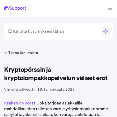
Tietoa Krakenista
Kryptopörssin ja
kryptolompakkopalvelun väliset erot
Viimeksi päivitetty:
19. tammikuuta 2026
Kraken on pörssi
, joka tarjoaa asiakkaille
mahdollisuuden tallettaa varoja yrityslompakkoomme
säilytettäväksi sillä aikaa, kun varoja vaihdetaan tai