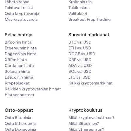
Lähetä rahaa
Krakenin tila
Toistuvat ostot
Tukikeskus
Osta kryptovaroja
Valitukset
Myy kryptovaroja
Breakout Prop Trading
Selaa hintoja
Suositut markkinat
Bitcoinin hinta
BTC vs. USD
Ethereumin hinta
ETH vs. USD
Dogecoinin hinta
DOGE vs. USD
XRP:n hinta
XRP vs. USD
Cardanon hinta
ADA vs. USD
Solanan hinta
SOL vs. USD
Litecoinin hinta
LTC vs. USD
Kryptoluokat
Kaikki kryptomarkkinat
Kaikkien kryptovarojen hinnat
Hintaennusteet
Osto-oppaat
Kryptokoulutus
Osta Bitcoinia
Mikä kryptovaluutta on?
Osta Ethereumia
Mikä Bitcoin on?
Osta Dogecoinia
Mikä Ethereum on?