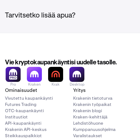
Tarvitsetko lisää apua?
Vie kryptokaupankäyntisi uudelle tasolle.
Pro
Kraken
Krak
Desktop
Ominaisuudet
Yritys
Vivutettu kaupankäynti
Krakenin tietoturva
Futures Trading
Krakenin työpaikat
OTC-kaupankäynti
Krakenin blogi
Instituutiot
Kraken-kehittäjä
API-kaupankäynti
Lehdistöhuone
Krakenin API-keskus
Kumppanuusohjelma
Steikkauspalkkiot
Varalistaukset