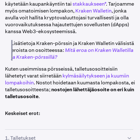
käytetään kaupankäyntiin tai
stakkaukseen*
. Tarjoamme
myös omatoimisen lompakon,
Kraken Walletin
, jonka
avulla voit hallita kryptovaluuttojasi turvallisesti ja olla
vuorovaikutuksessa hajautettujen sovellusten (dApps)
kanssa Web3-ekosysteemissä.
Lisätietoja Kraken-pörssin ja Kraken Walletin välisistä
eroista on osoitteessa:
Mitä eroa on Kraken Walletilla
ja Kraken-pörssillä?
Kuten useimmissa pörsseissä, talletusosoitteisiin
lähetetyt varat siirretään
kylmäsäilytykseen ja kuumiin
lompakoihin
. Nostot hoidetaan kuumasta lompakosta, ei
talletusosoitteesta;
nostojen lähettäjäosoite on eri kuin
talletusosoite
.
Keskeiset erot:
1. Talletukset