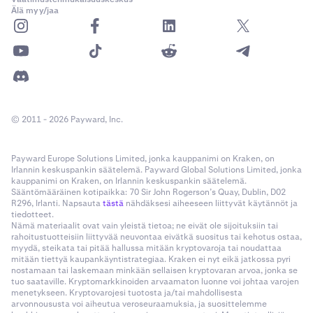
Älä myy/jaa
© 2011 - 2026 Payward, Inc.
Payward Europe Solutions Limited, jonka kauppanimi on Kraken, on
Irlannin keskuspankin säätelemä. Payward Global Solutions Limited, jonka
kauppanimi on Kraken, on Irlannin keskuspankin säätelemä.
Sääntömääräinen kotipaikka: 70 Sir John Rogerson’s Quay, Dublin, D02
R296, Irlanti. Napsauta
tästä
nähdäksesi aiheeseen liittyvät käytännöt ja
tiedotteet.
Nämä materiaalit ovat vain yleistä tietoa; ne eivät ole sijoituksiin tai
rahoitustuotteisiin liittyvää neuvontaa eivätkä suositus tai kehotus ostaa,
myydä, steikata tai pitää hallussa mitään kryptovaroja tai noudattaa
mitään tiettyä kaupankäyntistrategiaa. Kraken ei nyt eikä jatkossa pyri
nostamaan tai laskemaan minkään sellaisen kryptovaran arvoa, jonka se
tuo saataville. Kryptomarkkinoiden arvaamaton luonne voi johtaa varojen
menetykseen. Kryptovarojesi tuotosta ja/tai mahdollisesta
arvonnoususta voi aiheutua veroseuraamuksia, ja suosittelemme