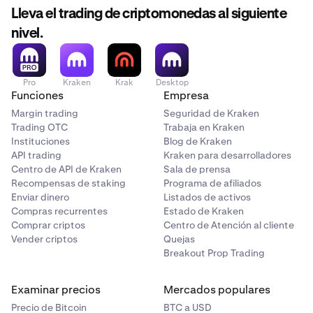
primero debes habilitar otra Cross-Device Passkey
dispositivo.
Lleva el trading de criptomonedas al siguiente
antes de eliminar, actualizar o cambiar el método
Actualmente no es posible editar las descripciones para
original.
la 2FA de Fondos y Trading, ni con los métodos de 2FA de
nivel.
inicio de sesión heredados.
Por ejemplo, si tienes una aplicación de autenticación
habilitada como tu 2FA de inicio de sesión y deseas
Pro
Kraken
Krak
Desktop
actualizarla:
Funciones
Empresa
Margin trading
Seguridad de Kraken
Trading OTC
Trabaja en Kraken
Crea una
Cross-Device Passkey.
1
Instituciones
Blog de Kraken
Elimina la
2FA de inicio de sesión de la aplicación de
API trading
Kraken para desarrolladores
2
Centro de API de Kraken
Sala de prensa
autenticación.
Recompensas de staking
Programa de afiliados
Enviar dinero
Listados de activos
Vuelve a habilitar una nueva aplicación de
3
Compras recurrentes
Estado de Kraken
autenticación.
Comprar criptos
Centro de Atención al cliente
Vender criptos
Quejas
Luego puedes eliminar la
Cross-Device Passkey
, si
4
Breakout Prop Trading
lo deseas.
Examinar precios
Mercados populares
Precio de Bitcoin
BTC a USD