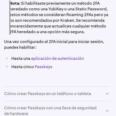
Nota
: Si habilitaste previamente un método 2FA
heredado como una YubiKey o una Static Password,
estos métodos se consideran Roaming 2FAs pero ya
no son recomendados por Kraken. Se recomienda
encarecidamente que actualices cualquier método
2FA heredado a una opción más segura.
Una vez configurado el 2FA inicial para iniciar sesión,
puedes habilitar:
•
Hasta una
aplicación de autenticación
•
Hasta cinco
Passkeys
Cómo crear Passkeys en un teléfono o tableta
Asegúrate de que Bluetooth esté habilitado en ambos
Cómo crear Passkeys con una llave de seguridad
dispositivos.
de hardware