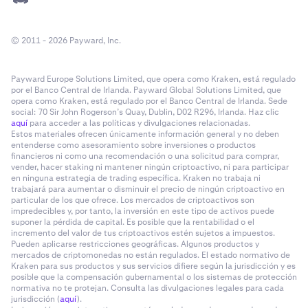
© 2011 - 2026 Payward, Inc.
Payward Europe Solutions Limited, que opera como Kraken, está regulado
por el Banco Central de Irlanda. Payward Global Solutions Limited, que
opera como Kraken, está regulado por el Banco Central de Irlanda. Sede
social: 70 Sir John Rogerson’s Quay, Dublin, D02 R296, Irlanda. Haz clic
aquí
para acceder a las políticas y divulgaciones relacionadas.
Estos materiales ofrecen únicamente información general y no deben
entenderse como asesoramiento sobre inversiones o productos
financieros ni como una recomendación o una solicitud para comprar,
vender, hacer staking ni mantener ningún criptoactivo, ni para participar
en ninguna estrategia de trading específica. Kraken no trabaja ni
trabajará para aumentar o disminuir el precio de ningún criptoactivo en
particular de los que ofrece. Los mercados de criptoactivos son
impredecibles y, por tanto, la inversión en este tipo de activos puede
suponer la pérdida de capital. Es posible que la rentabilidad o el
incremento del valor de tus criptoactivos estén sujetos a impuestos.
Pueden aplicarse restricciones geográficas. Algunos productos y
mercados de criptomonedas no están regulados. El estado normativo de
Kraken para sus productos y sus servicios difiere según la jurisdicción y es
posible que la compensación gubernamental o los sistemas de protección
normativa no te protejan. Consulta las divulgaciones legales para cada
jurisdicción (
aquí
).