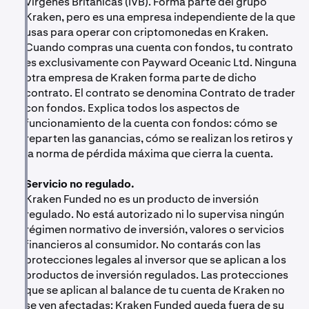
traders. Por lo tanto, el interés financiero de Breakout
Vírgenes Británicas (IVB). Forma parte del grupo
Extracto de cuenta.
La actividad interna de Kraken
y de POL es contrario al tuyo.
Kraken, pero es una empresa independiente de la que
Funded (operaciones, cambios de balance, P&L) no
usas para operar con criptomonedas en Kraken.
Sin garantías.
No se garantiza que tu rendimiento
aparece en tu extracto de cuenta de Kraken. Se
Cuando compras una cuenta con fondos, tu contrato
vaya a mejorar ni que vayas a superar futuras
recoge en un historial de transacciones aparte
es exclusivamente con Payward Oceanic Ltd. Ninguna
evaluaciones. Los traders interesados solo deberían
dentro de la pestaña de Kraken Funded: “historial del
otra empresa de Kraken forma parte de dicho
comprar una evaluación si confían en su habilidad
reto” mientras estés en el reto y “historial con
contrato. El contrato se denomina Contrato de trader
para operar y asumen el riesgo de no cumplir los
fondos” una vez que estés en la fase financiada. Lo
con fondos. Explica todos los aspectos de
requisitos para una cuenta financiada.
que sí aparece en tu extracto de cuenta: el cargo de
funcionamiento de la cuenta con fondos: cómo se
la comisión del reto (pagado desde el balance de
reparten las ganancias, cómo se realizan los retiros y
El trading con una cuenta con fondos no es lo mismo
Kraken que hayas utilizado) y los retiros de tu cuenta
la norma de pérdida máxima que cierra la cuenta.
que el trading real.
El balance con fondos se
con fondos hacia tu balance en USD.
referencia según los precios reales del mercado,
Servicio no regulado.
pero no eres propietario de la cuenta de trading. Tu
Kraken Funded no es un producto de inversión
pago, si existe, es una comisión de rendimiento
regulado. No está autorizado ni lo supervisa ningún
discrecional, no un retorno de la inversión ni una
régimen normativo de inversión, valores o servicios
parte de las ganancias de trading.
financieros al consumidor. No contarás con las
Volatilidad del mercado.
Los precios de las
protecciones legales al inversor que se aplican a los
criptomonedas pueden moverse con rapidez. Tanto
productos de inversión regulados. Las protecciones
el balance del reto como tu balance con fondos
que se aplican al balance de tu cuenta de Kraken no
pueden alcanzar la línea de pérdida máxima en una
se ven afectadas: Kraken Funded queda fuera de su