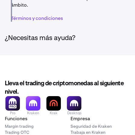
única sesión de trading. Consecuencias fiscales. Las
ámbito.
comisiones de rendimiento pagadas de
Kraken Funded pueden conllevar implicaciones
Términos y condiciones
fiscales en tu jurisdicción. Si no tienes claro cómo te
afecta esto, consulta a un asesor fiscal.
¿Necesitas más ayuda?
Sin protecciones legales para el inversor.
Kraken
Funded no es un producto de inversión regulado.
Payward Oceanic Ltd. no dispone de licencia de
servicios financieros en tu jurisdicción. No se aplican
las protecciones a los inversores que se aplican a los
servicios financieros regulados.
Lleva el trading de criptomonedas al siguiente
nivel.
Pro
Kraken
Krak
Desktop
Funciones
Empresa
Margin trading
Seguridad de Kraken
Trading OTC
Trabaja en Kraken