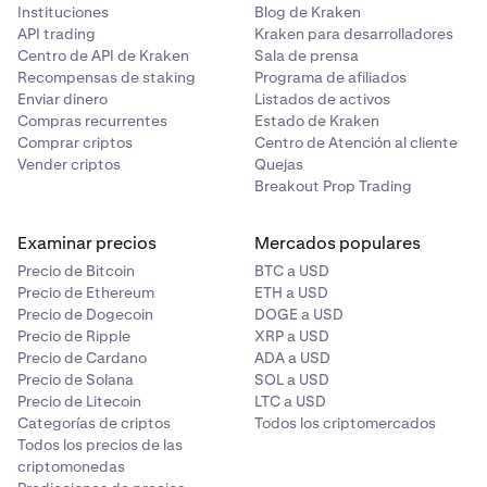
Instituciones
Blog de Kraken
API trading
Kraken para desarrolladores
Centro de API de Kraken
Sala de prensa
Recompensas de staking
Programa de afiliados
Enviar dinero
Listados de activos
Compras recurrentes
Estado de Kraken
Comprar criptos
Centro de Atención al cliente
Vender criptos
Quejas
Breakout Prop Trading
Examinar precios
Mercados populares
Precio de Bitcoin
BTC a USD
Precio de Ethereum
ETH a USD
Precio de Dogecoin
DOGE a USD
Precio de Ripple
XRP a USD
Precio de Cardano
ADA a USD
Precio de Solana
SOL a USD
Precio de Litecoin
LTC a USD
Categorías de criptos
Todos los criptomercados
Todos los precios de las
criptomonedas