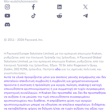
Μην πωλείτε/κοινοποιείτε
© 2011 - 2026 Payward, Inc.
Η Payward Europe Solutions Limited, με την εμπορική επωνυμία Kraken,
ρυθμίζεται από την Κεντρική Τράπεζα της Ιρλανδίας. Η Payward Global
Solutions Limited, με την εμπορική επωνυμία Kraken, ρυθμίζεται από την
Κεντρική Τράπεζα της Ιρλανδίας. Έδρα: 70 Sir John Rogerson’s Quay,
Dublin, D02 R296, Ιρλανδία. Πατήστε
εδώ
για τις σχετικές πολιτικές και
γνωστοποιήσεις.
Αυτά τα υλικά προορίζονται μόνο για σκοπούς γενικής ενημέρωσης και δεν
αποτελούν επενδυτική συμβουλή ή συμβουλή για χρηματοοικονομικά
προϊόντα ή σύσταση ή πρόσκληση για αγορά, πώληση, staking ή κατοχή
οποιουδήποτε κρυπτονομίσματος ή για συμμετοχή σε τυχόν συγκεκριμένη
στρατηγική συναλλαγών. Η Kraken δεν προσπαθεί και δεν θα προσπαθήσει
να αυξήσει ή να μειώσει την τιμή οποιουδήποτε συγκεκριμένου
κρυπτοστοιχείου που διαθέτει. Η απρόβλεπτη φύση των αγορών
κρυπτονομισμάτων μπορεί να οδηγήσει σε απώλεια κεφαλαίων. Ενδέχεται
να καταβάλλεται φόρος σε δήλωση ή/και σε τυχόν αύξηση της αξίας των