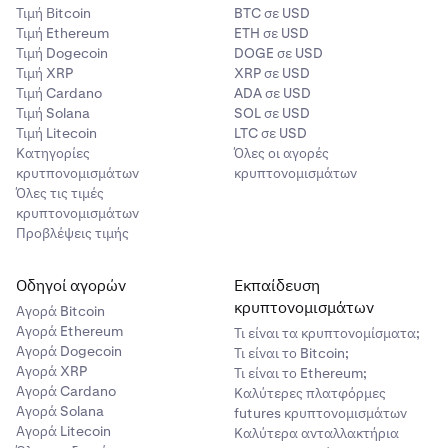
Τιμή Βitcoin
BTC σε USD
Τιμή Ethereum
ETH σε USD
Τιμή Dogecoin
DOGE σε USD
Τιμή XRP
XRP σε USD
Τιμή Cardano
ADA σε USD
Τιμή Solana
SOL σε USD
Τιμή Litecoin
LTC σε USD
Κατηγορίες
Όλες οι αγορές
κρυτπονομισμάτων
κρυπτονομισμάτων
Όλες τις τιμές
κρυπτονομισμάτων
Προβλέψεις τιμής
Οδηγοί αγορών
Εκπαίδευση
κρυπτονομισμάτων
Αγορά Bitcoin
Αγορά Ethereum
Τι είναι τα κρυπτονομίσματα;
Αγορά Dogecoin
Τι είναι το Bitcoin;
Αγορά XRP
Τι είναι το Ethereum;
Αγορά Cardano
Καλύτερες πλατφόρμες
Αγορά Solana
futures κρυπτονομισμάτων
Αγορά Litecoin
Καλύτερα ανταλλακτήρια