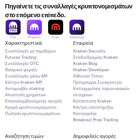
Πηγαίνετε τις συναλλαγές κρυπτονομισμάτων
στο επόμενο επίπεδο.
Pro
Kraken
Krak
Desktop
Χαρακτηριστικά
Εταιρεία
Συναλλαγές με περιθώριο
Kraken Security
Futures Trading
Σταδιοδρομίες Kraken
Συναλλαγές OTC
Kraken Blog
Θεσμικοί φορείς
Kraken Developer
Συναλλαγές μέσω API
Αίθουσα Τύπου
Κέντρο Kraken API
Πρόγραμμα Συνεργατών
Ανταμοιβές staking
Καταχωρίσεις περιουσιακών
Αποστολή χρημάτων
στοιχείων
Επαναλαμβανόμενες αγορές
Κατάσταση Kraken
Αγορά κρυπτονομίσματος
Κέντρο υποστήριξης
Πώληση κρυπτονομισμάτων
Καταγγελία
Breakout Prop Trading
Αναζήτηση τιμών
Δημοφιλείς αγορές