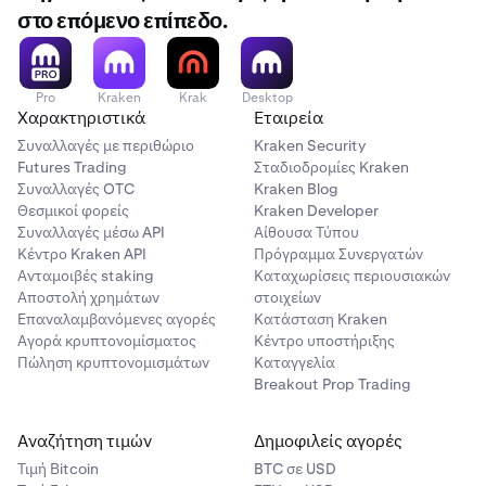
στο επόμενο επίπεδο.
Pro
Kraken
Krak
Desktop
Χαρακτηριστικά
Εταιρεία
Συναλλαγές με περιθώριο
Kraken Security
Futures Trading
Σταδιοδρομίες Kraken
Συναλλαγές OTC
Kraken Blog
Θεσμικοί φορείς
Kraken Developer
Συναλλαγές μέσω API
Αίθουσα Τύπου
Κέντρο Kraken API
Πρόγραμμα Συνεργατών
Ανταμοιβές staking
Καταχωρίσεις περιουσιακών
Επιλέξτε το νόμισμα
δαπάνης
σας, αυτό θα είναι το
2
Αποστολή χρημάτων
στοιχείων
νόμισμα fiat που θα θέλατε να χρησιμοποιήσετε.
Επαναλαμβανόμενες αγορές
Κατάσταση Kraken
Όπως USD, EUR, GBP και άλλα. Στη συνέχεια,
Αγορά κρυπτονομίσματος
Κέντρο υποστήριξης
εισαγάγετε το ποσό που θα θέλατε να ξοδέψετε.
Πώληση κρυπτονομισμάτων
Καταγγελία
Breakout Prop Trading
Αναζήτηση τιμών
Δημοφιλείς αγορές
Τιμή Βitcoin
BTC σε USD