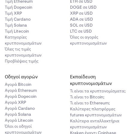
Τιμή Ethereum
ETH σε USD
Τιμή Dogecoin
DOGE σε USD
Τιμή XRP
XRP σε USD
Τιμή Cardano
ADA σε USD
Τιμή Solana
SOL σε USD
Τιμή Litecoin
LTC σε USD
Κατηγορίες
Όλες οι αγορές
κρυτπονομισμάτων
κρυπτονομισμάτων
Όλες τις τιμές
κρυπτονομισμάτων
Προβλέψεις τιμής
Στη συνέχεια, επιλέξτε το κρυπτονόμισμα που θα
3
λάβετε. Μπορείτε να κάνετε κλικ στο αναπτυσσόμενο
Οδηγοί αγορών
Εκπαίδευση
μενού για να δείτε όλα τα διαθέσιμα
κρυπτονομισμάτων
κρυπτονομίσματα που μπορείτε να αγοράσετε.
Αγορά Bitcoin
Αγορά Ethereum
Τι είναι τα κρυπτονομίσματα;
Αγορά Dogecoin
Τι είναι το Bitcoin;
Αγορά XRP
Τι είναι το Ethereum;
Αγορά Cardano
Καλύτερες πλατφόρμες
Αγορά Solana
futures κρυπτονομισμάτων
Αγορά Litecoin
Καλύτερα ανταλλακτήρια
Όλοι οι οδηγοί
κρυπτονομισμάτων
κρυπτονομισμάτων
Kraken έναντι Coinbase