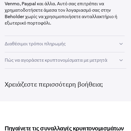
Venmo, Paypal και άλλα. Αυτό σας επιτρέπει να
χρηματοδοτήσετε άμεσα τον λογαριασμό σας στην
Beholder χωρίς να χρησιμοποιήσετε ανταλλακτήριο ή
εξωτερικό πορτοφόλι.
Διαθέσιμοι τρόποι πληρωμής
Πώς να αγοράσετε κρυπτονομίσματα με μετρητά
•
Χρεωστική κάρτα
•
Πιστωτική κάρτα
Ακολουθήστε αυτά τα βήματα για να αγοράσετε
•
Paypal
κρυπτονομίσματα απευθείας με την πιστωτική ή
Χρειάζεστε περισσότερη βοήθεια;
χρεωστική σας κάρτα μέσω της Beholder:
•
Venmo
•
Apple Pay
Κάντε κλικ στο
Χρηματοδότηση
στην επάνω
1
•
Google Pay
κεφαλίδα, ή στο
Χρηματοδότηση
στον πίνακα
•
Revolut Pay
ελέγχου.
Πηγαίνετε τις συναλλαγές κρυπτονομισμάτων