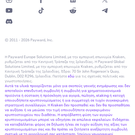
© 2011 - 2026 Payward, Inc.
Η Payward Europe Solutions Limited, με την εμπορική επωνυμία Kraken,
ρυθμίζεται από την Κεντρική Τράπεζα της Ιρλανδίας. Η Payward Global
Solutions Limited, με την εμπορική επωνυμία Kraken, ρυθμίζεται από την
Κεντρική Τράπεζα της Ιρλανδίας. Έδρα: 70 Sir John Rogerson’s Quay,
Dublin, D02 R296, Ιρλανδία. Πατήστε
εδώ
για τις σχετικές πολιτικές και
Σημείωση:
Θα χρειαστεί να συνδεθείτε ή να
γνωστοποιήσεις.
Αυτά τα υλικά προορίζονται μόνο για σκοπούς γενικής ενημέρωσης και δεν
δημιουργήσετε έναν λογαριασμό με την υπηρεσία
αποτελούν επενδυτική συμβουλή ή συμβουλή για χρηματοοικονομικά
τρίτου μέρους που επεξεργάζεται συναλλαγές fiat σε
προϊόντα ή σύσταση ή πρόσκληση για αγορά, πώληση, staking ή κατοχή
κρυπτονομίσματα στην περιοχή σας για να αγοράσετε
οποιουδήποτε κρυπτονομίσματος ή για συμμετοχή σε τυχόν συγκεκριμένη
στρατηγική συναλλαγών. Η Kraken δεν προσπαθεί και δεν θα προσπαθήσει
κρυπτονομίσματα στην Beholder.
να αυξήσει ή να μειώσει την τιμή οποιουδήποτε συγκεκριμένου
κρυπτοστοιχείου που διαθέτει. Η απρόβλεπτη φύση των αγορών
Αφού επιλέξετε τον τρόπο πληρωμής σας, κάντε κλικ
5
κρυπτονομισμάτων μπορεί να οδηγήσει σε απώλεια κεφαλαίων. Ενδέχεται
στο κουμπί
Αγορά
, στη συνέχεια ακολουθήστε τα
να καταβάλλεται φόρος σε δήλωση ή/και σε τυχόν αύξηση της αξίας των
βήματα που παρέχονται για τον συγκεκριμένο τρόπο
κρυπτονομισμάτων σας και θα πρέπει να ζητήσετε ανεξάρτητη συμβουλή
σχετικά με τη φορολογική σας κατάσταση. Ισχύουν γεωγραφικοί