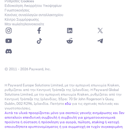
Ρυθμίσεις Cookies
Ειδοποίηση Απορρήτου Υποψηφίων
Γνωστοποιήσεις
Κανόνες συναλλαγών ανταλλακτηρίου
Κέντρο Συμμόρφωσης
Μην πωλείτε/κοινοποιείτε
© 2011 - 2026 Payward, Inc.
Η Payward Europe Solutions Limited, με την εμπορική επωνυμία Kraken,
ρυθμίζεται από την Κεντρική Τράπεζα της Ιρλανδίας. Η Payward Global
Solutions Limited, με την εμπορική επωνυμία Kraken, ρυθμίζεται από την
Κεντρική Τράπεζα της Ιρλανδίας. Έδρα: 70 Sir John Rogerson’s Quay,
Dublin, D02 R296, Ιρλανδία. Πατήστε
εδώ
για τις σχετικές πολιτικές και
γνωστοποιήσεις.
Αυτά τα υλικά προορίζονται μόνο για σκοπούς γενικής ενημέρωσης και δεν
αποτελούν επενδυτική συμβουλή ή συμβουλή για χρηματοοικονομικά
προϊόντα ή σύσταση ή πρόσκληση για αγορά, πώληση, staking ή κατοχή
οποιουδήποτε κρυπτονομίσματος ή για συμμετοχή σε τυχόν συγκεκριμένη