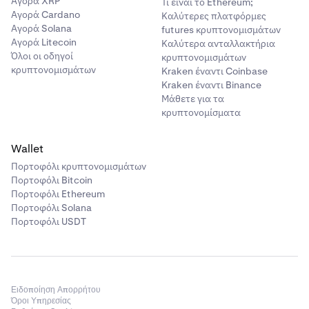
Αγορά XRP
Τι είναι το Ethereum;
Αγορά Cardano
Καλύτερες πλατφόρμες
Αγορά Solana
futures κρυπτονομισμάτων
Αγορά Litecoin
Καλύτερα ανταλλακτήρια
Όλοι οι οδηγοί
κρυπτονομισμάτων
κρυπτονομισμάτων
Kraken έναντι Coinbase
Kraken έναντι Binance
Μάθετε για τα
κρυπτονομίσματα
Wallet
Πορτοφόλι κρυπτονομισμάτων
Πορτοφόλι Bitcoin
Πορτοφόλι Ethereum
Πορτοφόλι Solana
Πορτοφόλι USDT
Ειδοποίηση Απορρήτου
Όροι Υπηρεσίας