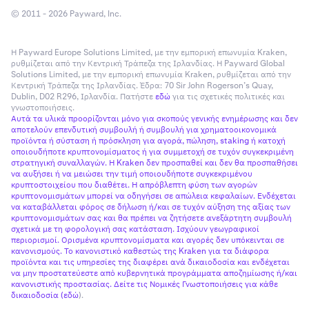
© 2011 - 2026 Payward, Inc.
Η Payward Europe Solutions Limited, με την εμπορική επωνυμία Kraken,
ρυθμίζεται από την Κεντρική Τράπεζα της Ιρλανδίας. Η Payward Global
Solutions Limited, με την εμπορική επωνυμία Kraken, ρυθμίζεται από την
Κεντρική Τράπεζα της Ιρλανδίας. Έδρα: 70 Sir John Rogerson’s Quay,
Dublin, D02 R296, Ιρλανδία. Πατήστε
εδώ
για τις σχετικές πολιτικές και
γνωστοποιήσεις.
Αυτά τα υλικά προορίζονται μόνο για σκοπούς γενικής ενημέρωσης και δεν
αποτελούν επενδυτική συμβουλή ή συμβουλή για χρηματοοικονομικά
προϊόντα ή σύσταση ή πρόσκληση για αγορά, πώληση, staking ή κατοχή
οποιουδήποτε κρυπτονομίσματος ή για συμμετοχή σε τυχόν συγκεκριμένη
στρατηγική συναλλαγών. Η Kraken δεν προσπαθεί και δεν θα προσπαθήσει
να αυξήσει ή να μειώσει την τιμή οποιουδήποτε συγκεκριμένου
κρυπτοστοιχείου που διαθέτει. Η απρόβλεπτη φύση των αγορών
κρυπτονομισμάτων μπορεί να οδηγήσει σε απώλεια κεφαλαίων. Ενδέχεται
να καταβάλλεται φόρος σε δήλωση ή/και σε τυχόν αύξηση της αξίας των
κρυπτονομισμάτων σας και θα πρέπει να ζητήσετε ανεξάρτητη συμβουλή
σχετικά με τη φορολογική σας κατάσταση. Ισχύουν γεωγραφικοί
περιορισμοί. Ορισμένα κρυπτονομίσματα και αγορές δεν υπόκεινται σε
κανονισμούς. Το κανονιστικό καθεστώς της Kraken για τα διάφορα
προϊόντα και τις υπηρεσίες της διαφέρει ανά δικαιοδοσία και ενδέχεται
να μην προστατεύεστε από κυβερνητικά προγράμματα αποζημίωσης ή/και
κανονιστικής προστασίας. Δείτε τις Νομικές Γνωστοποιήσεις για κάθε
δικαιοδοσία (
εδώ
).