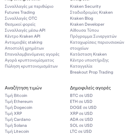
Συναλλαγές με περιθώριο
Kraken Security
Futures Trading
Σταδιοδρομίες Kraken
Συναλλαγές OTC
Kraken Blog
Θεσμικοί φορείς
Kraken Developer
Συναλλαγές μέσω API
Αίθουσα Τύπου
Κέντρο Kraken API
Πρόγραμμα Συνεργατών
Ανταμοιβές staking
Καταχωρίσεις περιουσιακών
Αποστολή χρημάτων
στοιχείων
Επαναλαμβανόμενες αγορές
Κατάσταση Kraken
Αγορά κρυπτονομίσματος
Κέντρο υποστήριξης
Πώληση κρυπτονομισμάτων
Καταγγελία
Breakout Prop Trading
Αναζήτηση τιμών
Δημοφιλείς αγορές
Τιμή Βitcoin
BTC σε USD
Τιμή Ethereum
ETH σε USD
Τιμή Dogecoin
DOGE σε USD
Τιμή XRP
XRP σε USD
Τιμή Cardano
ADA σε USD
Τιμή Solana
SOL σε USD
Τιμή Litecoin
LTC σε USD