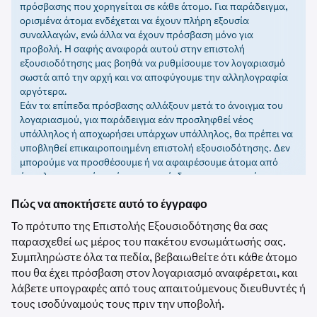
πρόσβασης που χορηγείται σε κάθε άτομο. Για παράδειγμα,
ορισμένα άτομα ενδέχεται να έχουν πλήρη εξουσία
συναλλαγών, ενώ άλλα να έχουν πρόσβαση μόνο για
προβολή. Η σαφής αναφορά αυτού στην επιστολή
εξουσιοδότησης μας βοηθά να ρυθμίσουμε τον λογαριασμό
σωστά από την αρχή και να αποφύγουμε την αλληλογραφία
αργότερα.
Εάν τα επίπεδα πρόσβασης αλλάξουν μετά το άνοιγμα του
λογαριασμού, για παράδειγμα εάν προσληφθεί νέος
υπάλληλος ή αποχωρήσει υπάρχων υπάλληλος, θα πρέπει να
υποβληθεί επικαιροποιημένη επιστολή εξουσιοδότησης. Δεν
μπορούμε να προσθέσουμε ή να αφαιρέσουμε άτομα από
έναν λογαριασμό χωρίς την επανέκδοση και την εκ νέου
υπογραφή αυτού του εγγράφου.
Πώς να αποκτήσετε αυτό το έγγραφο
Το πρότυπο της Επιστολής Εξουσιοδότησης θα σας
παρασχεθεί ως μέρος του πακέτου ενσωμάτωσής σας.
Συμπληρώστε όλα τα πεδία, βεβαιωθείτε ότι κάθε άτομο
που θα έχει πρόσβαση στον λογαριασμό αναφέρεται, και
λάβετε υπογραφές από τους απαιτούμενους διευθυντές ή
τους ισοδύναμούς τους πριν την υποβολή.