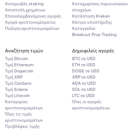
Ανταμοιβές staking
Καταχωρίσεις περιουσιακών
Αποστολή χρημάτων
στοιχείων
Επαναλαμβανόμενες αγορές
Κατάσταση Kraken
Αγορά κρυπτονομίσματος
Κέντρο υποστήριξης
Πώληση κρυπτονομισμάτων
Καταγγελία
Breakout Prop Trading
Αναζήτηση τιμών
Δημοφιλείς αγορές
Τιμή Βitcoin
BTC σε USD
Τιμή Ethereum
ETH σε USD
Τιμή Dogecoin
DOGE σε USD
Τιμή XRP
XRP σε USD
Τιμή Cardano
ADA σε USD
Τιμή Solana
SOL σε USD
Τιμή Litecoin
LTC σε USD
Κατηγορίες
Όλες οι αγορές
κρυτπονομισμάτων
κρυπτονομισμάτων
Όλες τις τιμές
κρυπτονομισμάτων
Προβλέψεις τιμής