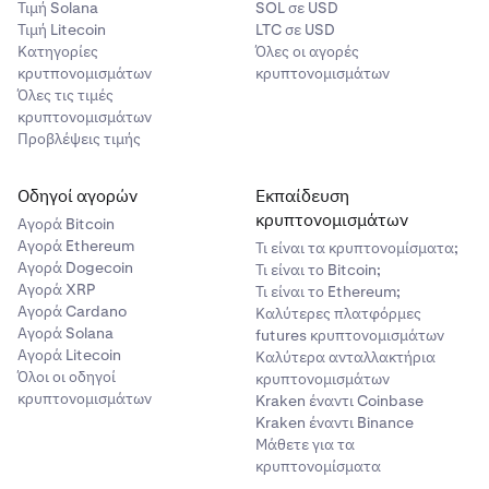
Τιμή Solana
SOL σε USD
Τιμή Litecoin
LTC σε USD
Κατηγορίες
Όλες οι αγορές
κρυτπονομισμάτων
κρυπτονομισμάτων
Όλες τις τιμές
κρυπτονομισμάτων
Προβλέψεις τιμής
Οδηγοί αγορών
Εκπαίδευση
κρυπτονομισμάτων
Αγορά Bitcoin
Αγορά Ethereum
Τι είναι τα κρυπτονομίσματα;
Αγορά Dogecoin
Τι είναι το Bitcoin;
Αγορά XRP
Τι είναι το Ethereum;
Αγορά Cardano
Καλύτερες πλατφόρμες
Αγορά Solana
futures κρυπτονομισμάτων
Αγορά Litecoin
Καλύτερα ανταλλακτήρια
Όλοι οι οδηγοί
κρυπτονομισμάτων
κρυπτονομισμάτων
Kraken έναντι Coinbase
Kraken έναντι Binance
Μάθετε για τα
κρυπτονομίσματα