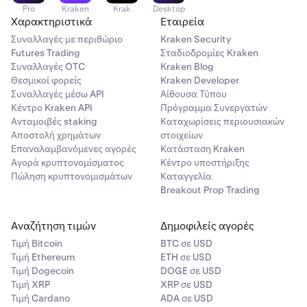
Pro
Kraken
Krak
Desktop
Χαρακτηριστικά
Εταιρεία
Συναλλαγές με περιθώριο
Kraken Security
Futures Trading
Σταδιοδρομίες Kraken
Συναλλαγές OTC
Kraken Blog
Θεσμικοί φορείς
Kraken Developer
Συναλλαγές μέσω API
Αίθουσα Τύπου
Κέντρο Kraken API
Πρόγραμμα Συνεργατών
Ανταμοιβές staking
Καταχωρίσεις περιουσιακών
Αποστολή χρημάτων
στοιχείων
Επαναλαμβανόμενες αγορές
Κατάσταση Kraken
Αγορά κρυπτονομίσματος
Κέντρο υποστήριξης
Πώληση κρυπτονομισμάτων
Καταγγελία
Breakout Prop Trading
Αναζήτηση τιμών
Δημοφιλείς αγορές
Τιμή Βitcoin
BTC σε USD
Τιμή Ethereum
ETH σε USD
Τιμή Dogecoin
DOGE σε USD
Τιμή XRP
XRP σε USD
Τιμή Cardano
ADA σε USD