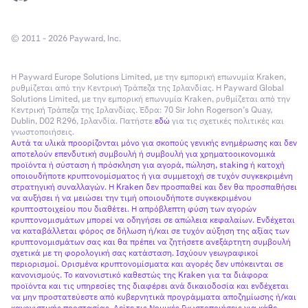
© 2011 - 2026 Payward, Inc.
Η Payward Europe Solutions Limited, με την εμπορική επωνυμία Kraken,
ρυθμίζεται από την Κεντρική Τράπεζα της Ιρλανδίας. Η Payward Global
Solutions Limited, με την εμπορική επωνυμία Kraken, ρυθμίζεται από την
Κεντρική Τράπεζα της Ιρλανδίας. Έδρα: 70 Sir John Rogerson’s Quay,
Dublin, D02 R296, Ιρλανδία. Πατήστε
εδώ
για τις σχετικές πολιτικές και
γνωστοποιήσεις.
Αυτά τα υλικά προορίζονται μόνο για σκοπούς γενικής ενημέρωσης και δεν
αποτελούν επενδυτική συμβουλή ή συμβουλή για χρηματοοικονομικά
προϊόντα ή σύσταση ή πρόσκληση για αγορά, πώληση, staking ή κατοχή
οποιουδήποτε κρυπτονομίσματος ή για συμμετοχή σε τυχόν συγκεκριμένη
στρατηγική συναλλαγών. Η Kraken δεν προσπαθεί και δεν θα προσπαθήσει
να αυξήσει ή να μειώσει την τιμή οποιουδήποτε συγκεκριμένου
κρυπτοστοιχείου που διαθέτει. Η απρόβλεπτη φύση των αγορών
κρυπτονομισμάτων μπορεί να οδηγήσει σε απώλεια κεφαλαίων. Ενδέχεται
να καταβάλλεται φόρος σε δήλωση ή/και σε τυχόν αύξηση της αξίας των
κρυπτονομισμάτων σας και θα πρέπει να ζητήσετε ανεξάρτητη συμβουλή
σχετικά με τη φορολογική σας κατάσταση. Ισχύουν γεωγραφικοί
περιορισμοί. Ορισμένα κρυπτονομίσματα και αγορές δεν υπόκεινται σε
κανονισμούς. Το κανονιστικό καθεστώς της Kraken για τα διάφορα
προϊόντα και τις υπηρεσίες της διαφέρει ανά δικαιοδοσία και ενδέχεται
να μην προστατεύεστε από κυβερνητικά προγράμματα αποζημίωσης ή/και