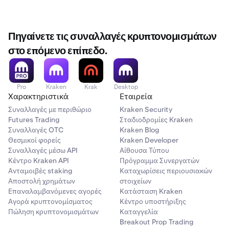
Πηγαίνετε τις συναλλαγές κρυπτονομισμάτων
στο επόμενο επίπεδο.
Pro
Kraken
Krak
Desktop
Χαρακτηριστικά
Εταιρεία
Συναλλαγές με περιθώριο
Kraken Security
Futures Trading
Σταδιοδρομίες Kraken
Συναλλαγές OTC
Kraken Blog
Θεσμικοί φορείς
Kraken Developer
Συναλλαγές μέσω API
Αίθουσα Τύπου
Κέντρο Kraken API
Πρόγραμμα Συνεργατών
Ανταμοιβές staking
Καταχωρίσεις περιουσιακών
Αποστολή χρημάτων
στοιχείων
Επαναλαμβανόμενες αγορές
Κατάσταση Kraken
Αγορά κρυπτονομίσματος
Κέντρο υποστήριξης
Πώληση κρυπτονομισμάτων
Καταγγελία
Breakout Prop Trading