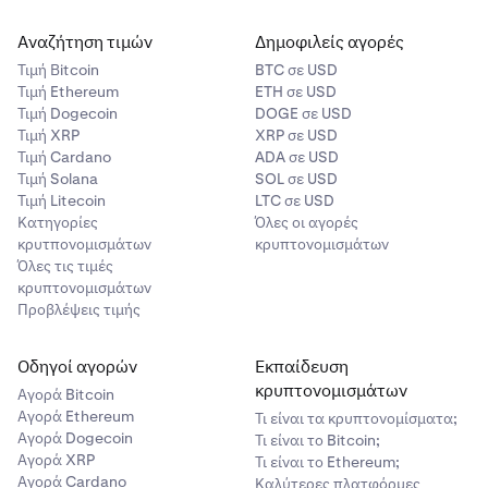
Αναζήτηση τιμών
Δημοφιλείς αγορές
Τιμή Βitcoin
BTC σε USD
Τιμή Ethereum
ETH σε USD
Τιμή Dogecoin
DOGE σε USD
Τιμή XRP
XRP σε USD
Τιμή Cardano
ADA σε USD
Τιμή Solana
SOL σε USD
Τιμή Litecoin
LTC σε USD
Κατηγορίες
Όλες οι αγορές
κρυτπονομισμάτων
κρυπτονομισμάτων
Όλες τις τιμές
κρυπτονομισμάτων
Προβλέψεις τιμής
Οδηγοί αγορών
Εκπαίδευση
κρυπτονομισμάτων
Αγορά Bitcoin
Αγορά Ethereum
Τι είναι τα κρυπτονομίσματα;
Αγορά Dogecoin
Τι είναι το Bitcoin;
Αγορά XRP
Τι είναι το Ethereum;
Αγορά Cardano
Καλύτερες πλατφόρμες