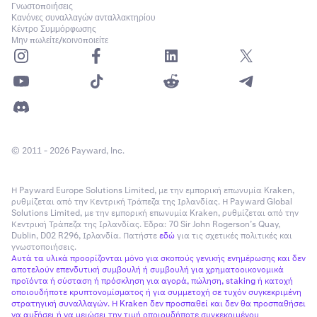
Γνωστοποιήσεις
Κανόνες συναλλαγών ανταλλακτηρίου
Κέντρο Συμμόρφωσης
Μην πωλείτε/κοινοποιείτε
© 2011 - 2026 Payward, Inc.
Η Payward Europe Solutions Limited, με την εμπορική επωνυμία Kraken,
ρυθμίζεται από την Κεντρική Τράπεζα της Ιρλανδίας. Η Payward Global
Solutions Limited, με την εμπορική επωνυμία Kraken, ρυθμίζεται από την
Κεντρική Τράπεζα της Ιρλανδίας. Έδρα: 70 Sir John Rogerson’s Quay,
Dublin, D02 R296, Ιρλανδία. Πατήστε
εδώ
για τις σχετικές πολιτικές και
γνωστοποιήσεις.
Αυτά τα υλικά προορίζονται μόνο για σκοπούς γενικής ενημέρωσης και δεν
αποτελούν επενδυτική συμβουλή ή συμβουλή για χρηματοοικονομικά
προϊόντα ή σύσταση ή πρόσκληση για αγορά, πώληση, staking ή κατοχή
οποιουδήποτε κρυπτονομίσματος ή για συμμετοχή σε τυχόν συγκεκριμένη
στρατηγική συναλλαγών. Η Kraken δεν προσπαθεί και δεν θα προσπαθήσει
να αυξήσει ή να μειώσει την τιμή οποιουδήποτε συγκεκριμένου