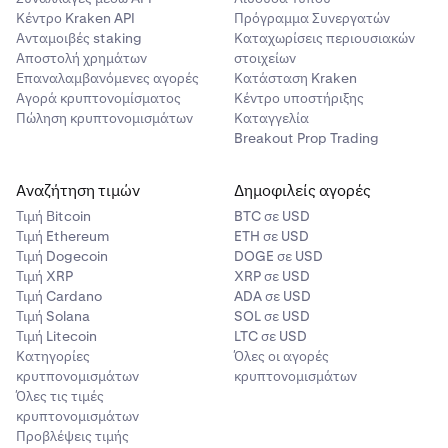
Κέντρο Kraken API
Πρόγραμμα Συνεργατών
Ανταμοιβές staking
Καταχωρίσεις περιουσιακών
Αποστολή χρημάτων
στοιχείων
Επαναλαμβανόμενες αγορές
Κατάσταση Kraken
Αγορά κρυπτονομίσματος
Κέντρο υποστήριξης
Πώληση κρυπτονομισμάτων
Καταγγελία
Breakout Prop Trading
Αναζήτηση τιμών
Δημοφιλείς αγορές
Τιμή Βitcoin
BTC σε USD
Τιμή Ethereum
ETH σε USD
Τιμή Dogecoin
DOGE σε USD
Τιμή XRP
XRP σε USD
Τιμή Cardano
ADA σε USD
Τιμή Solana
SOL σε USD
Τιμή Litecoin
LTC σε USD
Κατηγορίες
Όλες οι αγορές
κρυτπονομισμάτων
κρυπτονομισμάτων
Όλες τις τιμές
κρυπτονομισμάτων
Προβλέψεις τιμής