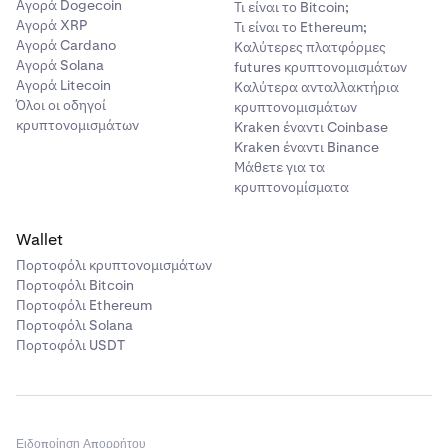
Αγορά Dogecoin
Τι είναι το Bitcoin;
Αγορά XRP
Τι είναι το Ethereum;
Αγορά Cardano
Καλύτερες πλατφόρμες
Αγορά Solana
futures κρυπτονομισμάτων
Αγορά Litecoin
Καλύτερα ανταλλακτήρια
Όλοι οι οδηγοί
κρυπτονομισμάτων
κρυπτονομισμάτων
Kraken έναντι Coinbase
Kraken έναντι Binance
Μάθετε για τα
κρυπτονομίσματα
Wallet
Πορτοφόλι κρυπτονομισμάτων
Πορτοφόλι Bitcoin
Πορτοφόλι Ethereum
Πορτοφόλι Solana
Πορτοφόλι USDT
Ειδοποίηση Απορρήτου