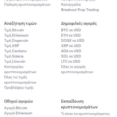
Πώληση κρυπτονομισμάτων
Καταγγελία
Breakout Prop Trading
Αναζήτηση τιμών
Δημοφιλείς αγορές
Τιμή Βitcoin
BTC σε USD
Τιμή Ethereum
ETH σε USD
Τιμή Dogecoin
DOGE σε USD
Τιμή XRP
XRP σε USD
Τιμή Cardano
ADA σε USD
Τιμή Solana
SOL σε USD
Τιμή Litecoin
LTC σε USD
Κατηγορίες
Όλες οι αγορές
κρυτπονομισμάτων
κρυπτονομισμάτων
Όλες τις τιμές
κρυπτονομισμάτων
Προβλέψεις τιμής
Οδηγοί αγορών
Εκπαίδευση
κρυπτονομισμάτων
Αγορά Bitcoin
Αγορά Ethereum
Τι είναι τα κρυπτονομίσματα;