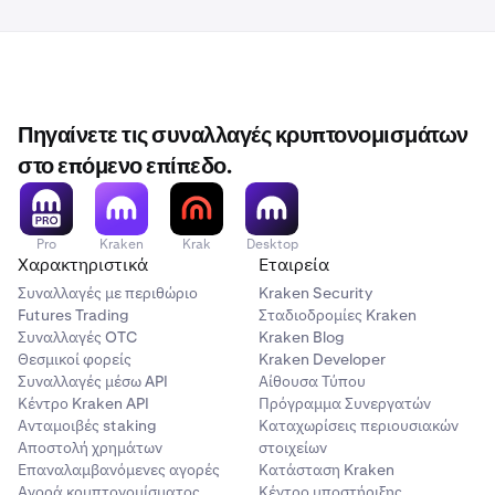
Πηγαίνετε τις συναλλαγές κρυπτονομισμάτων
στο επόμενο επίπεδο.
Pro
Kraken
Krak
Desktop
Χαρακτηριστικά
Εταιρεία
Συναλλαγές με περιθώριο
Kraken Security
Futures Trading
Σταδιοδρομίες Kraken
Συναλλαγές OTC
Kraken Blog
Θεσμικοί φορείς
Kraken Developer
Συναλλαγές μέσω API
Αίθουσα Τύπου
Κέντρο Kraken API
Πρόγραμμα Συνεργατών
Ανταμοιβές staking
Καταχωρίσεις περιουσιακών
Αποστολή χρημάτων
στοιχείων
Επαναλαμβανόμενες αγορές
Κατάσταση Kraken
Αγορά κρυπτονομίσματος
Κέντρο υποστήριξης