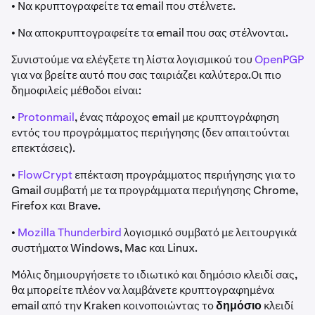
• Να κρυπτογραφείτε τα email που στέλνετε.
• Να αποκρυπτογραφείτε τα email που σας στέλνονται.
Συνιστούμε να ελέγξετε τη λίστα λογισμικού του
OpenPGP
για να βρείτε αυτό που σας ταιριάζει καλύτερα.Οι πιο
δημοφιλείς μέθοδοι είναι:
•
Protonmail
, ένας πάροχος email με κρυπτογράφηση
εντός του προγράμματος περιήγησης (δεν απαιτούνται
επεκτάσεις).
•
FlowCrypt
επέκταση προγράμματος περιήγησης για το
Gmail συμβατή με τα προγράμματα περιήγησης Chrome,
Firefox και Brave.
•
Mozilla Thunderbird
λογισμικό συμβατό με λειτουργικά
συστήματα Windows, Mac και Linux.
Μόλις δημιουργήσετε το ιδιωτικό και δημόσιο κλειδί σας,
θα μπορείτε πλέον να λαμβάνετε κρυπτογραφημένα
email από την Kraken κοινοποιώντας το
δημόσιο
κλειδί