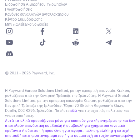
Ειδοποίηση Απορρήτου Υποψηφίων
Γνωστοποιήσεις
Κανόνες συναλλαγών ανταλλακτηρίου
Μετά το κλείσιμο, θα επιστρέψετε στην κύρια σελίδα του
Κέντρο Συμμόρφωσης
Kraken. Τα υπόλοιπα του πορτοφολιού δεν θα
Μην πωλείτε/κοινοποιείτε
εμφανίζονται πλέον στον λογαριασμό σας.
© 2011 - 2026 Payward, Inc.
Η Payward Europe Solutions Limited, με την εμπορική επωνυμία Kraken,
ρυθμίζεται από την Κεντρική Τράπεζα της Ιρλανδίας. Η Payward Global
Solutions Limited, με την εμπορική επωνυμία Kraken, ρυθμίζεται από την
Κεντρική Τράπεζα της Ιρλανδίας. Έδρα: 70 Sir John Rogerson’s Quay,
Dublin, D02 R296, Ιρλανδία. Πατήστε
εδώ
για τις σχετικές πολιτικές και
γνωστοποιήσεις.
Αυτά τα υλικά προορίζονται μόνο για σκοπούς γενικής ενημέρωσης και δεν
αποτελούν επενδυτική συμβουλή ή συμβουλή για χρηματοοικονομικά
προϊόντα ή σύσταση ή πρόσκληση για αγορά, πώληση, staking ή κατοχή
οποιουδήποτε κρυπτονομίσματος ή για συμμετοχή σε τυχόν συγκεκριμένη