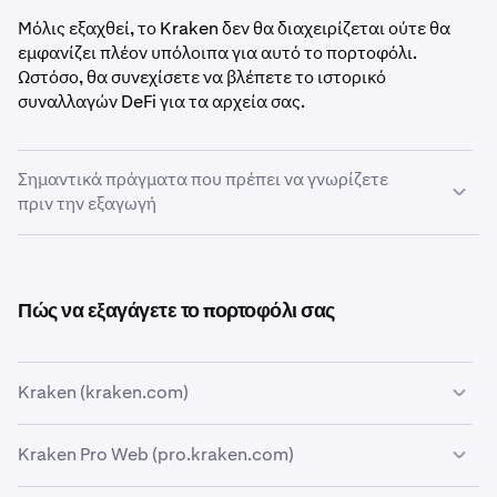
Μόλις εξαχθεί, το Kraken δεν θα διαχειρίζεται ούτε θα
εμφανίζει πλέον υπόλοιπα για αυτό το πορτοφόλι.
Ωστόσο, θα συνεχίσετε να βλέπετε το ιστορικό
συναλλαγών DeFi για τα αρχεία σας.
Σημαντικά πράγματα που πρέπει να γνωρίζετε
πριν την εξαγωγή
Η εξαγωγή του πορτοφολιού σας είναι
μόνιμη και δεν
μπορεί να αντιστραφεί
.
Πώς να εξαγάγετε το πορτοφόλι σας
Πριν συνεχίσετε, παρακαλούμε κατανοήστε τα ακόλουθα:
Δεν θα βλέπετε πλέον υπόλοιπα από αυτό το
πορτοφόλι εντός του Kraken. Το υπόλοιπο DeFi Earn
Kraken (kraken.com)
σας στο Kraken θα μειωθεί στο μηδέν για το
εξαγόμενο πορτοφόλι.
Kraken Pro Web (pro.kraken.com)
Κάντε κλικ στην εικόνα του προφίλ σας στην επάνω
1
Οποιεσδήποτε ενεργές κατανομές DeFi Earn θα
δεξιά γωνία.
συνεχίσουν να αποδίδουν
μετά την εξαγωγή. Για να