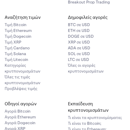
Breakout Prop Trading
Αναζήτηση τιμών
Δημοφιλείς αγορές
Τιμή Βitcoin
BTC σε USD
Τιμή Ethereum
ETH σε USD
Τιμή Dogecoin
DOGE σε USD
Τιμή XRP
XRP σε USD
Ολοκληρώστε το βήμα ελέγχου ταυτότητας δύο
8
Τιμή Cardano
ADA σε USD
παραγόντων (2FA).
Τιμή Solana
SOL σε USD
Τιμή Litecoin
LTC σε USD
Το private key σας θα εμφανιστεί στην οθόνη.
9
Κατηγορίες
Όλες οι αγορές
Καταγράψτε το και αποθηκεύστε το κάπου ασφαλές.
κρυτπονομισμάτων
κρυπτονομισμάτων
Μπορείτε επίσης να χρησιμοποιήσετε το κουμπί Copy
Όλες τις τιμές
για να το αντιγράψετε στο πρόχειρό σας.
κρυπτονομισμάτων
Προβλέψεις τιμής
Ολοκληρώστε το βήμα ελέγχου ταυτότητας δύο
7
παραγόντων (2FA).
Ένας χρονομετρητής αντίστροφης μέτρησης δείχνει
πόσο καιρό θα παραμείνει ορατό το private key
Οδηγοί αγορών
Εκπαίδευση
Το private key σας θα εμφανιστεί στην οθόνη.
8
(έως 24 ώρες).
κρυπτονομισμάτων
Καταγράψτε το και αποθηκεύστε το κάπου ασφαλές.
Αγορά Bitcoin
Αγορά Ethereum
Μπορείτε επίσης να χρησιμοποιήσετε το κουμπί Copy
Τι είναι τα κρυπτονομίσματα;
Επιλέξτε το πλαίσιο
που επιβεβαιώνει ότι έχετε
10
Αγορά Dogecoin
Τι είναι το Bitcoin;
για να το αντιγράψετε στο πρόχειρό σας.
καταγράψει το private key σας. Στη συνέχεια, κάντε
Αγορά XRP
Τι είναι το Ethereum;