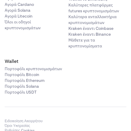
κλικ στο
Κλείσιμο.
Αγορά Cardano
Καλύτερες πλατφόρμες
Ένας χρονομετρητής αντίστροφης μέτρησης δείχνει
Αγορά Solana
futures κρυπτονομισμάτων
πόσο καιρό θα παραμείνει ορατό το private key
Αγορά Litecoin
Καλύτερα ανταλλακτήρια
(έως 24 ώρες).
Όλοι οι οδηγοί
κρυπτονομισμάτων
κρυπτονομισμάτων
Kraken έναντι Coinbase
Επιλέξτε το πλαίσιο
που επιβεβαιώνει ότι έχετε
9
Kraken έναντι Binance
καταγράψει το private key σας. Στη συνέχεια, κάντε
Μάθετε για τα
κλικ στο
Κλείσιμο.
κρυπτονομίσματα
Wallet
Πορτοφόλι κρυπτονομισμάτων
Πορτοφόλι Bitcoin
Πορτοφόλι Ethereum
Πορτοφόλι Solana
Πορτοφόλι USDT
Ειδοποίηση Απορρήτου
Όροι Υπηρεσίας
Ρυθμίσεις Cookies