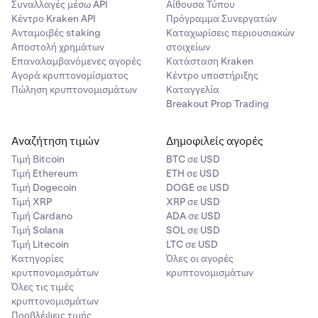
Συναλλαγές μέσω API
Αίθουσα Τύπου
Κέντρο Kraken API
Πρόγραμμα Συνεργατών
Ανταμοιβές staking
Καταχωρίσεις περιουσιακών
Αποστολή χρημάτων
στοιχείων
Επαναλαμβανόμενες αγορές
Κατάσταση Kraken
Αγορά κρυπτονομίσματος
Κέντρο υποστήριξης
Πώληση κρυπτονομισμάτων
Καταγγελία
Breakout Prop Trading
Αναζήτηση τιμών
Δημοφιλείς αγορές
Τιμή Βitcoin
BTC σε USD
Τιμή Ethereum
ETH σε USD
Τιμή Dogecoin
DOGE σε USD
Τιμή XRP
XRP σε USD
Τιμή Cardano
ADA σε USD
Τιμή Solana
SOL σε USD
Τιμή Litecoin
LTC σε USD
Κατηγορίες
Όλες οι αγορές
κρυτπονομισμάτων
κρυπτονομισμάτων
Όλες τις τιμές
κρυπτονομισμάτων
Προβλέψεις τιμής