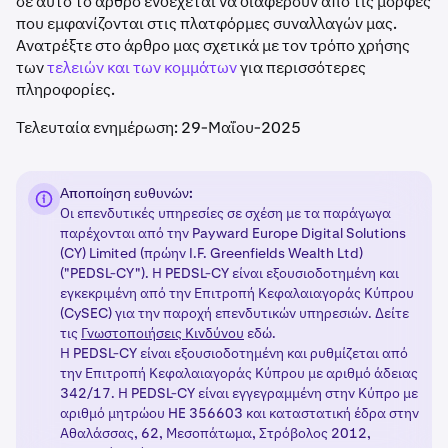
σε αυτό το άρθρο ενδέχεται να διαφέρουν από τις μορφές
που εμφανίζονται στις πλατφόρμες συναλλαγών μας.
Ανατρέξτε στο άρθρο μας σχετικά με τον τρόπο χρήσης
των
τελειών και των κομμάτων
για περισσότερες
πληροφορίες.
Τελευταία ενημέρωση: 29-Μαΐου-2025
Αποποίηση ευθυνών:
Οι επενδυτικές υπηρεσίες σε σχέση με τα παράγωγα
παρέχονται από την Payward Europe Digital Solutions
(CY) Limited (πρώην I.F. Greenfields Wealth Ltd)
("PEDSL-CY"). Η PEDSL-CY είναι εξουσιοδοτημένη και
εγκεκριμένη από την Επιτροπή Κεφαλαιαγοράς Κύπρου
(CySEC) για την παροχή επενδυτικών υπηρεσιών. Δείτε
τις
Γνωστοποιήσεις Κινδύνου
εδώ.
Η PEDSL-CY είναι εξουσιοδοτημένη και ρυθμίζεται από
την Επιτροπή Κεφαλαιαγοράς Κύπρου με αριθμό άδειας
342/17. Η PEDSL-CY είναι εγγεγραμμένη στην Κύπρο με
αριθμό μητρώου HE 356603 και καταστατική έδρα στην
Αθαλάσσας, 62, Μεσοπάτωμα, Στρόβολος 2012,