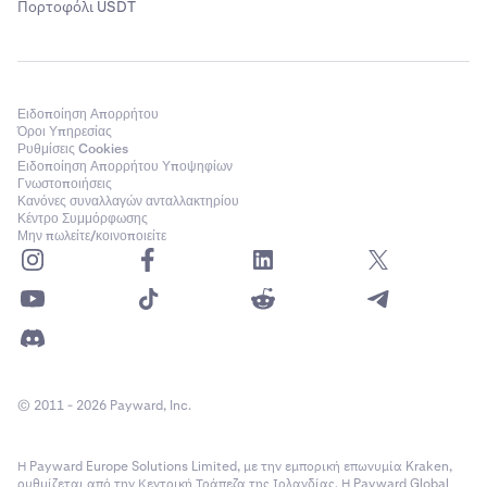
Πορτοφόλι USDT
Ειδοποίηση Απορρήτου
Όροι Υπηρεσίας
Ρυθμίσεις Cookies
Ειδοποίηση Απορρήτου Υποψηφίων
Γνωστοποιήσεις
Κανόνες συναλλαγών ανταλλακτηρίου
Κέντρο Συμμόρφωσης
Μην πωλείτε/κοινοποιείτε
© 2011 - 2026 Payward, Inc.
Η Payward Europe Solutions Limited, με την εμπορική επωνυμία Kraken,
ρυθμίζεται από την Κεντρική Τράπεζα της Ιρλανδίας. Η Payward Global