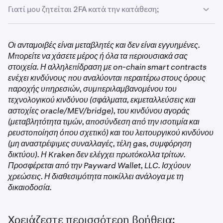
Γιατί μου ζητείται 2FA κατά την κατάθεση;
•
Ενδέχεται να βρίσκεστε σε
περιοχή όπου το DeFi Earn
δεν είναι διαθέσιμο
.
Οι καταθέσεις ή αναλήψεις πάνω από το όριο ασφαλείας
•
Βεβαιωθείτε ότι ο λογαριασμός σας είναι
απαιτούν έλεγχο ταυτότητας δύο παραγόντων (2FA).
Οι ανταμοιβές είναι μεταβλητές και δεν είναι εγγυημένες.
επαληθευμένος
.
Εισαγάγετε τον κωδικό 2FA, το κλειδί πρόσβασης ή το
Μπορείτε να χάσετε μέρος ή όλα τα περιουσιακά σας
•
Βεβαιωθείτε ότι η εφαρμογή σας Kraken, Kraken Pro
κλειδί ασφαλείας σας για να συνεχίσετε.
στοιχεία. Η αλληλεπίδραση με on-chain smart contracts
ή Krak είναι ενημερωμένη στην τελευταία έκδοση.
ενέχει κινδύνους που αναλύονται περαιτέρω στους όρους
παροχής υπηρεσιών, συμπεριλαμβανομένου του
τεχνολογικού κινδύνου (σφάλματα, εκμεταλλεύσεις και
αστοχίες oracle/MEV/bridge), του κινδύνου αγοράς
(μεταβλητότητα τιμών, αποσύνδεση από την ισοτιμία και
ρευστοποίηση όπου σχετικό) και του λειτουργικού κινδύνου
(μη αναστρέψιμες συναλλαγές, τέλη gas, συμφόρηση
δικτύου). Η Kraken δεν ελέγχει πρωτόκολλα τρίτων.
Προσφέρεται από την Payward Wallet, LLC. Ισχύουν
χρεώσεις. Η διαθεσιμότητα ποικίλλει ανάλογα με τη
δικαιοδοσία.
Χρειάζεστε περισσότερη βοήθεια;