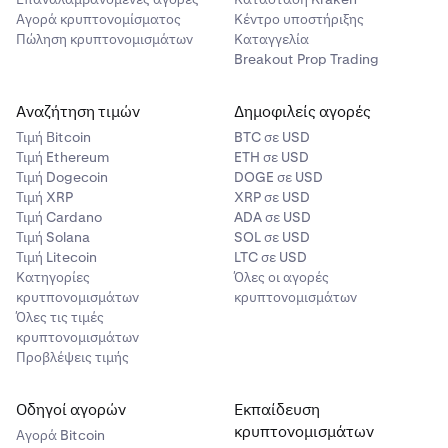
Αγορά κρυπτονομίσματος
Κέντρο υποστήριξης
Πώληση κρυπτονομισμάτων
Καταγγελία
Breakout Prop Trading
Αναζήτηση τιμών
Δημοφιλείς αγορές
Τιμή Βitcoin
BTC σε USD
Τιμή Ethereum
ETH σε USD
Τιμή Dogecoin
DOGE σε USD
Τιμή XRP
XRP σε USD
Τιμή Cardano
ADA σε USD
Τιμή Solana
SOL σε USD
Τιμή Litecoin
LTC σε USD
Κατηγορίες
Όλες οι αγορές
κρυτπονομισμάτων
κρυπτονομισμάτων
Όλες τις τιμές
κρυπτονομισμάτων
Προβλέψεις τιμής
Οδηγοί αγορών
Εκπαίδευση
κρυπτονομισμάτων
Αγορά Bitcoin