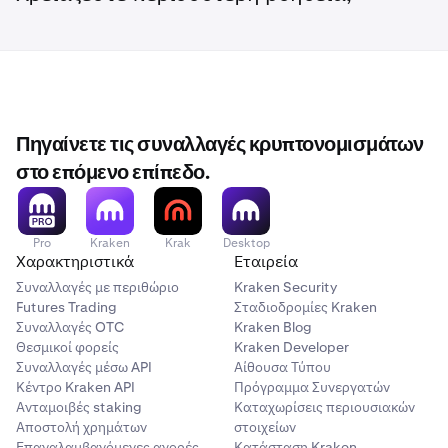
Πηγαίνετε τις συναλλαγές κρυπτονομισμάτων
στο επόμενο επίπεδο.
Pro
Kraken
Krak
Desktop
Χαρακτηριστικά
Εταιρεία
Συναλλαγές με περιθώριο
Kraken Security
Futures Trading
Σταδιοδρομίες Kraken
Συναλλαγές OTC
Kraken Blog
Θεσμικοί φορείς
Kraken Developer
Συναλλαγές μέσω API
Αίθουσα Τύπου
Κέντρο Kraken API
Πρόγραμμα Συνεργατών
Ανταμοιβές staking
Καταχωρίσεις περιουσιακών
Αποστολή χρημάτων
στοιχείων
Επαναλαμβανόμενες αγορές
Κατάσταση Kraken