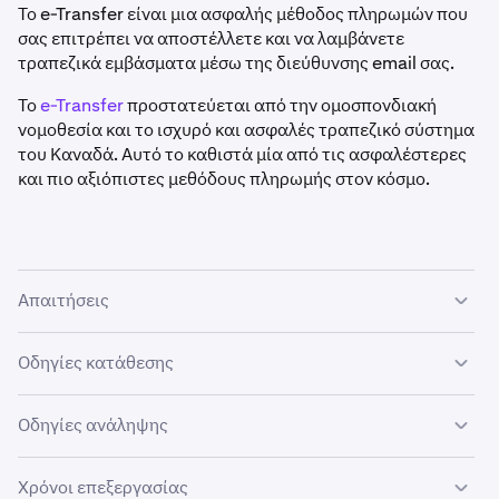
Το e-Transfer είναι μια ασφαλής μέθοδος πληρωμών που
σας επιτρέπει να αποστέλλετε και να λαμβάνετε
τραπεζικά εμβάσματα μέσω της διεύθυνσης email σας.
Το
e-Transfer
προστατεύεται από την ομοσπονδιακή
νομοθεσία και το ισχυρό και ασφαλές τραπεζικό σύστημα
του Καναδά. Αυτό το καθιστά μία από τις ασφαλέστερες
και πιο αξιόπιστες μεθόδους πληρωμής στον κόσμο.
Απαιτήσεις
Οι υπηρεσίες e-Transfer λειτουργούν αποκλειστικά με
Οδηγίες κατάθεσης
καναδικούς τραπεζικούς λογαριασμούς. Για να
χρησιμοποιήσετε τα e-Transfers, πρέπει να πληροίτε τις
Για να διευκολύνετε την κατάθεσή σας, χρησιμοποιήστε
Οδηγίες ανάληψης
παρακάτω προϋποθέσεις:
τη
λίστα ελέγχου καταθέσεων
πριν στείλετε κεφάλαια.
Για να ξεκινήσετε μια ανάληψη χρησιμοποιώντας ένα e-
Χρόνοι επεξεργασίας
Ακολουθήστε τα παρακάτω βήματα για να ξεκινήσετε μια
•
Να έχετε έναν καναδικό τραπεζικό λογαριασμό που