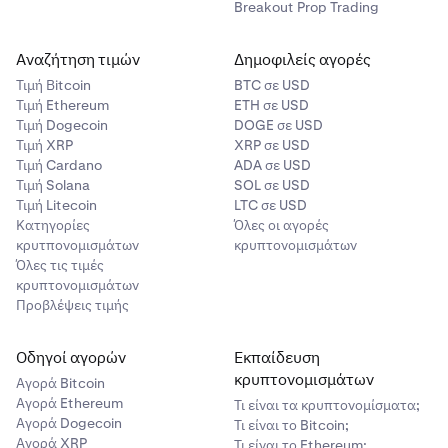
Breakout Prop Trading
Αναζήτηση τιμών
Δημοφιλείς αγορές
Τιμή Βitcoin
BTC σε USD
Τιμή Ethereum
ETH σε USD
Τιμή Dogecoin
DOGE σε USD
Τιμή XRP
XRP σε USD
Τιμή Cardano
ADA σε USD
Τιμή Solana
SOL σε USD
Τιμή Litecoin
LTC σε USD
Κατηγορίες
Όλες οι αγορές
κρυτπονομισμάτων
κρυπτονομισμάτων
Όλες τις τιμές
κρυπτονομισμάτων
Προβλέψεις τιμής
Οδηγοί αγορών
Εκπαίδευση
κρυπτονομισμάτων
Αγορά Bitcoin
Στην πλατφόρμα e-Transfer, επιλέξτε την τράπεζά
5
Αγορά Ethereum
Τι είναι τα κρυπτονομίσματα;
σας από τη λίστα διαθέσιμων ιδρυμάτων. Συνδεθείτε
Αγορά Dogecoin
Τι είναι το Bitcoin;
στον τραπεζικό σας λογαριασμό και ακολουθήστε τις
Αγορά XRP
Τι είναι το Ethereum;