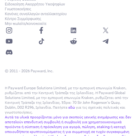
Μόλις ολοκληρωθεί η μεταφορά, τα κεφάλαιά σας θα
6
Ειδοποίηση Απορρήτου Υποψηφίων
Γνωστοποιήσεις
υποβληθούν σε επεξεργασία και θα πιστωθούν στον
Κανόνες συναλλαγών ανταλλακτηρίου
λογαριασμό σας στο Kraken.
Κέντρο Συμμόρφωσης
Μην πωλείτε/κοινοποιείτε
© 2011 - 2026 Payward, Inc.
Η Payward Europe Solutions Limited, με την εμπορική επωνυμία Kraken,
ρυθμίζεται από την Κεντρική Τράπεζα της Ιρλανδίας. Η Payward Global
Solutions Limited, με την εμπορική επωνυμία Kraken, ρυθμίζεται από την
Κεντρική Τράπεζα της Ιρλανδίας. Έδρα: 70 Sir John Rogerson’s Quay,
Dublin, D02 R296, Ιρλανδία. Πατήστε
εδώ
για τις σχετικές πολιτικές και
γνωστοποιήσεις.
Αυτά τα υλικά προορίζονται μόνο για σκοπούς γενικής ενημέρωσης και δεν
αποτελούν επενδυτική συμβουλή ή συμβουλή για χρηματοοικονομικά
προϊόντα ή σύσταση ή πρόσκληση για αγορά, πώληση, staking ή κατοχή
οποιουδήποτε κρυπτονομίσματος ή για συμμετοχή σε τυχόν συγκεκριμένη