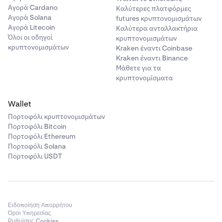
οδηγίες για να εξουσιοδοτήσετε και να
Αγορά Cardano
Καλύτερες πλατφόρμες
επεξεργαστείτε την κατάθεση.
Αγορά Solana
futures κρυπτονομισμάτων
Αγορά Litecoin
Καλύτερα ανταλλακτήρια
Όλοι οι οδηγοί
κρυπτονομισμάτων
κρυπτονομισμάτων
Kraken έναντι Coinbase
Kraken έναντι Binance
Μάθετε για τα
κρυπτονομίσματα
Wallet
Πορτοφόλι κρυπτονομισμάτων
Πορτοφόλι Bitcoin
Πορτοφόλι Ethereum
Πορτοφόλι Solana
Πορτοφόλι USDT
Ειδοποίηση Απορρήτου
Όροι Υπηρεσίας
Ρυθμίσεις Cookies