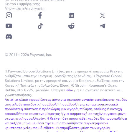
Κέντρο Συμμόρφωσης
Μην πωλείτε/κοινοποιείτε
© 2011 - 2026 Payward, Inc.
Η Payward Europe Solutions Limited, με την εμπορική επωνυμία Kraken,
ρυθμίζεται από την Κεντρική Τράπεζα της Ιρλανδίας. Η Payward Global
Solutions Limited, με την εμπορική επωνυμία Kraken, ρυθμίζεται από την
Κεντρική Τράπεζα της Ιρλανδίας. Έδρα: 70 Sir John Rogerson’s Quay,
Dublin, D02 R296, Ιρλανδία. Πατήστε
εδώ
για τις σχετικές πολιτικές και
γνωστοποιήσεις.
Αυτά τα υλικά προορίζονται μόνο για σκοπούς γενικής ενημέρωσης και δεν
αποτελούν επενδυτική συμβουλή ή συμβουλή για χρηματοοικονομικά
προϊόντα ή σύσταση ή πρόσκληση για αγορά, πώληση, staking ή κατοχή
οποιουδήποτε κρυπτονομίσματος ή για συμμετοχή σε τυχόν συγκεκριμένη
στρατηγική συναλλαγών. Η Kraken δεν προσπαθεί και δεν θα προσπαθήσει
να αυξήσει ή να μειώσει την τιμή οποιουδήποτε συγκεκριμένου
κρυπτοστοιχείου που διαθέτει. Η απρόβλεπτη φύση των αγορών