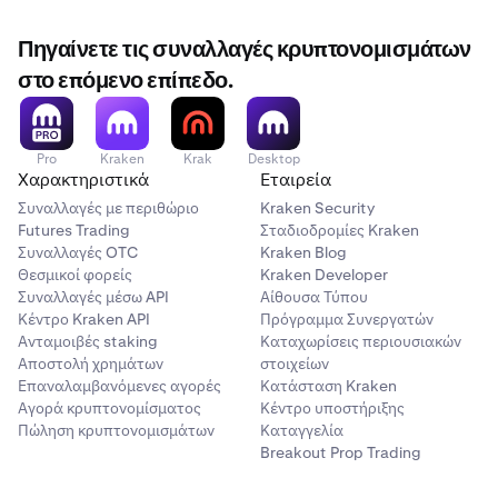
Πηγαίνετε τις συναλλαγές κρυπτονομισμάτων
στο επόμενο επίπεδο.
Pro
Kraken
Krak
Desktop
Χαρακτηριστικά
Εταιρεία
Συναλλαγές με περιθώριο
Kraken Security
Futures Trading
Σταδιοδρομίες Kraken
Συναλλαγές OTC
Kraken Blog
Θεσμικοί φορείς
Kraken Developer
Συναλλαγές μέσω API
Αίθουσα Τύπου
Κέντρο Kraken API
Πρόγραμμα Συνεργατών
Ανταμοιβές staking
Καταχωρίσεις περιουσιακών
Αποστολή χρημάτων
στοιχείων
Επαναλαμβανόμενες αγορές
Κατάσταση Kraken
Αγορά κρυπτονομίσματος
Κέντρο υποστήριξης
Πώληση κρυπτονομισμάτων
Καταγγελία
Breakout Prop Trading