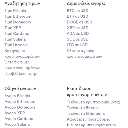
Αναζήτηση τιμών
Δημοφιλείς αγορές
Τιμή Βitcoin
BTC σε USD
Τιμή Ethereum
ETH σε USD
Τιμή Dogecoin
DOGE σε USD
Τιμή XRP
XRP σε USD
Τιμή Cardano
ADA σε USD
Τιμή Solana
SOL σε USD
Τιμή Litecoin
LTC σε USD
Κατηγορίες
Όλες οι αγορές
κρυτπονομισμάτων
κρυπτονομισμάτων
Όλες τις τιμές
κρυπτονομισμάτων
Προβλέψεις τιμής
Οδηγοί αγορών
Εκπαίδευση
κρυπτονομισμάτων
Αγορά Bitcoin
Αγορά Ethereum
Τι είναι τα κρυπτονομίσματα;
Αγορά Dogecoin
Τι είναι το Bitcoin;
Αγορά XRP
Τι είναι το Ethereum;
Αγορά Cardano
Καλύτερες πλατφόρμες
Αγορά Solana
futures κρυπτονομισμάτων