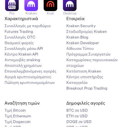
Pro
Kraken
Krak
Desktop
Χαρακτηριστικά
Εταιρεία
Συναλλαγές με περιθώριο
Kraken Security
Futures Trading
Σταδιοδρομίες Kraken
Συναλλαγές OTC
Kraken Blog
Θεσμικοί φορείς
Kraken Developer
Συναλλαγές μέσω API
Αίθουσα Τύπου
Κέντρο Kraken API
Πρόγραμμα Συνεργατών
Ανταμοιβές staking
Καταχωρίσεις περιουσιακών
Αποστολή χρημάτων
στοιχείων
Επαναλαμβανόμενες αγορές
Κατάσταση Kraken
Αγορά κρυπτονομίσματος
Κέντρο υποστήριξης
Πώληση κρυπτονομισμάτων
Καταγγελία
Breakout Prop Trading
Αναζήτηση τιμών
Δημοφιλείς αγορές
Τιμή Βitcoin
BTC σε USD
Τιμή Ethereum
ETH σε USD
Τιμή Dogecoin
DOGE σε USD