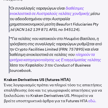
*Οι συναλλαγές παραγώγων είναι
διαθέσιμες
αποκλειστικά σε Αυστραλούς πελάτες χονδρικής
μέσω
του αδειοδοτημένου στην Αυστραλία
χρηματοοικονομικού μεσίτη Beaufort Fiduciaries Pty
Ltd (ACN 162 139 871 AFSL no 545124).
**Για πελάτες που κατοικούν στο Ηνωμένο Βασίλειο, η
πρόσβαση στις συναλλαγές παραγώγων ρυθμίζεται από
την Crypto Facilities Limited (FRN: 757895) και είναι
διαθέσιμη αποκλειστικά σε πελάτες που
πληρούν τα
κριτήρια κατηγοριοποίησης ως Επαγγελματίας πελάτης
βάσει του Κεφαλαίου 3 του Conduct of Business
Sourcebook.
Kraken Derivatives US (futures ΗΠΑ)
Ένας λογαριασμός πρέπει να πληροί τόσο τις απαιτήσεις
επαλήθευσης όσο και τις γεωγραφικές απαιτήσεις για να
ξεκλειδώσει το Kraken Derivatives US. Μπορείτε να
βρείτε υποστηρικτικά άρθρα για τα Futures ΗΠΑ
εδώ.