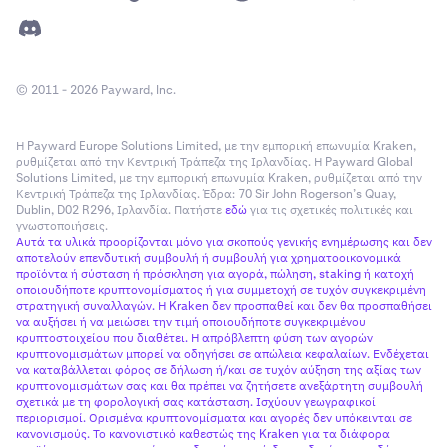
© 2011 - 2026 Payward, Inc.
Η Payward Europe Solutions Limited, με την εμπορική επωνυμία Kraken,
ρυθμίζεται από την Κεντρική Τράπεζα της Ιρλανδίας. Η Payward Global
Solutions Limited, με την εμπορική επωνυμία Kraken, ρυθμίζεται από την
Κεντρική Τράπεζα της Ιρλανδίας. Έδρα: 70 Sir John Rogerson’s Quay,
Dublin, D02 R296, Ιρλανδία. Πατήστε
εδώ
για τις σχετικές πολιτικές και
γνωστοποιήσεις.
Αυτά τα υλικά προορίζονται μόνο για σκοπούς γενικής ενημέρωσης και δεν
αποτελούν επενδυτική συμβουλή ή συμβουλή για χρηματοοικονομικά
προϊόντα ή σύσταση ή πρόσκληση για αγορά, πώληση, staking ή κατοχή
οποιουδήποτε κρυπτονομίσματος ή για συμμετοχή σε τυχόν συγκεκριμένη
στρατηγική συναλλαγών. Η Kraken δεν προσπαθεί και δεν θα προσπαθήσει
να αυξήσει ή να μειώσει την τιμή οποιουδήποτε συγκεκριμένου
κρυπτοστοιχείου που διαθέτει. Η απρόβλεπτη φύση των αγορών
κρυπτονομισμάτων μπορεί να οδηγήσει σε απώλεια κεφαλαίων. Ενδέχεται
να καταβάλλεται φόρος σε δήλωση ή/και σε τυχόν αύξηση της αξίας των
κρυπτονομισμάτων σας και θα πρέπει να ζητήσετε ανεξάρτητη συμβουλή
σχετικά με τη φορολογική σας κατάσταση. Ισχύουν γεωγραφικοί
περιορισμοί. Ορισμένα κρυπτονομίσματα και αγορές δεν υπόκεινται σε
κανονισμούς. Το κανονιστικό καθεστώς της Kraken για τα διάφορα