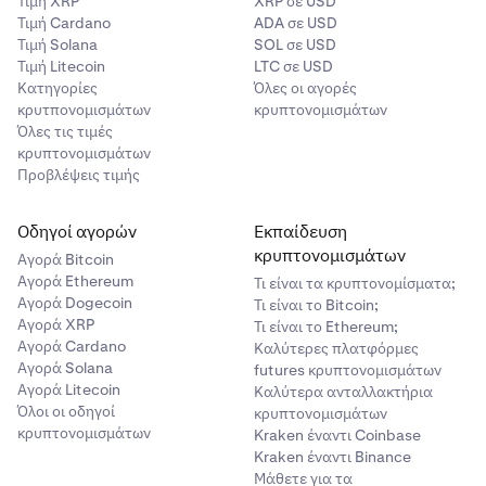
Τιμή XRP
XRP σε USD
Τιμή Cardano
ADA σε USD
Τιμή Solana
SOL σε USD
Τιμή Litecoin
LTC σε USD
Κατηγορίες
Όλες οι αγορές
κρυτπονομισμάτων
κρυπτονομισμάτων
Όλες τις τιμές
κρυπτονομισμάτων
Προβλέψεις τιμής
Οδηγοί αγορών
Εκπαίδευση
κρυπτονομισμάτων
Αγορά Bitcoin
Αγορά Ethereum
Τι είναι τα κρυπτονομίσματα;
Αγορά Dogecoin
Τι είναι το Bitcoin;
Αγορά XRP
Τι είναι το Ethereum;
Αγορά Cardano
Καλύτερες πλατφόρμες
Αγορά Solana
futures κρυπτονομισμάτων
Αγορά Litecoin
Καλύτερα ανταλλακτήρια
Όλοι οι οδηγοί
κρυπτονομισμάτων
κρυπτονομισμάτων
Kraken έναντι Coinbase
Kraken έναντι Binance
Μάθετε για τα