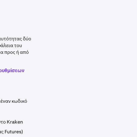
αυτότητας δύο
φάλεια του
α προς ή από
 ρυθμίσεων
 έναν κωδικό
στο Kraken
ς Futures)