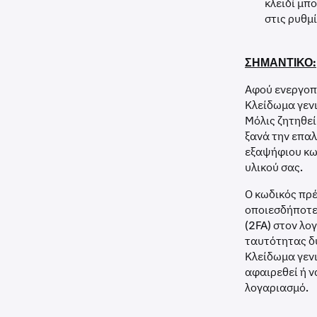
κλειδί μπ
στις ρυθμ
ΣΗΜΑΝΤΙΚΟ:
Αφού ενεργοπο
Κλείδωμα γενι
Μόλις ζητηθεί
ξανά την επα
εξαψήφιου κω
υλικού σας.
Ο κωδικός πρ
οποιεσδήποτε
(2FA) στον λο
ταυτότητας δύ
Κλείδωμα γενι
αφαιρεθεί ή 
λογαριασμό.