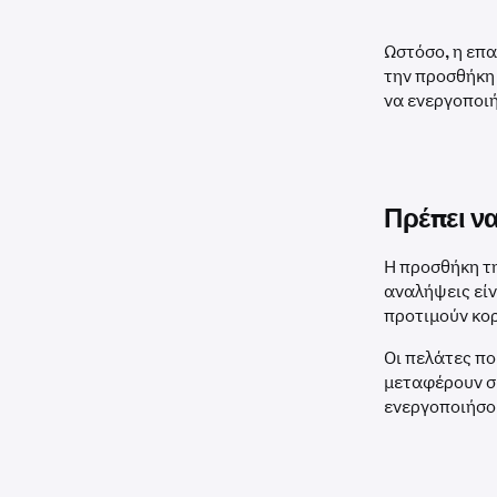
Ωστόσο, η επα
την προσθήκη
να ενεργοποιή
Πρέπει ν
Η προσθήκη τ
αναλήψεις είν
προτιμούν κο
Οι πελάτες πο
μεταφέρουν συ
ενεργοποιήσο