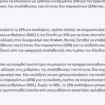
ορούν να επιλεγούν ως μέθοδοι Ενισχυμένης 2FA για την έγκρι
ίσεις της επαλήθευσης ταυτότητας δύο παραγόντων (2FA) σας.
ιήσετε το 2FA για αναλήψεις, πρέπει επίσης να ενεργοποιήσε
κών ρυθμίσεων (GSL) ή την Είσοδο με 2FA για να είναι αποτελε
 αλλαγή στον λογαριασμό σας Kraken, θα σας ζητηθεί να επιβ
λήθευση ταυτότητας δύο παραγόντων (2FA) για τη σύνδεσή σας
δικού από την εφαρμογή επαλήθευσής σας ή μέσω του Κλειδι
έπει να εισαχθεί σωστά πριν να μπορούν να πραγματοποιηθούν
 αλλαγές στις ρυθμίσεις της επαλήθευσης ταυτότητας δύο π
γαριασμό σας. Εάν επιλέξετε να μην χρησιμοποιήσετε την επα
ο παραγόντων (2FA) για τη σύνδεση, πρέπει να ενεργοποιήσετ
κών ρυθμίσεων (GSL). Χωρίς το GSL, το 2FA αναλήψεων μπορε
να τροποποιηθεί εύκολα από οποιονδήποτε αποκτήσει πρόσβασ