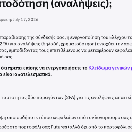
τοδότηση (αναλήψεις);
έρωση:
July 17, 2026
 παραβίασης της σύνδεσής σας, η ενεργοποίηση του Ελέγχου τ
FA) για αναλήψεις (δηλαδή, χρηματοδότηση) ενισχύει την ασ
σας, εμποδίζοντας τους επιτιθέμενους να μεταφέρουν κεφάλαι
ό σας.
ότι πρέπει επίσης να ενεργοποιήσετε το
Κλείδωμα γενικών
α είναι αποτελεσματικό.
ταυτότητας δύο παραγόντων (2FA) για τις αναλήψεις απαιτεί
ψη οποιουδήποτε τύπου κεφαλαίων από τον λογαριασμό σας 
ορές στο πορτοφόλι σας Futures (αλλά όχι από το πορτοφόλι σα