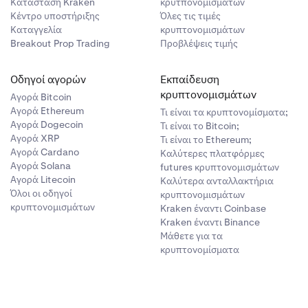
Κατάσταση Kraken
κρυτπονομισμάτων
Κέντρο υποστήριξης
Όλες τις τιμές
Καταγγελία
κρυπτονομισμάτων
Breakout Prop Trading
Προβλέψεις τιμής
Οδηγοί αγορών
Εκπαίδευση
κρυπτονομισμάτων
Αγορά Bitcoin
Αγορά Ethereum
Τι είναι τα κρυπτονομίσματα;
Αγορά Dogecoin
Τι είναι το Bitcoin;
Αγορά XRP
Τι είναι το Ethereum;
Αγορά Cardano
Καλύτερες πλατφόρμες
Αγορά Solana
futures κρυπτονομισμάτων
Αγορά Litecoin
Καλύτερα ανταλλακτήρια
Όλοι οι οδηγοί
κρυπτονομισμάτων
κρυπτονομισμάτων
Kraken έναντι Coinbase
Kraken έναντι Binance
Μάθετε για τα
κρυπτονομίσματα