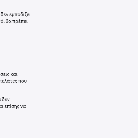
δεν εμποδίζει
ό, θα πρέπει
σεις και
 πελάτες που
ά δεν
ι επίσης να