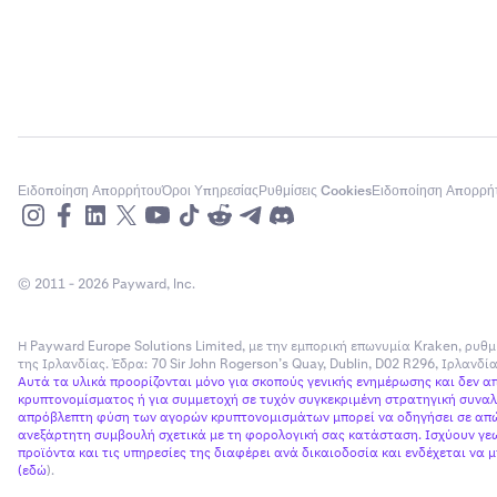
Ειδοποίηση Απορρήτου
Όροι Υπηρεσίας
Ρυθμίσεις Cookies
Ειδοποίηση Απορρή
© 2011 - 2026 Payward, Inc.
Η Payward Europe Solutions Limited, με την εμπορική επωνυμία Kraken, ρυθμ
της Ιρλανδίας. Έδρα: 70 Sir John Rogerson’s Quay, Dublin, D02 R296, Ιρλανδ
Αυτά τα υλικά προορίζονται μόνο για σκοπούς γενικής ενημέρωσης και δεν 
κρυπτονομίσματος ή για συμμετοχή σε τυχόν συγκεκριμένη στρατηγική συναλλ
απρόβλεπτη φύση των αγορών κρυπτονομισμάτων μπορεί να οδηγήσει σε απώλ
ανεξάρτητη συμβουλή σχετικά με τη φορολογική σας κατάσταση. Ισχύουν γεω
προϊόντα και τις υπηρεσίες της διαφέρει ανά δικαιοδοσία και ενδέχεται να
(
εδώ
).