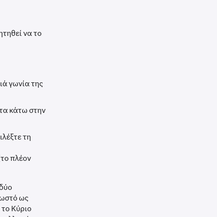
ητηθεί να το
ιά γωνία της
 τα κάτω στην
ιλέξτε τη
(το πλέον
 δύο
νωστό ως
 το Κύριο