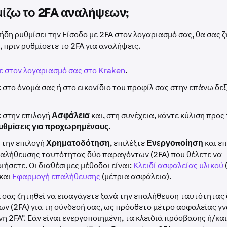
ίζω το 2FA αναλήψεων;
 ήδη ρυθμίσει την Είσοδο με 2FA στον λογαριασμό σας, θα σας ζ
 πριν ρυθμίσετε το 2FA για αναλήψεις.
ε στον λογαριασμό σας στο Kraken
.
κ στο όνομά σας ή στο εικονίδιο του προφίλ σας στην επάνω δεξ
κ στην επιλογή
Ασφάλεια
και, στη συνέχεια, κάντε κύλιση προς
υθμίσεις για προχωρημένους
.
 την επιλογή
Χρηματοδότηση
, επιλέξτε
Ενεργοποίηση
και επ
αλήθευσης ταυτότητας δύο παραγόντων (2FA) που θέλετε να
ιήσετε. Οι διαθέσιμες μέθοδοι είναι:
Κλειδί ασφαλείας υλικού
και
Εφαρμογή επαλήθευσης
(μέτρια ασφάλεια).
 σας ζητηθεί να εισαγάγετε ξανά την επαλήθευση ταυτότητας
ν (2FA) για τη σύνδεσή σας, ως πρόσθετο μέτρο ασφαλείας γ
νη 2FA". Εάν είναι ενεργοποιημένη, τα κλειδιά πρόσβασης ή/και