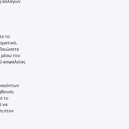
ση αλλαγών
τε το
σματικό.
εβαιώσετε
 μέσω του
ού ασφαλείας
αραγόντων
λήθευση
ε το
ί να
η στον