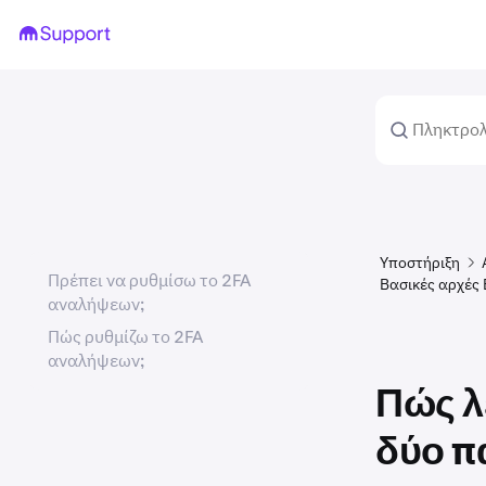
Υποστήριξη
Πρέπει να ρυθμίσω το 2FA
Βασικές αρχές
αναλήψεων;
Πώς ρυθμίζω το 2FA
αναλήψεων;
Πώς λ
δύο π