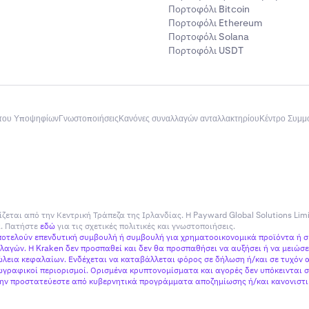
Πορτοφόλι Bitcoin
Πορτοφόλι Ethereum
Πορτοφόλι Solana
Πορτοφόλι USDT
του Υποψηφίων
Γνωστοποιήσεις
Κανόνες συναλλαγών ανταλλακτηρίου
Κέντρο Συμ
ίζεται από την Κεντρική Τράπεζα της Ιρλανδίας. Η Payward Global Solutions Lim
ία. Πατήστε
εδώ
για τις σχετικές πολιτικές και γνωστοποιήσεις.
αποτελούν επενδυτική συμβουλή ή συμβουλή για χρηματοοικονομικά προϊόντα ή 
αγών. Η Kraken δεν προσπαθεί και δεν θα προσπαθήσει να αυξήσει ή να μειώσει
εια κεφαλαίων. Ενδέχεται να καταβάλλεται φόρος σε δήλωση ή/και σε τυχόν α
γραφικοί περιορισμοί. Ορισμένα κρυπτονομίσματα και αγορές δεν υπόκεινται σ
 μην προστατεύεστε από κυβερνητικά προγράμματα αποζημίωσης ή/και κανονιστικ