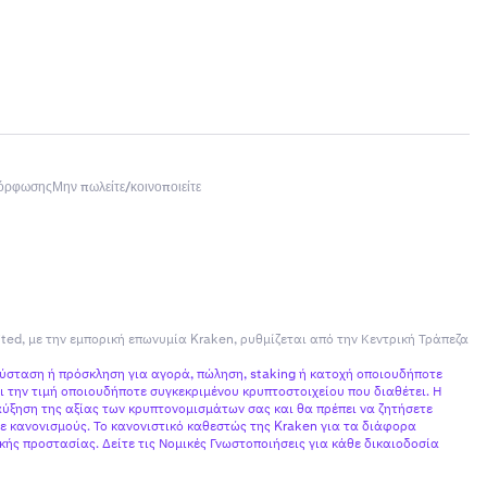
μόρφωσης
Μην πωλείτε/κοινοποιείτε
ited, με την εμπορική επωνυμία Kraken, ρυθμίζεται από την Κεντρική Τράπεζα
σύσταση ή πρόσκληση για αγορά, πώληση, staking ή κατοχή οποιουδήποτε
 την τιμή οποιουδήποτε συγκεκριμένου κρυπτοστοιχείου που διαθέτει. Η
ύξηση της αξίας των κρυπτονομισμάτων σας και θα πρέπει να ζητήσετε
ε κανονισμούς. Το κανονιστικό καθεστώς της Kraken για τα διάφορα
ής προστασίας. Δείτε τις Νομικές Γνωστοποιήσεις για κάθε δικαιοδοσία