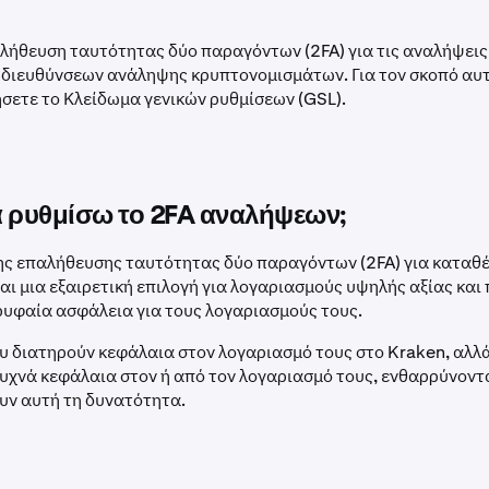
λήθευση ταυτότητας δύο παραγόντων (2FA) για τις αναλήψεις 
 διευθύνσεων ανάληψης κρυπτονομισμάτων. Για τον σκοπό αυτ
σετε το Κλείδωμα γενικών ρυθμίσεων (GSL).
α ρυθμίσω το 2FA αναλήψεων;
ης επαλήθευσης ταυτότητας δύο παραγόντων (2FA) για καταθέ
αι μια εξαιρετική επιλογή για λογαριασμούς υψηλής αξίας και
ρυφαία ασφάλεια για τους λογαριασμούς τους.
υ διατηρούν κεφάλαια στον λογαριασμό τους στο Kraken, αλλ
χνά κεφάλαια στον ή από τον λογαριασμό τους, ενθαρρύνοντα
υν αυτή τη δυνατότητα.