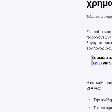
χρημα
Τελευταία ενημ
Σε περίπτωση
παραγόντων (2
λογαριασμού 
τον λογαριασμ
Σημειώστε 
(GSL)
για ν
Η επαλήθευση 
2FA για:
•
Την ανάλη
•
Τις μεταφ