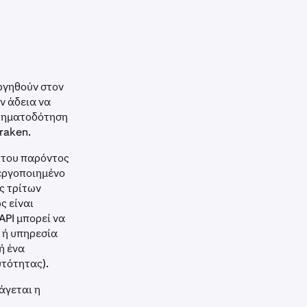
ργηθούν στον
ν άδεια να
χρηματοδότηση
raken.
ί του παρόντος
νεργοποιημένο
ες τρίτων
ς είναι
API μπορεί να
ή ή υπηρεσία
ή ένα
υτότητας).
άγεται η