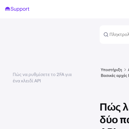
Υποστήριξη
Πώς να ρυθμίσετε το 2FA για
Βασικές αρχές
ένα κλειδί API
Πώς λ
δύο π