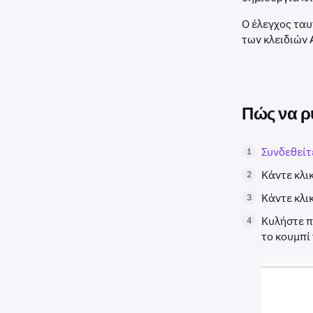
Ο έλεγχος ταυ
των κλειδιών 
Πώς να ρυ
Συνδεθείτ
1
Κάντε κλι
2
Κάντε κλι
3
Κυλήστε π
4
το κουμπί 