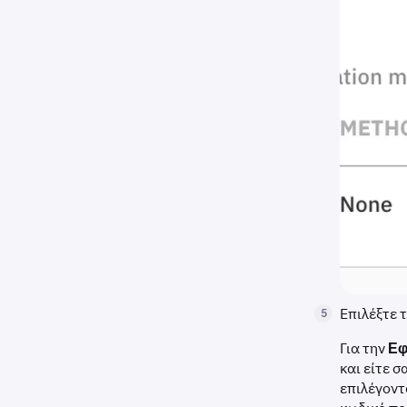
Επιλέξτε 
5
Για την
Εφ
και είτε 
επιλέγον