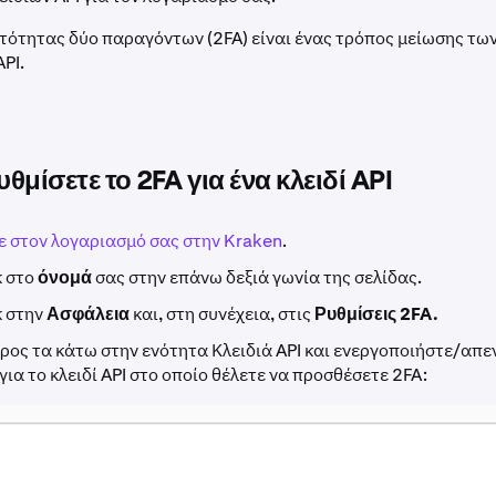
τότητας δύο παραγόντων (2FA) είναι ένας τρόπος μείωσης τω
API.
θμίσετε το 2FA για ένα κλειδί API
ε στον λογαριασμό σας στην Kraken
.
κ στο
όνομά
σας στην επάνω δεξιά γωνία της σελίδας.
κ στην
Ασφάλεια
και, στη συνέχεια, στις
Ρυθμίσεις 2FA.
ρος τα κάτω στην ενότητα Κλειδιά API και ενεργοποιήστε/απ
για το κλειδί API στο οποίο θέλετε να προσθέσετε 2FA: