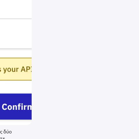
ας δύο
τε.