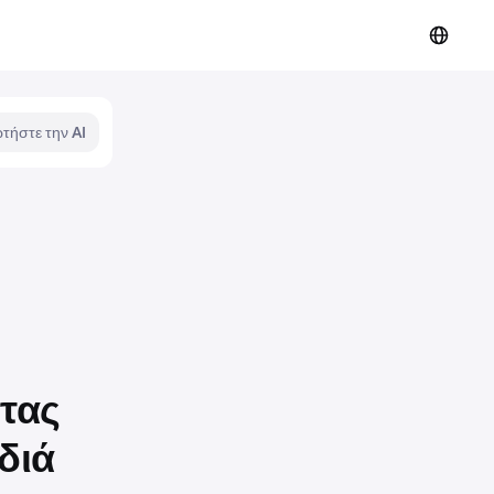
τήστε την AI
ητας
διά