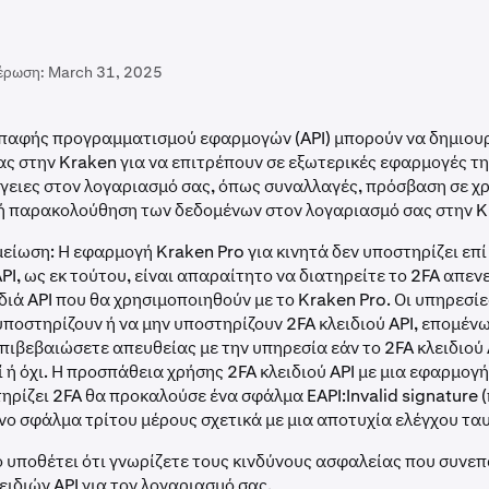
έρωση:
March 31, 2025
ιεπαφής προγραμματισμού εφαρμογών (API) μπορούν να δημιου
ς στην Kraken για να επιτρέπουν σε εξωτερικές εφαρμογές τη
ργειες στον λογαριασμό σας, όπως συναλλαγές, πρόσβαση σε 
ή παρακολούθηση των δεδομένων στον λογαριασμό σας στην K
είωση: Η εφαρμογή Kraken Pro για κινητά δεν υποστηρίζει επ
API, ως εκ τούτου, είναι απαραίτητο να διατηρείτε το 2FA απε
ιδιά API που θα χρησιμοποιηθούν με το Kraken Pro. Οι υπηρεσί
υποστηρίζουν ή να μην υποστηρίζουν 2FA κλειδιού API, επομένω
πιβεβαιώσετε απευθείας με την υπηρεσία εάν το 2FA κλειδιού 
 ή όχι. Η προσπάθεια χρήσης 2FA κλειδιού API με μια εφαρμογ
ηρίζει 2FA θα προκαλούσε ένα σφάλμα EAPI:Invalid signature (
ο σφάλμα τρίτου μέρους σχετικά με μια αποτυχία ελέγχου τα
 υποθέτει ότι γνωρίζετε τους κινδύνους ασφαλείας που συνεπ
ειδιών API για τον λογαριασμό σας.