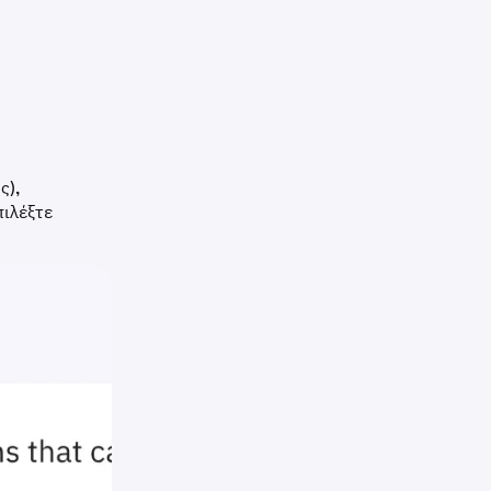
ς),
πιλέξτε