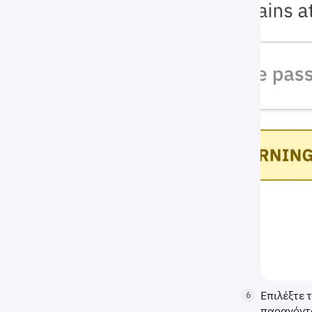
Επιλέξτε τ
6
παραγόντω