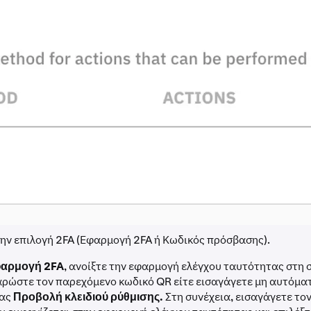
την επιλογή 2FA (Εφαρμογή 2FA ή Κωδικός πρόσβασης).
αρμογή 2FA
, ανοίξτε την εφαρμογή ελέγχου ταυτότητας στη 
σαρώστε τον παρεχόμενο κωδικό QR είτε εισαγάγετε μη αυτόματ
τας
Προβολή κλειδιού ρύθμισης.
Στη συνέχεια, εισαγάγετε το