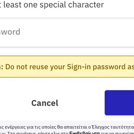
ις ενέργειες για τις οποίες θα απαιτείται ο Έλεγχος ταυτότητ
ν. Στη συνέχεια, κάντε κλικ στο
Επιβεβαίωση
για να συνεχίσε