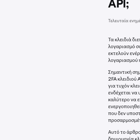
API;
Τελευταία ενημ
Τα κλειδιά δ
λογαριασμό σα
εκτελούν ενέ
λογαριασμού 
Σημαντική σημ
2FA κλειδιού 
για τυχόν κλε
ενδέχεται να 
καλύτερο να ε
ενεργοποιηθεί
που δεν υποστ
προσαρμοσμέν
Αυτό το άρθρο
δημιουργία κλ