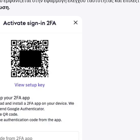
υ εμφανίζεται στην εφαρμογή ελέγχου ταυτότητας και επιλέξτ
ίωση
.