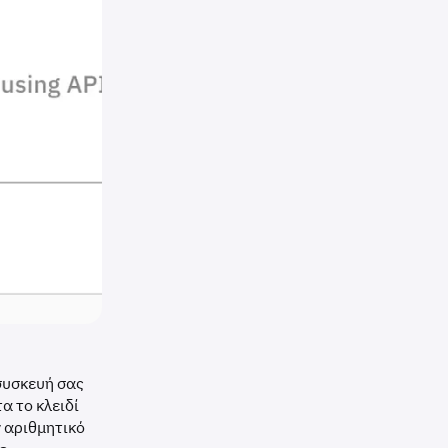
συσκευή σας
α το κλειδί
ν αριθμητικό