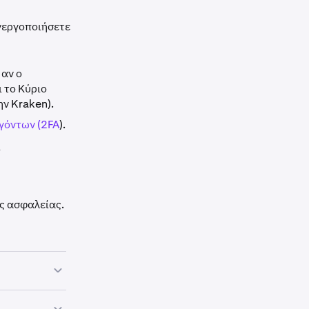
ενεργοποιήσετε
αν ο
 το Κύριο
ην Kraken).
γόντων (2FA
).
ι
ες ασφαλείας.