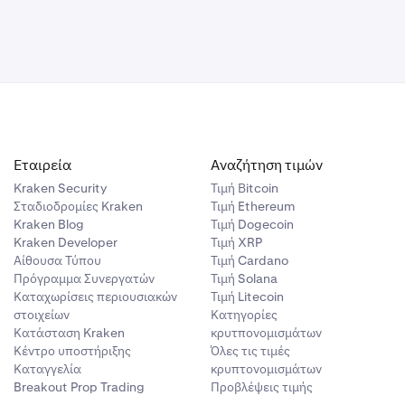
ου Κύριου
ελίδας.
Εταιρεία
Αναζήτηση τιμών
μπί On/Off.
Kraken Security
Τιμή Βitcoin
Σταδιοδρομίες Kraken
Τιμή Ethereum
Kraken Blog
Τιμή Dogecoin
ριασμό σας,
Kraken Developer
Τιμή XRP
Αίθουσα Τύπου
Τιμή Cardano
Πρόγραμμα Συνεργατών
Τιμή Solana
ου Κύριου
Καταχωρίσεις περιουσιακών
Τιμή Litecoin
στοιχείων
Κατηγορίες
Κατάσταση Kraken
κρυτπονομισμάτων
Κέντρο υποστήριξης
Όλες τις τιμές
Καταγγελία
κρυπτονομισμάτων
αφή Kraken
Breakout Prop Trading
Προβλέψεις τιμής