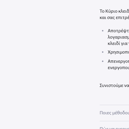
Το Κύριο κλει
και σας επιτρέ
•
Αποτρέψτε
λογαριασμ
κλειδί γι
•
Χρησιμοπο
•
Απενεργοπ
ενεργοποι
Συνιστούμε να
Ποιες μέθοδοι
Πώς να ενεργ