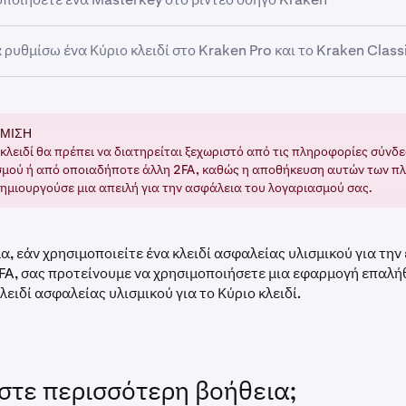
αλείας υλισμικού (συνιστάται). Για το Κύριο κλειδί, η Kraken 
σφαλείας που χρησιμοποιούν πρωτόκολλα FIDO2.
 αυθεντικοποίησης
ρυθμίσω ένα Κύριο κλειδί στο Kraken Pro και το Kraken Classi
 κωδικός πρόσβασης
o:
ΜΙΣΗ
τε
και κάντε κλικ στο εικονίδιο του προφίλ σας στην επάνω δεξι
 κλειδί θα πρέπει να διατηρείται ξεχωριστό από τις πληροφορίες σύνδ
μού ή από οποιαδήποτε άλλη 2FA, καθώς η αποθήκευση αυτών των π
δημιουργούσε μια απειλή για την ασφάλεια του λογαριασμού σας.
κ στις Ρυθμίσεις και μεταβείτε στην καρτέλα Ασφάλεια.
ρος τα κάτω στην ενότητα Ρυθμίσεις για προχωρημένους και κ
ργοποίησης για το Κύριο κλειδί.
α, εάν χρησιμοποιείτε ένα κλειδί ασφαλείας υλισμικού για τη
FA, σας προτείνουμε να χρησιμοποιήσετε μια εφαρμογή επαλή
εια, θα χρειαστεί να εισαγάγετε την
επαλήθευση 2 παραγόντ
λειδί ασφαλείας υλισμικού για το Κύριο κλειδί.
ιμοποιήσετε το
κλειδί πρόσβασης
σας.
τη μέθοδο που προτιμάτε.
στε περισσότερη βοήθεια;