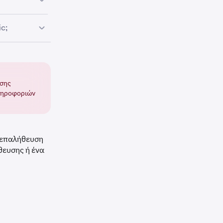
υποστηρίζει
c;
ά γωνία της
εσης
ληροφοριών
άντε κλικ στο
ν επαλήθευση
θευσης ή ένα
ων σύνδεσης