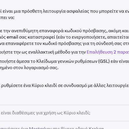
δί είναι μια πρόσθετη λειτουργία ασφαλείας που μπορείτε να 
πει να:
 την ανεπιθύμητη επαναφορά κωδικού πρόσβασης, ακόμη και 
ός email σας καταστραφεί (εάν το ενεργοποιήσετε, απαιτείται
α να επαναφέρετε τον κωδικό πρόσβασης για τη σύνδεσή σας στ
ιήστε την ως εναλλακτική μέθοδο για την
Επαλήθευση 2 παρα
οιήστε άμεσα το Κλείδωμα γενικών ρυθμίσεων (GSL) εάν είνα
ημένο στον λογαριασμό σας.
 ρυθμίσετε ένα Κύριο κλειδί σε συνδυασμό με άλλες λειτουργί
 είναι διαθέσιμες για χρήση ως Κύριο κλειδί;
οποιήσετε ένα Masterkey στο βίντεο οδηγό Kraken