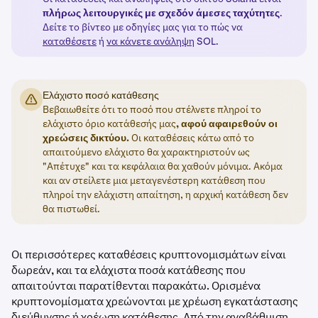
πλήρως λειτουργικές με σχεδόν άμεσες ταχύτητες
.
Δείτε το βίντεο με οδηγίες μας για το πώς να
καταθέσετε
ή
να κάνετε ανάληψη
SOL.
Ελάχιστο ποσό κατάθεσης
Βεβαιωθείτε ότι το ποσό που στέλνετε πληροί το
ελάχιστο όριο κατάθεσής μας
, αφού αφαιρεθούν οι
χρεώσεις δικτύου.
Οι καταθέσεις κάτω από το
απαιτούμενο ελάχιστο θα χαρακτηριστούν ως
"Απέτυχε" και τα κεφάλαια θα χαθούν μόνιμα. Ακόμα
και αν στείλετε μια μεταγενέστερη κατάθεση που
πληροί την ελάχιστη απαίτηση, η αρχική κατάθεση δεν
θα πιστωθεί.
Οι περισσότερες καταθέσεις κρυπτονομισμάτων είναι
δωρεάν, και τα ελάχιστα ποσά κατάθεσης που
απαιτούνται παρατίθενται παρακάτω. Ορισμένα
κρυπτονομίσματα χρεώνονται με χρέωση εγκατάστασης
διεύθυνσης ή χρέωση κατάθεσης. Από την αναβάθμιση