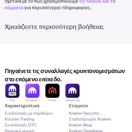
σχετικά με το πώς χρησιμοποιούμε
τις τελείες και τα
κόμματα
για περισσότερες πληροφορίες.
Χρειάζεστε περισσότερη βοήθεια;
Πηγαίνετε τις συναλλαγές κρυπτονομισμάτων
στο επόμενο επίπεδο.
Pro
Kraken
Krak
Desktop
Χαρακτηριστικά
Εταιρεία
Συναλλαγές με περιθώριο
Kraken Security
Futures Trading
Σταδιοδρομίες Kraken
Συναλλαγές OTC
Kraken Blog
Θεσμικοί φορείς
Kraken Developer