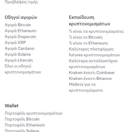
Προβλέψεις τιμής
Οδηγοί αγορών
Εκπαίδευση
κρυπτονομισμάτων
Αγορά Bitcoin
Αγορά Ethereum
Τι είναι τα κρυπτονομίσματα;
Αγορά Dogecoin
Τι είναι το Bitcoin;
Αγορά XRP
Τι είναι το Ethereum;
Αγορά Cardano
Καλύτερες πλατφόρμες
Αγορά Solana
futures κρυπτονομισμάτων
Αγορά Litecoin
Καλύτερα ανταλλακτήρια
Όλοι οι οδηγοί
κρυπτονομισμάτων
κρυπτονομισμάτων
Kraken έναντι Coinbase
Kraken έναντι Binance
Μάθετε για τα
κρυπτονομίσματα
Wallet
Πορτοφόλι κρυπτονομισμάτων
Πορτοφόλι Bitcoin
Πορτοφόλι Ethereum
Πορτοφόλι Solana