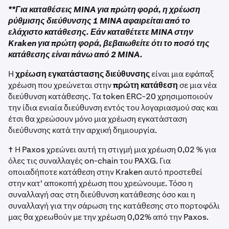
**Για καταθέσεις MINA για πρώτη φορά, η χρέωση
ρύθμισης διεύθυνσης 1 MINA αφαιρείται από το
ελάχιστο κατάθεσης. Εάν καταθέτετε MINA στην
Kraken για πρώτη φορά, βεβαιωθείτε ότι το ποσό της
κατάθεσης είναι πάνω από 2 MINA.
Η
χρέωση εγκατάστασης διεύθυνσης
είναι μια εφάπαξ
χρέωση που χρεώνεται στην
πρώτη κατάθεση
σε μια νέα
διεύθυνση κατάθεσης. Τα token ERC-20 χρησιμοποιούν
την ίδια ενιαία διεύθυνση εντός του λογαριασμού σας και
έτσι θα χρεώσουν μόνο μια χρέωση εγκατάσταση
διεύθυνσης κατά την αρχική δημιουργία.
† Η Paxos χρεώνει αυτή τη στιγμή μια χρέωση 0,02 % για
όλες τις συναλλαγές on-chain του PAXG. Για
οποιαδήποτε κατάθεση στην Kraken αυτό προστεθεί
στην κατ' αποκοπή χρέωση που χρεώνουμε. Τόσο η
συναλλαγή σας στη διεύθυνση κατάθεσης όσο και η
συναλλαγή για την σάρωση της κατάθεσης στο πορτοφόλι
μας θα χρεωθούν με την χρέωση 0,02% από την Paxos.