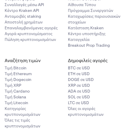
Συναλλαγές μέσω API
Αίθουσα Τύπου
Κέντρο Kraken API
Πρόγραμμα Συνεργατών
Ανταμοιβές staking
Καταχωρίσεις περιουσιακών
Αποστολή χρημάτων
στοιχείων
Επαναλαμβανόμενες αγορές
Κατάσταση Kraken
Αγορά κρυπτονομίσματος
Κέντρο υποστήριξης
Πώληση κρυπτονομισμάτων
Καταγγελία
Breakout Prop Trading
Αναζήτηση τιμών
Δημοφιλείς αγορές
Τιμή Βitcoin
BTC σε USD
Τιμή Ethereum
ETH σε USD
Τιμή Dogecoin
DOGE σε USD
Τιμή XRP
XRP σε USD
Τιμή Cardano
ADA σε USD
Τιμή Solana
SOL σε USD
Τιμή Litecoin
LTC σε USD
Κατηγορίες
Όλες οι αγορές
κρυτπονομισμάτων
κρυπτονομισμάτων
Όλες τις τιμές
κρυπτονομισμάτων