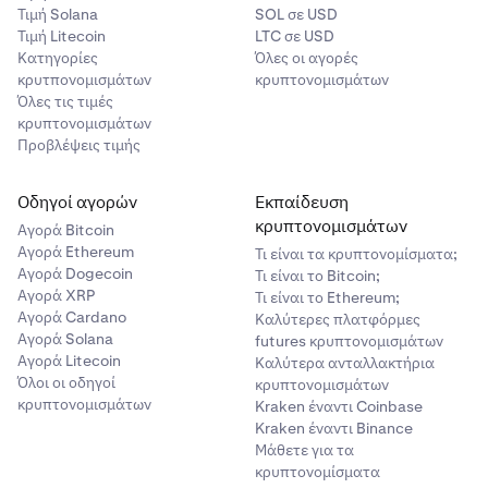
Τιμή Solana
SOL σε USD
Τιμή Litecoin
LTC σε USD
Κατηγορίες
Όλες οι αγορές
κρυτπονομισμάτων
κρυπτονομισμάτων
Όλες τις τιμές
κρυπτονομισμάτων
Προβλέψεις τιμής
Οδηγοί αγορών
Εκπαίδευση
κρυπτονομισμάτων
Αγορά Bitcoin
Αγορά Ethereum
Τι είναι τα κρυπτονομίσματα;
Αγορά Dogecoin
Τι είναι το Bitcoin;
Αγορά XRP
Τι είναι το Ethereum;
Αγορά Cardano
Καλύτερες πλατφόρμες
Αγορά Solana
futures κρυπτονομισμάτων
Αγορά Litecoin
Καλύτερα ανταλλακτήρια
Όλοι οι οδηγοί
κρυπτονομισμάτων
κρυπτονομισμάτων
Kraken έναντι Coinbase
Kraken έναντι Binance
Μάθετε για τα
κρυπτονομίσματα