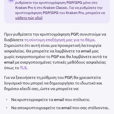
ρυθμίσετε την κρυπτογράφηση PGP/GPG μόνο στο
Kraken Pro ή στο Kraken Classic. Για να ρυθμίσετε την
κρυπτογράφηση PGP/GPG του Kraken Pro, μπορείτε να
μάθετε πώς εδώ!
Πριν ρυθμίσετε την κρυπτογράφηση PGP, συνιστούμε να
διαβάσετε
τη σύντομη επεξήγησή μας για το θέμα
.
Σημειώστε ότι αυτή είναι μια προαιρετική λειτουργία
ασφαλείας. Θα μπορείτε να λαμβάνετε τα email μας
χωρίς ενεργοποιημένο το PGP και θα λαμβάνετε αυτά τα
email με ενεργοποιημένες τυπικές μεθόδους ασφαλείας
όπως το
TLS
.
Για να ξεκινήσετε τη ρύθμιση του PGP, θα χρειαστείτε
λογισμικό που μπορεί να δημιουργήσει το ιδιωτικό και
δημόσιο κλειδί σας, ώστε να μπορείτε να:
•
Να κρυπτογραφείτε τα email που στέλνετε.
•
Να αποκρυπτογραφείτε τα email που σας στέλνονται.