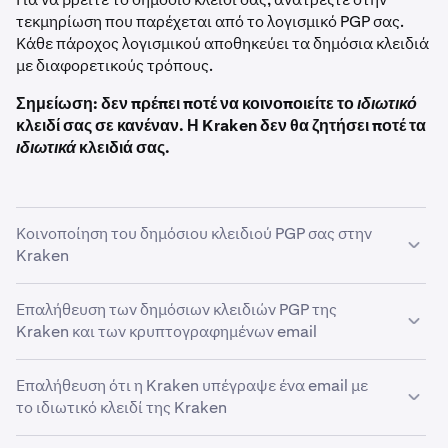
τεκμηρίωση που παρέχεται από το λογισμικό PGP σας.
Κάθε πάροχος λογισμικού αποθηκεύει τα δημόσια κλειδιά
με διαφορετικούς τρόπους.
Σημείωση: δεν πρέπει ποτέ να κοινοποιείτε το
ιδιωτικό
κλειδί σας σε κανέναν. Η Kraken δεν θα ζητήσει ποτέ τα
ιδιωτικά
κλειδιά σας.
Κοινοποίηση του δημόσιου κλειδιού PGP σας στην
Kraken
Επαλήθευση των δημόσιων κλειδιών PGP της
Συνδεθείτε
στον λογαριασμό σας στην Kraken.
1
Kraken και των κρυπτογραφημένων email
Μεταβείτε στο όνομά σας στην επάνω δεξιά γωνία,
2
επιλέξτε Ρυθμίσεις και, στη συνέχεια, επιλέξτε
Για αρχή, σημειώστε ότι υπάρχει διαφορά μεταξύ των
Επαλήθευση ότι η Kraken υπέγραψε ένα email με
Λογαριασμός.
email που φέρουν την ψηφιακή υπογραφή της Kraken και
το ιδιωτικό κλειδί της Kraken
των email που είναι κρυπτογραφημένα με το προσωπικό
Κυλήστε προς τα κάτω μέχρι να δείτε την ενότητα
σας δημόσιο κλειδί.
3