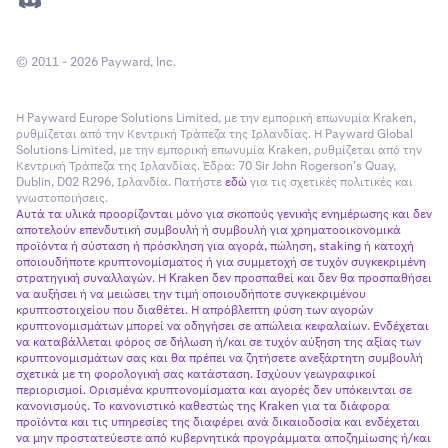
© 2011 - 2026 Payward, Inc.
Η Payward Europe Solutions Limited, με την εμπορική επωνυμία Kraken,
ρυθμίζεται από την Κεντρική Τράπεζα της Ιρλανδίας. Η Payward Global
Solutions Limited, με την εμπορική επωνυμία Kraken, ρυθμίζεται από την
Κεντρική Τράπεζα της Ιρλανδίας. Έδρα: 70 Sir John Rogerson’s Quay,
Dublin, D02 R296, Ιρλανδία. Πατήστε
εδώ
για τις σχετικές πολιτικές και
γνωστοποιήσεις.
Αυτά τα υλικά προορίζονται μόνο για σκοπούς γενικής ενημέρωσης και δεν
αποτελούν επενδυτική συμβουλή ή συμβουλή για χρηματοοικονομικά
προϊόντα ή σύσταση ή πρόσκληση για αγορά, πώληση, staking ή κατοχή
οποιουδήποτε κρυπτονομίσματος ή για συμμετοχή σε τυχόν συγκεκριμένη
στρατηγική συναλλαγών. Η Kraken δεν προσπαθεί και δεν θα προσπαθήσει
να αυξήσει ή να μειώσει την τιμή οποιουδήποτε συγκεκριμένου
κρυπτοστοιχείου που διαθέτει. Η απρόβλεπτη φύση των αγορών
κρυπτονομισμάτων μπορεί να οδηγήσει σε απώλεια κεφαλαίων. Ενδέχεται
να καταβάλλεται φόρος σε δήλωση ή/και σε τυχόν αύξηση της αξίας των
κρυπτονομισμάτων σας και θα πρέπει να ζητήσετε ανεξάρτητη συμβουλή
σχετικά με τη φορολογική σας κατάσταση. Ισχύουν γεωγραφικοί
περιορισμοί. Ορισμένα κρυπτονομίσματα και αγορές δεν υπόκεινται σε
κανονισμούς. Το κανονιστικό καθεστώς της Kraken για τα διάφορα
προϊόντα και τις υπηρεσίες της διαφέρει ανά δικαιοδοσία και ενδέχεται
να μην προστατεύεστε από κυβερνητικά προγράμματα αποζημίωσης ή/και