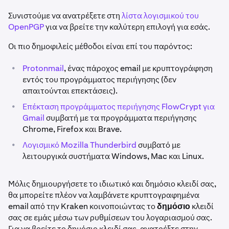
Συνιστούμε να ανατρέξετε στη
λίστα λογισμικού του
OpenPGP
για να βρείτε την καλύτερη επιλογή για εσάς.
Οι πιο δημοφιλείς μέθοδοι είναι επί του παρόντος:
•
Protonmail
, ένας πάροχος email με κρυπτογράφηση
εντός του προγράμματος περιήγησης (δεν
απαιτούνται επεκτάσεις).
•
Επέκταση προγράμματος περιήγησης FlowCrypt για
Gmail
συμβατή με τα προγράμματα περιήγησης
Chrome, Firefox και Brave.
•
Λογισμικό Mozilla Thunderbird
συμβατό με
λειτουργικά συστήματα Windows, Mac και Linux.
Μόλις δημιουργήσετε το ιδιωτικό και δημόσιο κλειδί σας,
θα μπορείτε πλέον να λαμβάνετε κρυπτογραφημένα
email από την Kraken κοινοποιώντας το
δημόσιο
κλειδί
σας σε εμάς μέσω των ρυθμίσεων του λογαριασμού σας.
Για να βρείτε το δημόσιο κλειδί σας, ανατρέξτε στην