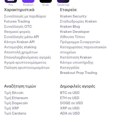
Pro
Kraken
Krak
Desktop
Χαρακτηριστικά
Εταιρεία
Συναλλαγές με περιθώριο
Kraken Security
Futures Trading
Σταδιοδρομίες Kraken
Συναλλαγές OTC
Kraken Blog
Θεσμικοί φορείς
Kraken Developer
Συναλλαγές μέσω API
Αίθουσα Τύπου
Κέντρο Kraken API
Πρόγραμμα Συνεργατών
Ανταμοιβές staking
Καταχωρίσεις περιουσιακών
Αποστολή χρημάτων
στοιχείων
Επαναλαμβανόμενες αγορές
Κατάσταση Kraken
Αγορά κρυπτονομίσματος
Κέντρο υποστήριξης
Πώληση κρυπτονομισμάτων
Καταγγελία
Breakout Prop Trading
Αναζήτηση τιμών
Δημοφιλείς αγορές
Τιμή Βitcoin
BTC σε USD
Τιμή Ethereum
ETH σε USD
Τιμή Dogecoin
DOGE σε USD
Τιμή XRP
XRP σε USD
Τιμή Cardano
ADA σε USD