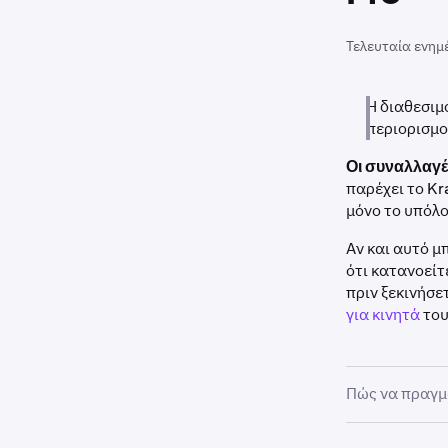
Τελευταία ενημ
Η διαθεσιμ
περιορισμο
Οι συναλλαγέ
παρέχει το Kr
μόνο το υπόλο
Αν και αυτό μ
ότι κατανοείτ
πριν ξεκινήσε
για κινητά
του
Πώς να πραγμ