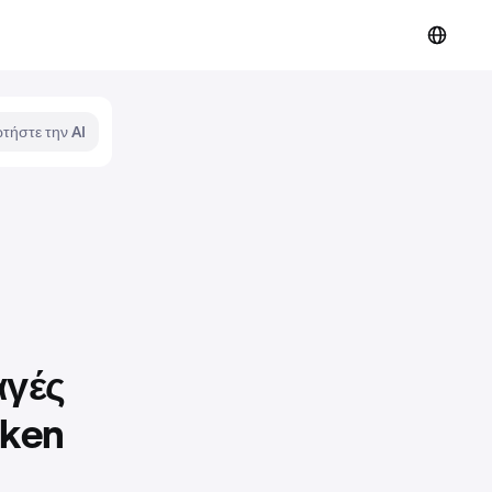
τήστε την AI
αγές
aken