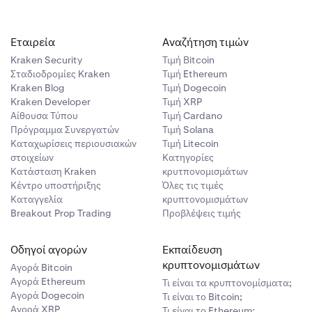
 θέση,
Εταιρεία
Αναζήτηση τιμών
ε το margin
Kraken Security
Τιμή Βitcoin
ε να το κάνετε
Σταδιοδρομίες Kraken
Τιμή Ethereum
Kraken Blog
Τιμή Dogecoin
Kraken Developer
Τιμή XRP
Αίθουσα Τύπου
Τιμή Cardano
Πρόγραμμα Συνεργατών
Τιμή Solana
Καταχωρίσεις περιουσιακών
Τιμή Litecoin
στοιχείων
Κατηγορίες
Κατάσταση Kraken
κρυτπονομισμάτων
Κέντρο υποστήριξης
Όλες τις τιμές
Καταγγελία
κρυπτονομισμάτων
Breakout Prop Trading
Προβλέψεις τιμής
Οδηγοί αγορών
Εκπαίδευση
κρυπτονομισμάτων
Αγορά Bitcoin
Αγορά Ethereum
Τι είναι τα κρυπτονομίσματα;
Αγορά Dogecoin
Τι είναι το Bitcoin;
Αγορά XRP
Τι είναι το Ethereum;