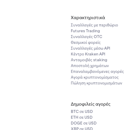
ο
widget Θέσης
. Για περισσότερες πληροφορίες σχετικά με μια
ην ανοιχτή θέση για να ανοίξει η σύνοψη θέσης.
Χαρακτηριστικά
σεις σας είναι ανοιχτές, είναι καλή πρακτική να παρακολουθείτ
Συναλλαγές με περιθώριο
ην αξία εγγύησης και άλλες σχετικές μετρήσεις margin. Μπορείτ
Futures Trading
λίδα Margin στο χαρτοφυλάκιό σας
.
Συναλλαγές OTC
Θεσμικοί φορείς
Συναλλαγές μέσω API
Κέντρο Kraken API
Ανταμοιβές staking
Αποστολή χρημάτων
Επαναλαμβανόμενες αγορές
Αγορά κρυπτονομίσματος
Πώληση κρυπτονομισμάτων
Δημοφιλείς αγορές
BTC σε USD
ETH σε USD
DOGE σε USD
XRP σε USD