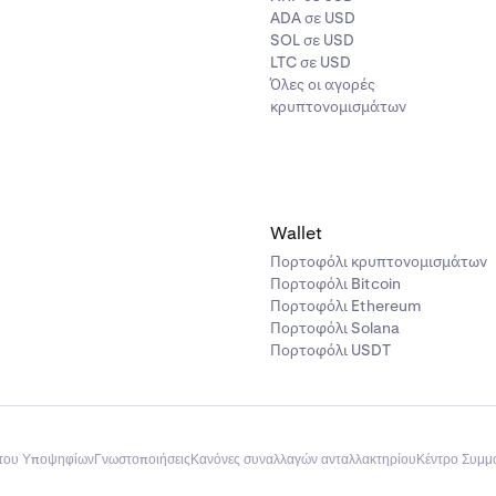
ADA σε USD
SOL σε USD
LTC σε USD
Όλες οι αγορές
κρυπτονομισμάτων
Wallet
Πορτοφόλι κρυπτονομισμάτων
Πορτοφόλι Bitcoin
Πορτοφόλι Ethereum
Πορτοφόλι Solana
Πορτοφόλι USDT
του Υποψηφίων
Γνωστοποιήσεις
Κανόνες συναλλαγών ανταλλακτηρίου
Κέντρο Συμ