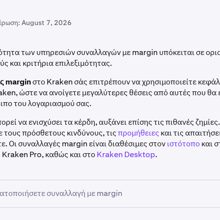
έρωση:
August 7, 2026
ότητα των υπηρεσιών συναλλαγών με margin υπόκειται σε ορι
ύς και κριτήρια επιλεξιμότητας.
ς margin
στο Kraken σάς επιτρέπουν να χρησιμοποιείτε κεφάλ
aken, ώστε να ανοίγετε μεγαλύτερες θέσεις από αυτές που θα
ιπο του λογαριασμού σας.
πορεί να ενισχύσει τα κέρδη, αυξάνει επίσης τις πιθανές ζημίες
ε τους πρόσθετους κινδύνους, τις
προμήθειες
και τις απαιτήσε
τε. Οι συναλλαγές margin είναι διαθέσιμες στον
ιστότοπο
και 
 Kraken Pro, καθώς και στο
Kraken Desktop
.
ατοποιήσετε συναλλαγή με margin