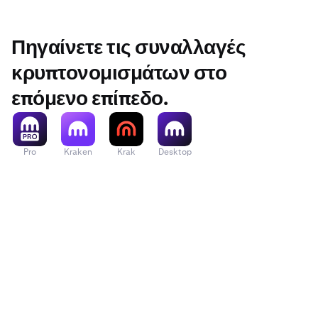
της από τ
πατήστε τ
Πηγαίνετε τις συναλλαγές
Ενώ οι θέ
health, τ
κρυπτονομισμάτων στο
από τη
σε
επόμενο επίπεδο.
Pro
Kraken
Krak
Desktop