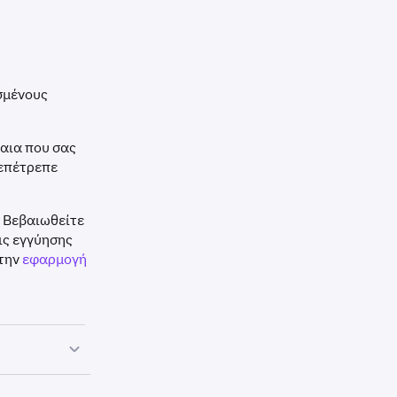
σμένους
αια που σας
 επέτρεπε
. Βεβαιωθείτε
ις εγγύησης
στην
εφαρμογή