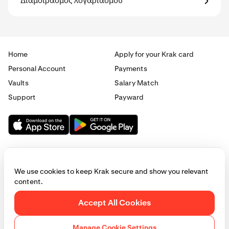
Διαμοιρασμός λογαριασμού
Home
Apply for your Krak card
Personal Account
Payments
Vaults
Salary Match
Support
Payward
We use cookies to keep Krak secure and show you relevant
content.
© 2025 - 2026 Krak
|
Privacy
|
Terms
|
Manage cookies
Accept All Cookies
This website is provided for general informational purposes only and does
not constitute legal, financial, or investment advice. Access to products
Manage Cookie Settings
and services described herein may be subject to eligibility requirements