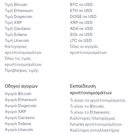
Τιμή Βitcoin
BTC σε USD
Τιμή Ethereum
ETH σε USD
Τιμή Dogecoin
DOGE σε USD
Τιμή XRP
XRP σε USD
Τιμή Cardano
ADA σε USD
Τιμή Solana
SOL σε USD
Τιμή Litecoin
LTC σε USD
Κατηγορίες
Όλες οι αγορές
κρυτπονομισμάτων
κρυπτονομισμάτων
Όλες τις τιμές
κρυπτονομισμάτων
Προβλέψεις τιμής
Οδηγοί αγορών
Εκπαίδευση
κρυπτονομισμάτων
Αγορά Bitcoin
Αγορά Ethereum
Τι είναι τα κρυπτονομίσματα;
Αγορά Dogecoin
Τι είναι το Bitcoin;
Αγορά XRP
Τι είναι το Ethereum;
Αγορά Cardano
Καλύτερες πλατφόρμες
Αγορά Solana
futures κρυπτονομισμάτων
Αγορά Litecoin
Καλύτερα ανταλλακτήρια