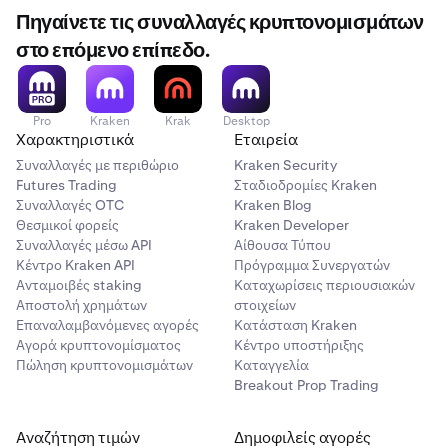
Πηγαίνετε τις συναλλαγές κρυπτονομισμάτων
στο επόμενο επίπεδο.
Pro
Kraken
Krak
Desktop
Χαρακτηριστικά
Εταιρεία
Συναλλαγές με περιθώριο
Kraken Security
Futures Trading
Σταδιοδρομίες Kraken
Συναλλαγές OTC
Kraken Blog
Θεσμικοί φορείς
Kraken Developer
Συναλλαγές μέσω API
Αίθουσα Τύπου
Κέντρο Kraken API
Πρόγραμμα Συνεργατών
Ανταμοιβές staking
Καταχωρίσεις περιουσιακών
Αποστολή χρημάτων
στοιχείων
Επαναλαμβανόμενες αγορές
Κατάσταση Kraken
Αγορά κρυπτονομίσματος
Κέντρο υποστήριξης
Πώληση κρυπτονομισμάτων
Καταγγελία
Breakout Prop Trading
Αναζήτηση τιμών
Δημοφιλείς αγορές