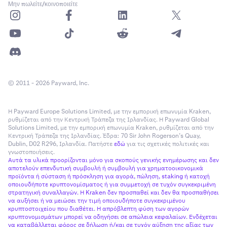
Μην πωλείτε/κοινοποιείτε
© 2011 - 2026 Payward, Inc.
Η Payward Europe Solutions Limited, με την εμπορική επωνυμία Kraken,
ρυθμίζεται από την Κεντρική Τράπεζα της Ιρλανδίας. Η Payward Global
Solutions Limited, με την εμπορική επωνυμία Kraken, ρυθμίζεται από την
Κεντρική Τράπεζα της Ιρλανδίας. Έδρα: 70 Sir John Rogerson’s Quay,
Dublin, D02 R296, Ιρλανδία. Πατήστε
εδώ
για τις σχετικές πολιτικές και
γνωστοποιήσεις.
Αυτά τα υλικά προορίζονται μόνο για σκοπούς γενικής ενημέρωσης και δεν
αποτελούν επενδυτική συμβουλή ή συμβουλή για χρηματοοικονομικά
προϊόντα ή σύσταση ή πρόσκληση για αγορά, πώληση, staking ή κατοχή
οποιουδήποτε κρυπτονομίσματος ή για συμμετοχή σε τυχόν συγκεκριμένη
στρατηγική συναλλαγών. Η Kraken δεν προσπαθεί και δεν θα προσπαθήσει
να αυξήσει ή να μειώσει την τιμή οποιουδήποτε συγκεκριμένου
κρυπτοστοιχείου που διαθέτει. Η απρόβλεπτη φύση των αγορών
κρυπτονομισμάτων μπορεί να οδηγήσει σε απώλεια κεφαλαίων. Ενδέχεται
να καταβάλλεται φόρος σε δήλωση ή/και σε τυχόν αύξηση της αξίας των