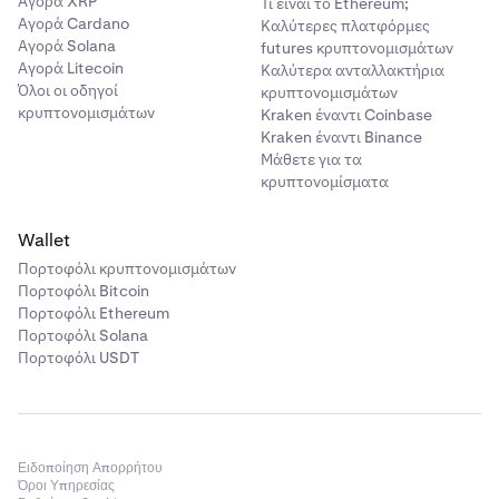
Αγορά XRP
Τι είναι το Ethereum;
Αγορά Cardano
Καλύτερες πλατφόρμες
Αγορά Solana
futures κρυπτονομισμάτων
Αγορά Litecoin
Καλύτερα ανταλλακτήρια
Όλοι οι οδηγοί
κρυπτονομισμάτων
κρυπτονομισμάτων
Kraken έναντι Coinbase
Kraken έναντι Binance
Μάθετε για τα
κρυπτονομίσματα
Wallet
Πορτοφόλι κρυπτονομισμάτων
Πορτοφόλι Bitcoin
Πορτοφόλι Ethereum
Πορτοφόλι Solana
Πορτοφόλι USDT
Ειδοποίηση Απορρήτου
Όροι Υπηρεσίας