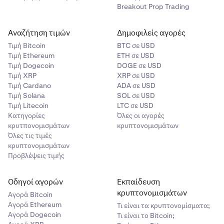
Breakout Prop Trading
Αναζήτηση τιμών
Δημοφιλείς αγορές
Τιμή Βitcoin
BTC σε USD
Τιμή Ethereum
ETH σε USD
Τιμή Dogecoin
DOGE σε USD
Τιμή XRP
XRP σε USD
Τιμή Cardano
ADA σε USD
Τιμή Solana
SOL σε USD
Τιμή Litecoin
LTC σε USD
Κατηγορίες
Όλες οι αγορές
κρυτπονομισμάτων
κρυπτονομισμάτων
Όλες τις τιμές
κρυπτονομισμάτων
Προβλέψεις τιμής
Οδηγοί αγορών
Εκπαίδευση
κρυπτονομισμάτων
Αγορά Bitcoin
Αγορά Ethereum
Τι είναι τα κρυπτονομίσματα;
Αγορά Dogecoin
Τι είναι το Bitcoin;