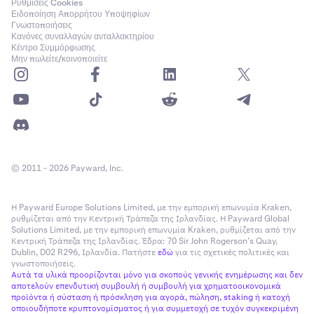
Ρυθμίσεις Cookies
Ειδοποίηση Απορρήτου Υποψηφίων
Γνωστοποιήσεις
Κανόνες συναλλαγών ανταλλακτηρίου
Κέντρο Συμμόρφωσης
Μην πωλείτε/κοινοποιείτε
© 2011 - 2026 Payward, Inc.
Η Payward Europe Solutions Limited, με την εμπορική επωνυμία Kraken,
ρυθμίζεται από την Κεντρική Τράπεζα της Ιρλανδίας. Η Payward Global
Solutions Limited, με την εμπορική επωνυμία Kraken, ρυθμίζεται από την
Κεντρική Τράπεζα της Ιρλανδίας. Έδρα: 70 Sir John Rogerson’s Quay,
Dublin, D02 R296, Ιρλανδία. Πατήστε
εδώ
για τις σχετικές πολιτικές και
γνωστοποιήσεις.
Αυτά τα υλικά προορίζονται μόνο για σκοπούς γενικής ενημέρωσης και δεν
αποτελούν επενδυτική συμβουλή ή συμβουλή για χρηματοοικονομικά
προϊόντα ή σύσταση ή πρόσκληση για αγορά, πώληση, staking ή κατοχή
οποιουδήποτε κρυπτονομίσματος ή για συμμετοχή σε τυχόν συγκεκριμένη