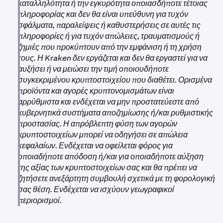
καταλληλότητα ή την εγκυρότητα οποιασδήποτε τέτοιας
πληροφορίας και δεν θα είναι υπεύθυνη για τυχόν
σφάλματα, παραλείψεις ή καθυστερήσεις σε αυτές τις
πληροφορίες ή για τυχόν απώλειες, τραυματισμούς ή
ζημιές που προκύπτουν από την εμφάνιση ή τη χρήση
τους. Η Kraken δεν εργάζεται και δεν θα εργαστεί για να
αυξήσει ή να μειώσει την τιμή οποιουδήποτε
συγκεκριμένου κρυπτοστοιχείου που διαθέτει. Ορισμένα
προϊόντα και αγορές κρυπτονομισμάτων είναι
αρρύθμιστα και ενδέχεται να μην προστατεύεστε από
κυβερνητικά συστήματα αποζημίωσης ή/και ρυθμιστικής
προστασίας. Η απρόβλεπτη φύση των αγορών
κρυπτοστοιχείων μπορεί να οδηγήσει σε απώλεια
κεφαλαίων. Ενδέχεται να οφείλεται φόρος για
οποιαδήποτε απόδοση ή/και για οποιαδήποτε αύξηση
της αξίας των κρυπτοστοιχείων σας και θα πρέπει να
ζητήσετε ανεξάρτητη συμβουλή σχετικά με τη φορολογική
σας θέση. Ενδέχεται να ισχύουν γεωγραφικοί
περιορισμοί.