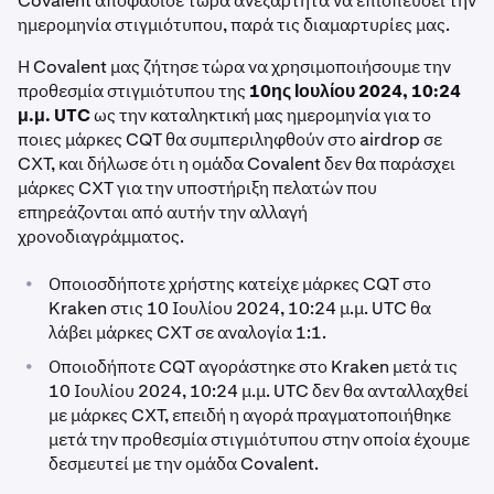
Covalent αποφάσισε τώρα ανεξάρτητα να επισπεύσει την
ημερομηνία στιγμιότυπου, παρά τις διαμαρτυρίες μας.
Η Covalent μας ζήτησε τώρα να χρησιμοποιήσουμε την
προθεσμία στιγμιότυπου της
10ης Ιουλίου 2024, 10:24
μ.μ. UTC
ως την καταληκτική μας ημερομηνία για το
ποιες μάρκες CQT θα συμπεριληφθούν στο airdrop σε
CXT, και δήλωσε ότι η ομάδα Covalent δεν θα παράσχει
μάρκες CXT για την υποστήριξη πελατών που
επηρεάζονται από αυτήν την αλλαγή
χρονοδιαγράμματος.
•
Οποιοσδήποτε χρήστης κατείχε μάρκες CQT στο
Kraken στις 10 Ιουλίου 2024, 10:24 μ.μ. UTC θα
λάβει μάρκες CXT σε αναλογία 1:1.
•
Οποιοδήποτε CQT αγοράστηκε στο Kraken μετά τις
10 Ιουλίου 2024, 10:24 μ.μ. UTC δεν θα ανταλλαχθεί
με μάρκες CXT, επειδή η αγορά πραγματοποιήθηκε
μετά την προθεσμία στιγμιότυπου στην οποία έχουμε
δεσμευτεί με την ομάδα Covalent.