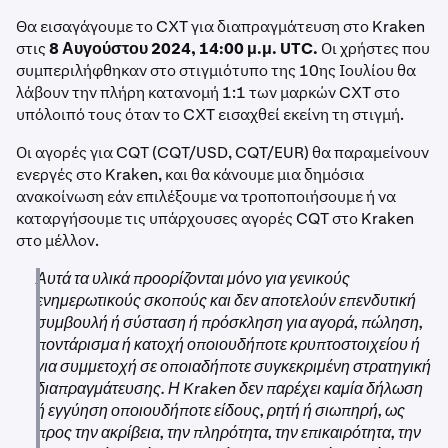
Θα εισαγάγουμε το CXT για διαπραγμάτευση στο Kraken
στις
8 Αυγούστου 2024, 14:00 μ.μ. UTC.
Οι χρήστες που
συμπεριλήφθηκαν στο στιγμιότυπο της 10ης Ιουλίου θα
λάβουν την πλήρη κατανομή 1:1 των μαρκών CXT στο
υπόλοιπό τους όταν το CXT εισαχθεί εκείνη τη στιγμή.
Οι αγορές για CQT (CQT/USD, CQT/EUR) θα παραμείνουν
ενεργές στο Kraken, και θα κάνουμε μια δημόσια
ανακοίνωση εάν επιλέξουμε να τροποποιήσουμε ή να
καταργήσουμε τις υπάρχουσες αγορές CQT στο Kraken
στο μέλλον.
Αυτά τα υλικά προορίζονται μόνο για γενικούς
ενημερωτικούς σκοπούς και δεν αποτελούν επενδυτική
συμβουλή ή σύσταση ή πρόσκληση για αγορά, πώληση,
ποντάρισμα ή κατοχή οποιουδήποτε κρυπτοστοιχείου ή
για συμμετοχή σε οποιαδήποτε συγκεκριμένη στρατηγική
διαπραγμάτευσης. Η Kraken δεν παρέχει καμία δήλωση
ή εγγύηση οποιουδήποτε είδους, ρητή ή σιωπηρή, ως
προς την ακρίβεια, την πληρότητα, την επικαιρότητα, την