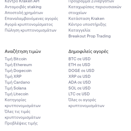
Κέντρο Kraken API
Πρόγραμμα Συνεργατών
Ανταμοιβές staking
Καταχωρίσεις περιουσιακών
Αποστολή χρημάτων
στοιχείων
Επαναλαμβανόμενες αγορές
Κατάσταση Kraken
Αγορά κρυπτονομίσματος
Κέντρο υποστήριξης
Πώληση κρυπτονομισμάτων
Καταγγελία
Breakout Prop Trading
Αναζήτηση τιμών
Δημοφιλείς αγορές
Τιμή Βitcoin
BTC σε USD
Τιμή Ethereum
ETH σε USD
Τιμή Dogecoin
DOGE σε USD
Τιμή XRP
XRP σε USD
Τιμή Cardano
ADA σε USD
Τιμή Solana
SOL σε USD
Τιμή Litecoin
LTC σε USD
Κατηγορίες
Όλες οι αγορές
κρυτπονομισμάτων
κρυπτονομισμάτων
Όλες τις τιμές
κρυπτονομισμάτων
Προβλέψεις τιμής