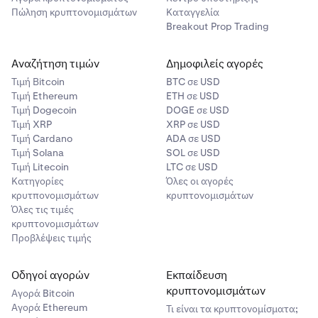
Πώληση κρυπτονομισμάτων
Καταγγελία
Breakout Prop Trading
Αναζήτηση τιμών
Δημοφιλείς αγορές
Τιμή Βitcoin
BTC σε USD
Τιμή Ethereum
ETH σε USD
Τιμή Dogecoin
DOGE σε USD
Τιμή XRP
XRP σε USD
Τιμή Cardano
ADA σε USD
Τιμή Solana
SOL σε USD
Τιμή Litecoin
LTC σε USD
Κατηγορίες
Όλες οι αγορές
κρυτπονομισμάτων
κρυπτονομισμάτων
Όλες τις τιμές
κρυπτονομισμάτων
Προβλέψεις τιμής
Οδηγοί αγορών
Εκπαίδευση
κρυπτονομισμάτων
Αγορά Bitcoin
Αγορά Ethereum
Τι είναι τα κρυπτονομίσματα;