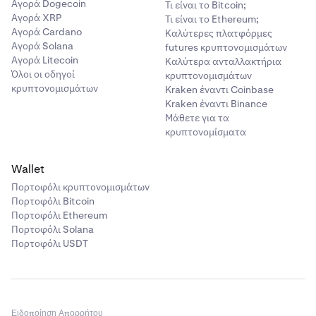
Αγορά Dogecoin
Τι είναι το Bitcoin;
Αγορά XRP
Τι είναι το Ethereum;
Αγορά Cardano
Καλύτερες πλατφόρμες
Αγορά Solana
futures κρυπτονομισμάτων
Αγορά Litecoin
Καλύτερα ανταλλακτήρια
Όλοι οι οδηγοί
κρυπτονομισμάτων
κρυπτονομισμάτων
Kraken έναντι Coinbase
Kraken έναντι Binance
Μάθετε για τα
κρυπτονομίσματα
Wallet
Πορτοφόλι κρυπτονομισμάτων
Πορτοφόλι Bitcoin
Πορτοφόλι Ethereum
Πορτοφόλι Solana
Πορτοφόλι USDT
Ειδοποίηση Απορρήτου